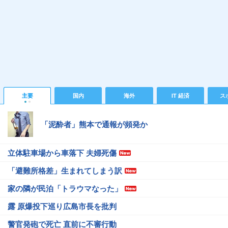
主要
国内
海外
IT 経済
ス
「泥酔者」熊本で通報が頻発か
立体駐車場から車落下 夫婦死傷
「避難所格差」生まれてしまう訳
家の隣が民泊「トラウマなった」
露 原爆投下巡り広島市長を批判
警官発砲で死亡 直前に不審行動