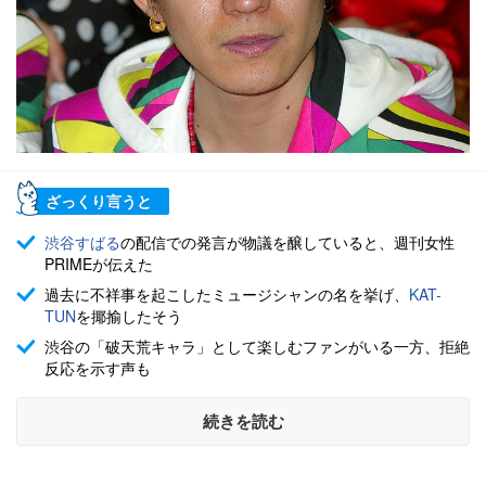
ざっくり言うと
渋谷すばる
の配信での発言が物議を醸していると、週刊女性
PRIMEが伝えた
過去に不祥事を起こしたミュージシャンの名を挙げ、
KAT-
TUN
を揶揄したそう
渋谷の「破天荒キャラ」として楽しむファンがいる一方、拒絶
反応を示す声も
続きを読む