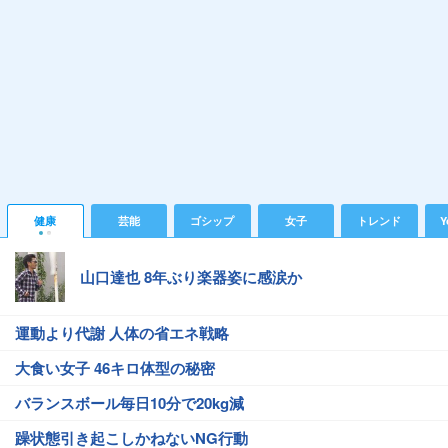
健康
芸能
ゴシップ
女子
トレンド
Y
山口達也 8年ぶり楽器姿に感涙か
運動より代謝 人体の省エネ戦略
大食い女子 46キロ体型の秘密
バランスボール毎日10分で20kg減
躁状態引き起こしかねないNG行動