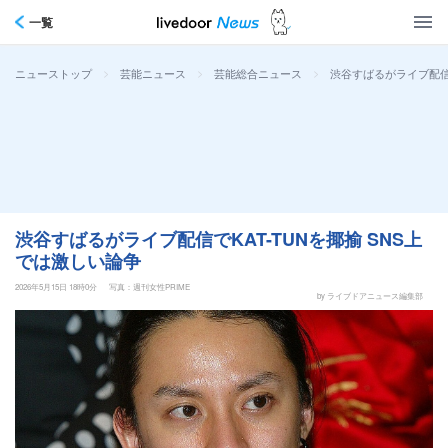
一覧
>
>
>
渋谷すばるがライブ配信で
ニューストップ
芸能ニュース
芸能総合ニュース
渋谷すばるがライブ配信でKAT-TUNを揶揄 SNS上
では激しい論争
2026年5月15日 18時0分
写真：週刊女性PRIME
by ライブドアニュース編集部