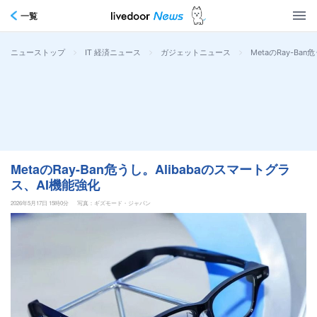
一覧
>
>
>
MetaのRay-Ba
ニューストップ
IT 経済ニュース
ガジェットニュース
MetaのRay-Ban危うし。Alibabaのスマートグラ
ス、AI機能強化
2026年5月17日 15時0分
写真：ギズモード・ジャパン