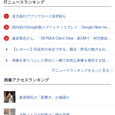
ITニュースランキング
楽天銀行アプリでカード請求額も
1
国内初のGoogle製スマートディスプレイ「Google Nest Hub」実機レビュー！
2
藤原竜也さん、「SKYSEA Client View」新CMで「AI労務改善」をアピール 働き方をAIが分析したら「すぐに休んで」と言われる？
3
【レポート】区役所の有志で作る、横浜・野毛の魅力を伝えるCM
4
画像を塗りつぶした部分に一瞬で自然な画像を補完する技術を早稲田大学の研究者が開発
5
ITニュースランキングをもっと見る
画像アクセスランキング
森喜朗氏の「影響力」が減退か
大阪メトロの列車で「煙が充満」