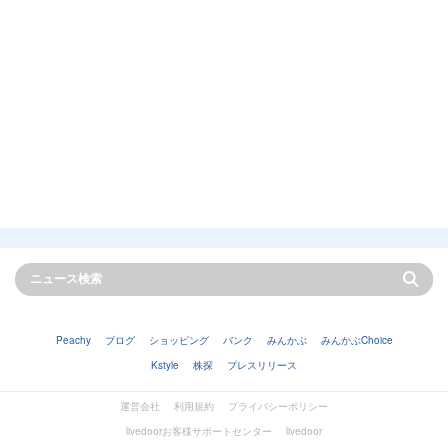
Peachy
ブログ
ショッピング
バンク
みんかぶ
みんかぶChoice
Kstyle
株探
プレスリリース
運営会社
利用規約
プライバシーポリシー
livedoorお客様サポートセンター
livedoor