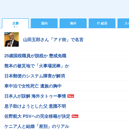
主要
国内
海外
IT 経済
ス
山田五郎さん「アド街」で名言
25歳国税職員が脱税か 懲戒免職
熊本の被災地で「火事場泥棒」か
日本郵便のシステム障害が解消
車中泊で女性死亡 遺族の胸中
日本人が誤解 海外タトゥー事情
息子助けようとした父 意識不明
佐野航大 PSVへの完全移籍が決定
ケニア人と結婚「差別」のリアル