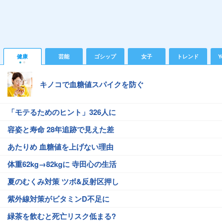
健康
芸能
ゴシップ
女子
トレンド
Y
キノコで血糖値スパイクを防ぐ
「モテるためのヒント」326人に
容姿と寿命 28年追跡で見えた差
あたりめ 血糖値を上げない理由
体重62kg→82kgに 寺田心の生活
夏のむくみ対策 ツボ&反射区押し
紫外線対策がビタミンD不足に
緑茶を飲むと死亡リスク低まる?