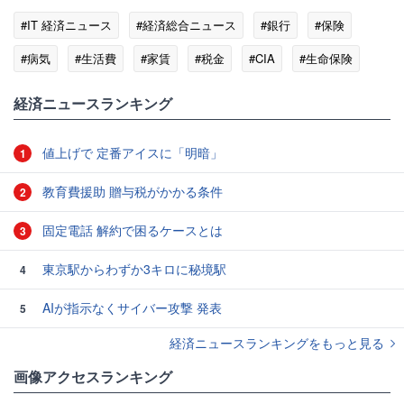
#IT 経済ニュース
#経済総合ニュース
#銀行
#保険
#病気
#生活費
#家賃
#税金
#CIA
#生命保険
経済ニュースランキング
値上げで 定番アイスに「明暗」
1
教育費援助 贈与税がかかる条件
2
固定電話 解約で困るケースとは
3
東京駅からわずか3キロに秘境駅
4
AIが指示なくサイバー攻撃 発表
5
経済ニュースランキングをもっと見る
画像アクセスランキング