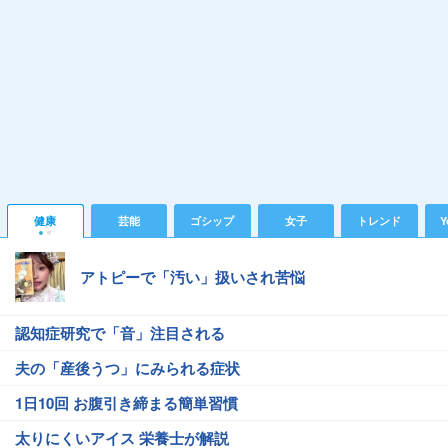
健康
芸能
ゴシップ
女子
トレンド
Y
アトピーで「汚い」扱いされ苦悩
認知症研究で「音」注目される
夫の「産後うつ」にみられる症状
1日10回 お腹引き締まる簡単習慣
太りにくいアイス 栄養士が解説