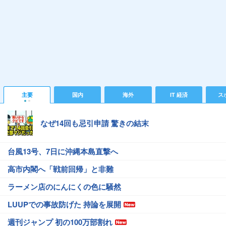
主要
国内
海外
IT 経済
ス
なぜ14回も忌引申請 驚きの結末
台風13号、7日に沖縄本島直撃へ
高市内閣へ「戦前回帰」と非難
ラーメン店のにんにくの色に騒然
LUUPでの事故防げた 持論を展開
週刊ジャンプ 初の100万部割れ