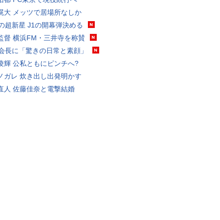
滉大 メッツで居場所なしか
歳の超新星 J1の開幕弾決める
監督 横浜FM・三井寺を称賛
FA会長に「驚きの日常と素顔」
凌輝 公私ともにピンチへ?
ノガレ 炊き出し出発明かす
直人 佐藤佳奈と電撃結婚