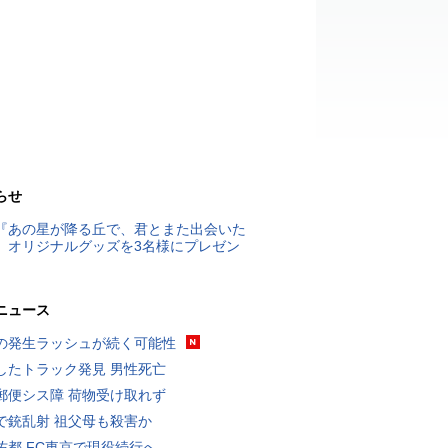
らせ
『あの星が降る丘で、君とまた出会いた
』オリジナルグッズを3名様にプレゼン
ニュース
の発生ラッシュが続く可能性
したトラック発見 男性死亡
郵便シス障 荷物受け取れず
で銃乱射 祖父母も殺害か
佑都 FC東京で現役続行へ