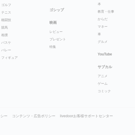
本
ゴルフ
ゴシップ
教育・仕事
テニス
からだ
格闘技
映画
マネー
競馬
レビュー
車
相撲
プレゼント
グルメ
バスケ
特集
バレー
YouTube
フィギュア
サブカル
アニメ
ゲーム
コミック
リシー
コンテンツ・広告ポリシー
livedoorお客様サポートセンター