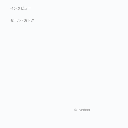
インタビュー
セール・おトク
©
livedoor