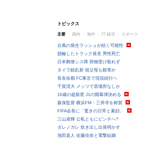
トピックス
主要
国内
海外
IT 経済
スポーツ
台風の発生ラッシュが続く可能性
脱輪したトラック発見 男性死亡
日本郵便シス障 荷物受け取れず
タイで銃乱射 祖父母も殺害か
長友佑都 FC東京で現役続行へ
千賀滉大 メッツで居場所なしか
16歳の超新星 J1の開幕弾決める
森保監督 横浜FM・三井寺を称賛
FIFA会長に「驚きの日常と素顔」
三山凌輝 公私ともにピンチへ?
ダレノガレ 炊き出し出発明かす
池田直人 佐藤佳奈と電撃結婚