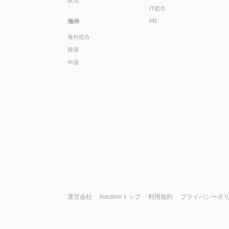
政治
IT総合
海外
PR
海外総合
韓国
中国
運営会社
livedoorトップ
利用規約
プライバシーポ