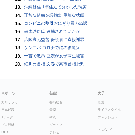
13.
沖縄移住 1年住んで分かった現実
14.
正常な組織を誤摘出 重篤な状態
15.
コンビニの割引おにぎり買わぬ訳
16.
黒木啓司氏 逮捕されていたか
17.
広陵高元監督 保護者に直接謝罪
18.
ケンコバ コロナで謎の後遺症
19.
一言で激昂 巨漢が女子高生殺害
20.
細川元首相 文春で高市首相批判
スポーツ
芸能
女子
海外サッカー
芸能総合
恋愛
日本代表
音楽
ライフスタイル
Jリーグ
韓流
ファッション
プロ野球
グラビア
トレンド
MLB
テレビ