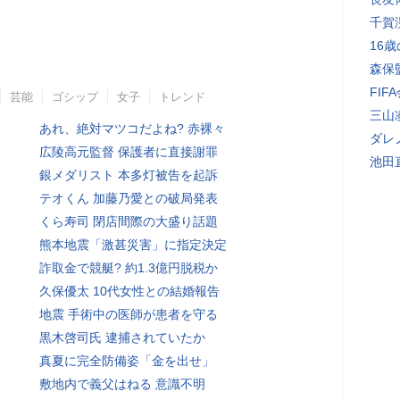
千賀
16
森保
FI
芸能
ゴシップ
女子
トレンド
三山
あれ、絶対マツコだよね? 赤裸々
ダレ
広陵高元監督 保護者に直接謝罪
池田
銀メダリスト 本多灯被告を起訴
テオくん 加藤乃愛との破局発表
くら寿司 閉店間際の大盛り話題
熊本地震「激甚災害」に指定決定
詐取金で競艇? 約1.3億円脱税か
久保優太 10代女性との結婚報告
地震 手術中の医師が患者を守る
黒木啓司氏 逮捕されていたか
真夏に完全防備姿「金を出せ」
敷地内で義父はねる 意識不明