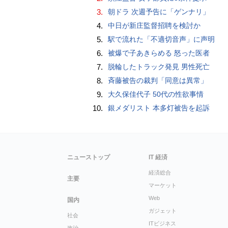
3.
朝ドラ 次週予告に「ゲンナリ」
4.
中日が新庄監督招聘を検討か
5.
駅で流れた「不適切音声」に声明
6.
被爆で子あきらめる 怒った医者
7.
脱輪したトラック発見 男性死亡
8.
斉藤被告の裁判「同意は異常」
9.
大久保佳代子 50代の性欲事情
10.
銀メダリスト 本多灯被告を起訴
ニューストップ
IT 経済
経済総合
主要
マーケット
Web
国内
ガジェット
社会
ITビジネス