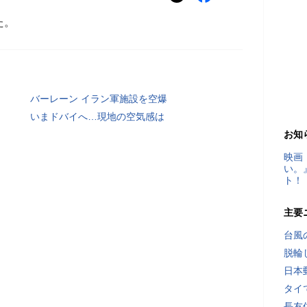
た。
バーレーン イラン軍施設を空爆
いまドバイへ…現地の空気感は
お知
映画
い。
ト！
主要
台風
脱輪
日本
タイ
長友