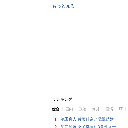
もっと見る
ランキング
総合
国内
政治
海外
経済
IT
1.
池田直人 佐藤佳奈と電撃結婚
2.
須江監督 女子部員に3条件提示