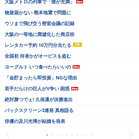
大阪メトロの列車で「煙が充満」
物資届かない 熊本地震で問題に
ウソまで飛び交う密室会議の記録
大阪の一等地に廃墟化した商店街
レンタカー予約 10万円分当たる
全国初 何者かがオービスを盗む
ヨーグルト いつ食べたらいいの
「金貯まったら即投資」NGな理由
若手だらけの巨人がV争い 困惑
絶対勝つでぇ! 久保凛が決勝進出
バックスクリーン3連発 真相語る
俳優の及川光博が結婚を発表