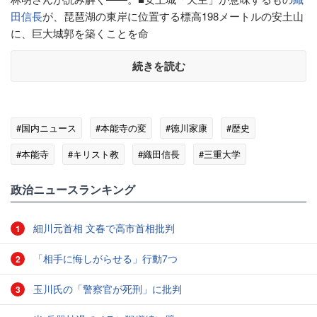
田信長
が、琵琶湖の東岸に位置する標高198メートルの安土山
に、巨大城郭を築くことを命
続きを読む
#国内ニュース
#本能寺の変
#徳川家康
#歴史
#本能寺
#キリスト教
#織田信長
#三重大学
政治ニュースランキング
細川元首相 文春で高市首相批判
1
「相手に悔しがらせる」行動7つ
2
玉川氏の「警察官が死刑」に批判
3