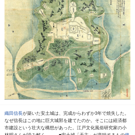
織田信長
が築いた安土城は、完成からわずか3年で焼失した。
なぜ信長はこの地に巨大城郭を建てたのか。そこには経済都
市建設という壮大な構想があった。江戸文化風俗研究家の小
林明さんが読み解く――。■安土城「天主」が意味するもの
織