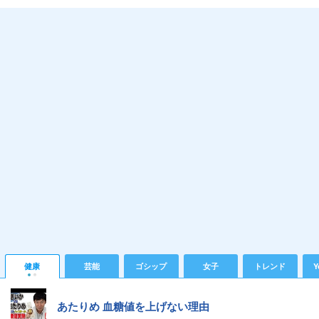
健康
芸能
ゴシップ
女子
トレンド
Y
あたりめ 血糖値を上げない理由