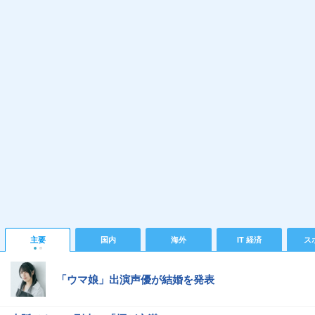
主要
国内
海外
IT 経済
ス
「ウマ娘」出演声優が結婚を発表