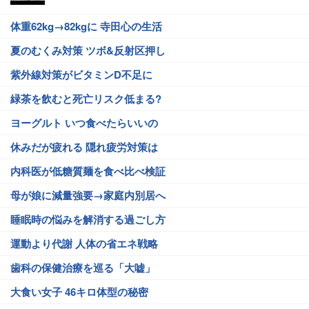
体重62kg→82kgに 寺田心の生活
夏のむくみ対策 ツボ&反射区押し
紫外線対策がビタミンD不足に
緑茶を飲むと死亡リスク低まる?
ヨーグルト いつ食べたらいいの
休みだが疲れる 隠れ疲労対策は
内科医が低糖質麺を食べ比べ検証
母が娘に減量強要→家庭内別居へ
睡眠時の悩みを解消する過ごし方
運動より代謝 人体の省エネ戦略
歯科の保健治療を巡る「大嘘」
大食い女子 46キロ体型の秘密