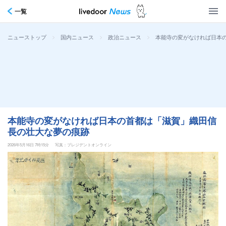
一覧
>
>
>
本能寺の変がなければ日本
ニューストップ
国内ニュース
政治ニュース
本能寺の変がなければ日本の首都は「滋賀」織田信
長の壮大な夢の痕跡
2026年5月16日 7時15分
写真：プレジデントオンライン