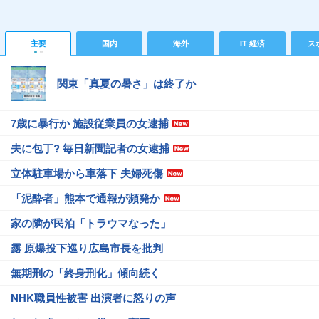
主要
国内
海外
IT 経済
ス
関東「真夏の暑さ」は終了か
7歳に暴行か 施設従業員の女逮捕
夫に包丁? 毎日新聞記者の女逮捕
立体駐車場から車落下 夫婦死傷
「泥酔者」熊本で通報が頻発か
家の隣が民泊「トラウマなった」
露 原爆投下巡り広島市長を批判
無期刑の「終身刑化」傾向続く
NHK職員性被害 出演者に怒りの声