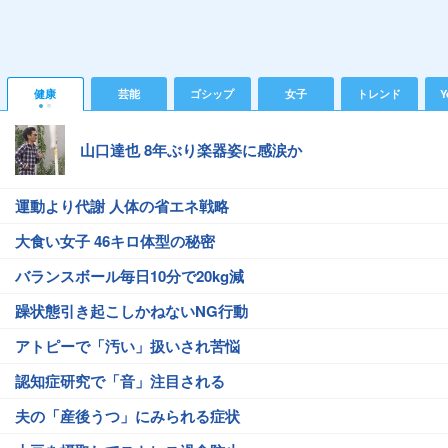
健康
芸能
ゴシップ
女子
トレンド
Y
山口達也 8年ぶり楽器姿に感涙か
運動より代謝 人体の省エネ戦略
大食い女子 46キロ体型の秘密
バランスボール毎日10分で20kg減
躁状態引き起こしかねないNG行動
アトピーで「汚い」扱いされ苦悩
認知症研究で「音」注目される
夫の「産後うつ」にみられる症状