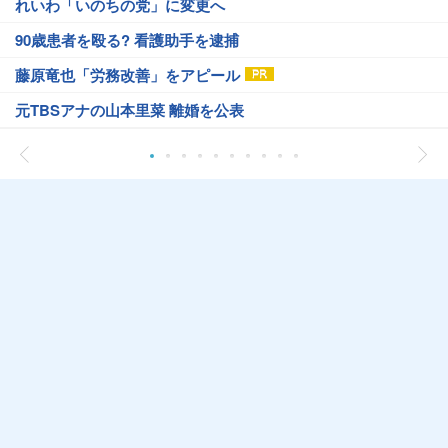
れいわ「いのちの党」に変更へ
90歳患者を殴る? 看護助手を逮捕
藤原竜也「労務改善」をアピール
元TBSアナの山本里菜 離婚を公表