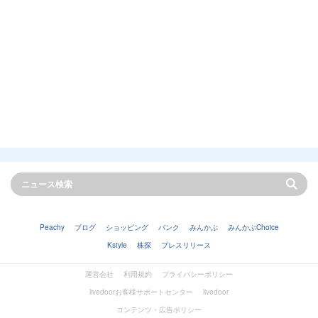
Peachy
ブログ
ショッピング
バンク
みんかぶ
みんかぶChoice
Kstyle
株探
プレスリリース
運営会社
利用規約
プライバシーポリシー
livedoorお客様サポートセンター
livedoor
コンテンツ・広告ポリシー