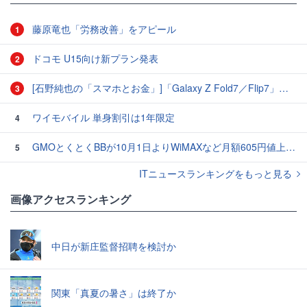
藤原竜也「労務改善」をアピール
1
ドコモ U15向け新プラン発表
2
[石野純也の「スマホとお金」]「Galaxy Z Fold7／Flip7」発表、注目したいソフトバンクの価格攻勢
3
ワイモバイル 単身割引は1年限定
4
GMOとくとくBBが10月1日よりWiMAXなど月額605円値上げ！全6種の重要変更を徹底解説
5
ITニュースランキングをもっと見る
画像アクセスランキング
中日が新庄監督招聘を検討か
関東「真夏の暑さ」は終了か