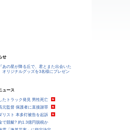
らせ
『あの星が降る丘で、君とまた出会いた
』オリジナルグッズを3名様にプレゼン
ニュース
したトラック発見 男性死亡
高元監督 保護者に直接謝罪
ダリスト 本多灯被告を起訴
金で競艇? 約1.3億円脱税か
地震「激甚災害」に指定決定