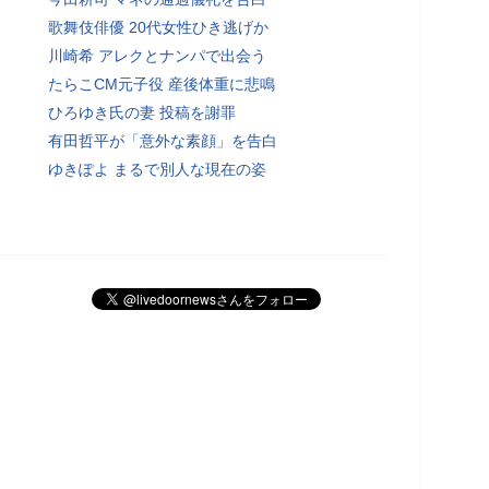
歌舞伎俳優 20代女性ひき逃げか
川崎希 アレクとナンパで出会う
たらこCM元子役 産後体重に悲鳴
ひろゆき氏の妻 投稿を謝罪
有田哲平が「意外な素顔」を告白
ゆきぽよ まるで別人な現在の姿