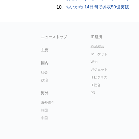
10.
ちいかわ 14日間で興収50億突破
ニューストップ
IT 経済
経済総合
主要
マーケット
Web
国内
ガジェット
社会
ITビジネス
政治
IT総合
海外
PR
海外総合
韓国
中国