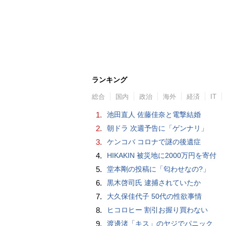
ランキング
総合
国内
政治
海外
経済
IT
1.
池田直人 佐藤佳奈と電撃結婚
2.
朝ドラ 次週予告に「ゲンナリ」
3.
ケンコバ コロナで謎の後遺症
4.
HIKAKIN 被災地に2000万円を寄付
5.
堂本剛の投稿に「匂わせなの?」
6.
黒木啓司氏 逮捕されていたか
7.
大久保佳代子 50代の性欲事情
8.
ヒコロヒー 割引お握り買わない
9.
渡邊渚「キス」のヤジでパニック