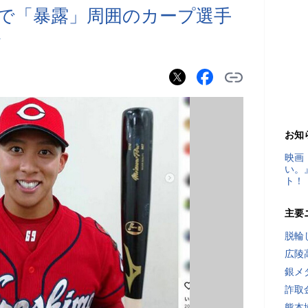
で「暴露」周囲のカープ選手
か
お知
映画
い。
ト！
主要
脱輪
広陵
銀メ
詐取
熊本