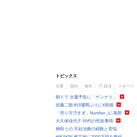
トピックス
主要
国内
海外
IT 経済
スポーツ
朝ドラ 次週予告に「ゲンナリ」
佐藤二朗 約3週間ぶりにX投稿
「売り方汚すぎ」Number_iに落胆
大久保佳代子 50代の性欲事情
神田うの 不妊治療の経験と苦悩
HIKAKIN 被災地に2000万円を寄付