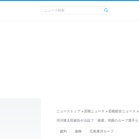
ニューストップ
芸能ニュース
芸能総合ニュース
>
>
>
羽月隆太郎被告が法廷で「暴露」周囲のカープ選手も
裁判
薬物
広島東洋カープ