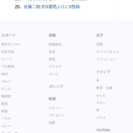
20.
佐藤二朗 約3週間ぶりにX投稿
スポーツ
芸能
女子
海外サッカー
芸能総合
恋愛
日本代表
音楽
ライフスタイル
Jリーグ
韓流
ファッション
プロ野球
グラビア
トレンド
MLB
テレビ
本
ゴルフ
ゴシップ
教育・仕事
テニス
からだ
格闘技
映画
マネー
競馬
レビュー
車
相撲
プレゼント
グルメ
バスケ
特集
バレー
YouTube