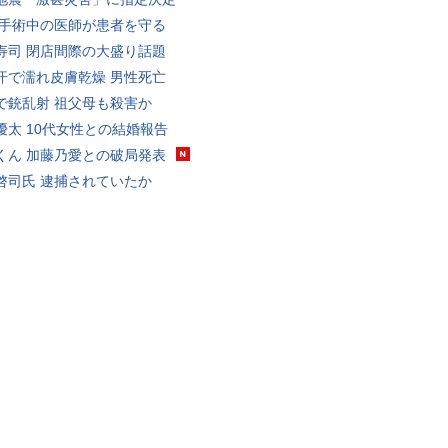
 手術中の医師が患者を守る
寿司 閉店間際の大盛り話題
汗で濡れ皮膚乾燥 男性死亡
で銃乱射 祖父母も殺害か
優太 10代女性との結婚報告
くん 加藤乃愛との破局発表
啓司氏 逮捕されていたか