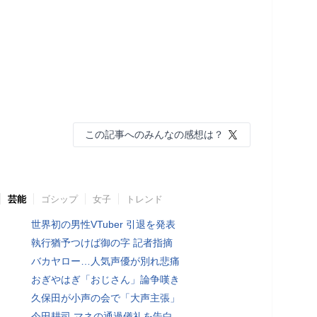
この記事へのみんなの感想は？
芸能
ゴシップ
女子
トレンド
世界初の男性VTuber 引退を発表
執行猶予つけば御の字 記者指摘
バカヤロー…人気声優が別れ悲痛
おぎやはぎ「おじさん」論争嘆き
久保田が小声の会で「大声主張」
今田耕司 マネの通過儀礼を告白