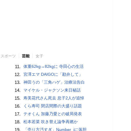
スポーツ
芸能
女子
11.
体重62kg→82kgに 寺田心の生活
12.
宮澤エマ DAIGOに「勘弁して」
13.
神田うの「三角ハゲ」治療法告白
14.
マイケル・ジャクソン来日秘話
15.
寿美花代さん死去 息子2人が追悼
16.
くら寿司 閉店間際の大盛り話題
17.
テオくん 加藤乃愛との破局発表
18.
松本若菜 吹き替え論争再燃か
19.
「売り方汚すぎ」Number_iに落胆