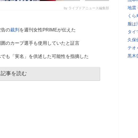
地震
by ライブドアニュース編集部
くら
服は
被告の
裁判
を週刊女性PRIMEが伝えた
タイ
久保
周囲のカープ選手も使用していたと証言
テオ
黒木
べでも「実名」を供述した可能性を指摘した
記事を読む