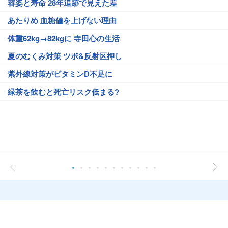
容姿と寿命 28年追跡で見えた差
あたりめ 血糖値を上げない理由
体重62kg→82kgに 寺田心の生活
夏のむくみ対策 ツボ&反射区押し
紫外線対策がビタミンD不足に
緑茶を飲むと死亡リスク低まる?