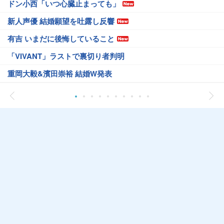
ドン小西「いつ心臓止まっても」
新人声優 結婚願望を吐露し反響
有吉 いまだに後悔していること
「VIVANT」ラストで裏切り者判明
重岡大毅&濱田崇裕 結婚W発表