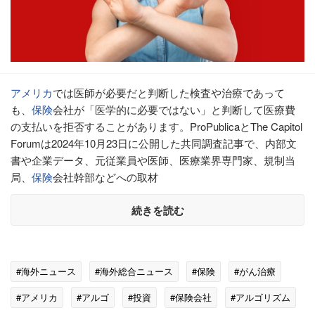
アメリカ
では医師が必要だと判断した検査や治療であって
も、
保険
会社が「医学的に必要ではない」と判断して医療費
の支払いを拒否することがあります。ProPublicaとThe Capitol
Forumは2024年10月23日に公開した共同調査記事で、内部文
書や企業データ、元従業員や医師、医療業界専門家、規制当
局、
保険
会社幹部などへの取材
続きを読む
#海外ニュース
#海外総合ニュース
#保険
#がん治療
#アメリカ
#アルゴ
#投資
#保険会社
#アルゴリズム