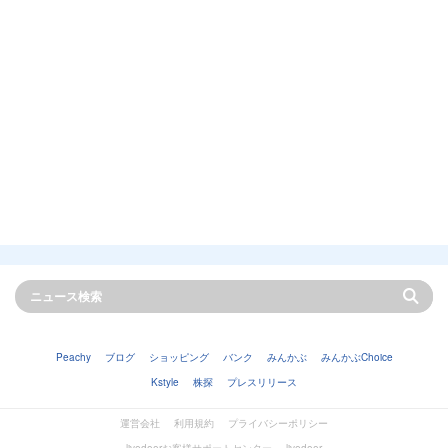
Peachy
ブログ
ショッピング
バンク
みんかぶ
みんかぶChoice
Kstyle
株探
プレスリリース
運営会社
利用規約
プライバシーポリシー