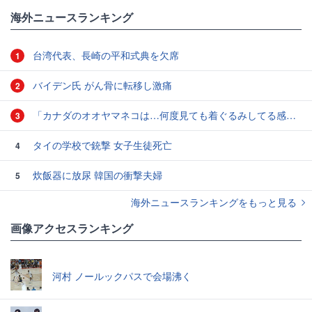
#ゴリ
海外ニュースランキング
台湾代表、長崎の平和式典を欠席
1
バイデン氏 がん骨に転移し激痛
2
「カナダのオオヤマネコは…何度見ても着ぐるみしてる感じがぬぐえない」中に人間が入ってそうな写真いろいろ
3
タイの学校で銃撃 女子生徒死亡
4
炊飯器に放尿 韓国の衝撃夫婦
5
海外ニュースランキングをもっと見る
画像アクセスランキング
河村 ノールックパスで会場沸く