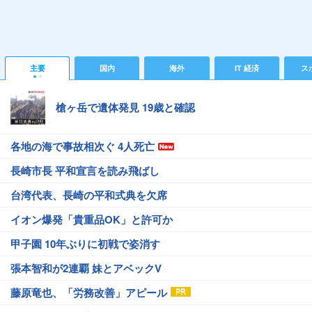
主要
国内
海外
IT 経済
ス
槍ヶ岳で遺体発見 19歳と確認
各地の海で事故相次ぐ 4人死亡
長崎市長 平和宣言を読み飛ばし
台湾代表、長崎の平和式典を欠席
イオン爆発「貴重品OK」と許可か
甲子園 10年ぶりに初戦で姿消す
張本智和が2連覇 妹とアベックV
藤原竜也、「労務改善」アピール