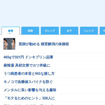
健康
芸能
ゴシップ
女子
トレンド
Y
医師が勧める 猫背解消の体操術
465gで321円 ドンキプリン品薄
麻辣湯 具材次第でカツ丼級に
うつ病患者の本音とNGな接し方
キノコで血糖値スパイクを防ぐ
メンタルに良い影響を与える趣味
「モテるためのヒント」326人に