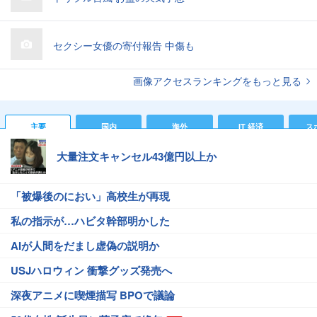
セクシー女優の寄付報告 中傷も
画像アクセスランキングをもっと見る
主要
国内
海外
IT 経済
ス
大量注文キャンセル43億円以上か
「被爆後のにおい」高校生が再現
私の指示が…ハビタ幹部明かした
AIが人間をだまし虚偽の説明か
USJハロウィン 衝撃グッズ発売へ
深夜アニメに喫煙描写 BPOで議論