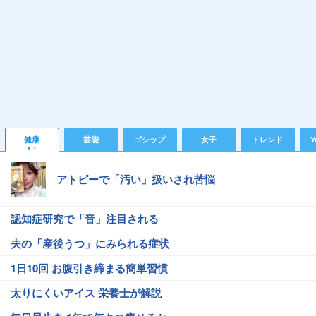
健康
芸能
ゴシップ
女子
トレンド
Y
アトピーで「汚い」扱いされ苦悩
認知症研究で「音」注目される
夫の「産後うつ」にみられる症状
1日10回 お腹引き締まる簡単習慣
太りにくいアイス 栄養士が解説