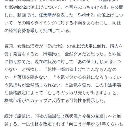
だ!!Switch2の値上げについて、本音をぶっちゃける!!」を公開
した。動画では、
任天堂
が発表した「Switch2」の値上げにつ
いて、その幅やタイミングに対する不満をあらわにし、同社
の経営姿勢を厳しく批判している。
冒頭、女性出演者が「Switch2」の値上げ決定に触れ、購入を
促す発言をすると、田端氏は「全然ダメだと思った」と即座
に切り捨てた。現在の状況に対して「あの値上げじゃ追いつ
かない」と指摘し、「乾坤一擲の値上げでこんなもんなの
か」と落胆を隠さない。「本気で儲かる会社になろうってい
う気持ちが全然感じられない」と語気を強め、この中途半端
な価格設定によって「むしろガッカリ売りが出ますよ」と、
株式市場がネガティブに反応する可能性を提示した。
続けて話題は、同社の強固な財務状況と今後の見通しへと展
開する。一度価格を改定すれば「向こう半年から1年くらいも