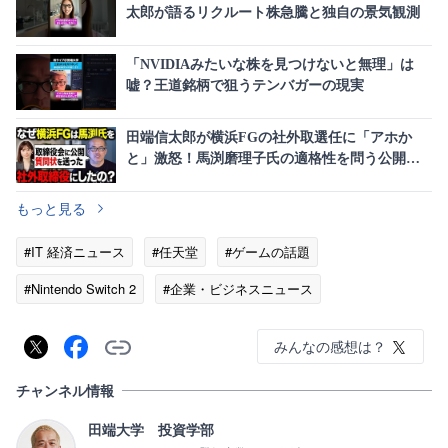
太郎が語るリクルート株急騰と独自の景気観測
「NVIDIAみたいな株を見つけないと無理」は
嘘？王道銘柄で狙うテンバガーの現実
田端信太郎が横浜FGの社外取選任に「アホか
と」激怒！馬渕磨理子氏の適格性を問う公開質
問状を送付
もっと見る
#IT 経済ニュース
#任天堂
#ゲームの話題
#Nintendo Switch 2
#企業・ビジネスニュース
みんなの感想は？
チャンネル情報
田端大学 投資学部