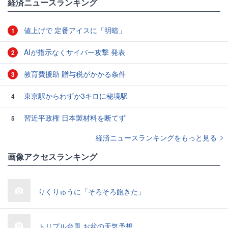
経済ニュースランキング
値上げで 定番アイスに「明暗」
1
AIが指示なくサイバー攻撃 発表
2
教育費援助 贈与税がかかる条件
3
東京駅からわずか3キロに秘境駅
4
習近平政権 日本製材料を断てず
5
経済ニュースランキングをもっと見る
画像アクセスランキング
りくりゅうに「そろそろ飽きた」
トリプル台風 お盆の天気予想