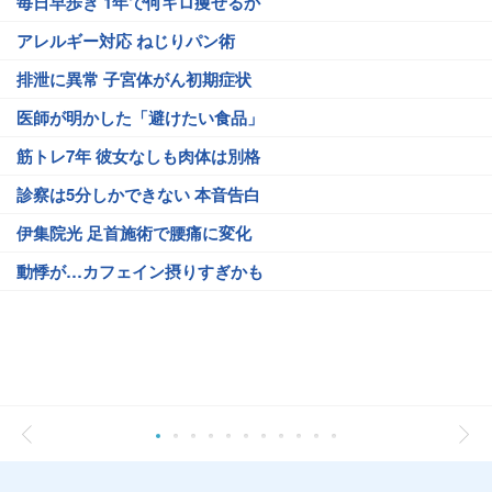
毎日早歩き 1年で何キロ痩せるか
アレルギー対応 ねじりパン術
排泄に異常 子宮体がん初期症状
医師が明かした「避けたい食品」
筋トレ7年 彼女なしも肉体は別格
診察は5分しかできない 本音告白
伊集院光 足首施術で腰痛に変化
動悸が…カフェイン摂りすぎかも