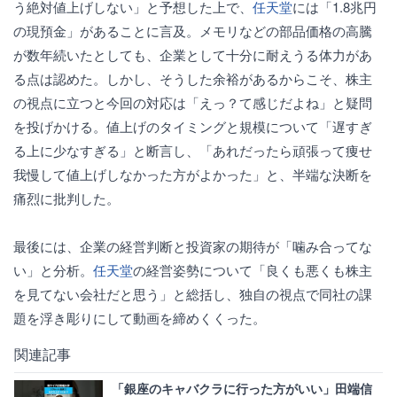
う絶対値上げしない」と予想した上で、
任天堂
には「1.8兆円
の現預金」があることに言及。メモリなどの部品価格の高騰
が数年続いたとしても、企業として十分に耐えうる体力があ
る点は認めた。しかし、そうした余裕があるからこそ、株主
の視点に立つと今回の対応は「えっ？て感じだよね」と疑問
を投げかける。値上げのタイミングと規模について「遅すぎ
る上に少なすぎる」と断言し、「あれだったら頑張って痩せ
我慢して値上げしなかった方がよかった」と、半端な決断を
痛烈に批判した。
最後には、企業の経営判断と投資家の期待が「噛み合ってな
い」と分析。
任天堂
の経営姿勢について「良くも悪くも株主
を見てない会社だと思う」と総括し、独自の視点で同社の課
題を浮き彫りにして動画を締めくくった。
関連記事
「銀座のキャバクラに行った方がいい」田端信