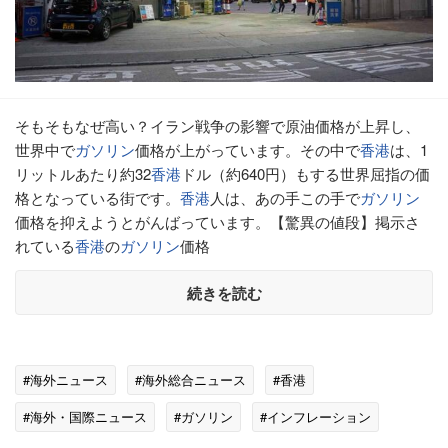
そもそもなぜ高い？イラン戦争の影響で原油価格が上昇し、
世界中で
ガソリン
価格が上がっています。その中で
香港
は、1
リットルあたり約32
香港
ドル（約640円）もする世界屈指の価
格となっている街です。
香港
人は、あの手この手で
ガソリン
価格を抑えようとがんばっています。【驚異の値段】掲示さ
れている
香港
の
ガソリン
価格
続きを読む
#海外ニュース
#海外総合ニュース
#香港
#海外・国際ニュース
#ガソリン
#インフレーション