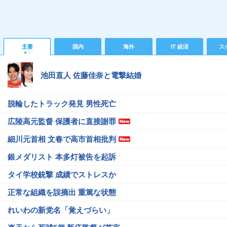
主要
国内
海外
IT 経済
ス
池田直人 佐藤佳奈と電撃結婚
脱輪したトラック発見 男性死亡
広陵高元監督 保護者に直接謝罪
細川元首相 文春で高市首相批判
銀メダリスト 本多灯被告を起訴
タイ学校銃撃 成績でストレスか
正常な組織を誤摘出 重篤な状態
れいわの新党名「覚えづらい」