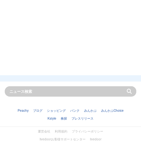
Peachy
ブログ
ショッピング
バンク
みんかぶ
みんかぶChoice
Kstyle
株探
プレスリリース
運営会社
利用規約
プライバシーポリシー
livedoorお客様サポートセンター
livedoor