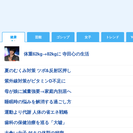
健康
芸能
ゴシップ
女子
トレンド
Y
体重62kg→82kgに 寺田心の生活
夏のむくみ対策 ツボ&反射区押し
紫外線対策がビタミンD不足に
母が娘に減量強要→家庭内別居へ
睡眠時の悩みを解消する過ごし方
運動より代謝 人体の省エネ戦略
歯科の保健治療を巡る「大嘘」
大食い女子 46キロ体型の秘密