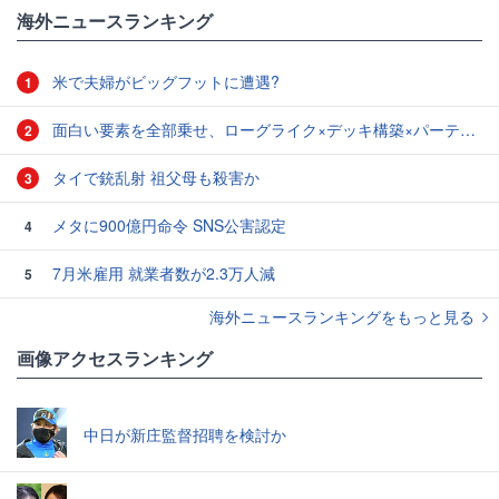
海外ニュースランキング
米で夫婦がビッグフットに遭遇?
1
面白い要素を全部乗せ、ローグライク×デッキ構築×パーティ制RPGの「Chrono Ark」を遊んでみた
2
タイで銃乱射 祖父母も殺害か
3
メタに900億円命令 SNS公害認定
4
7月米雇用 就業者数が2.3万人減
5
海外ニュースランキングをもっと見る
画像アクセスランキング
中日が新庄監督招聘を検討か