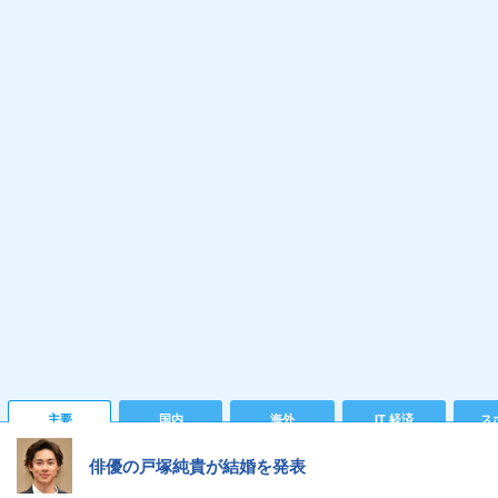
主要
国内
海外
IT 経済
ス
俳優の戸塚純貴が結婚を発表