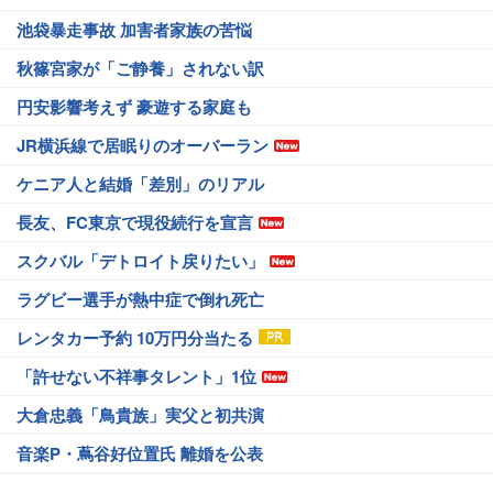
池袋暴走事故 加害者家族の苦悩
秋篠宮家が「ご静養」されない訳
円安影響考えず 豪遊する家庭も
JR横浜線で居眠りのオーバーラン
ケニア人と結婚「差別」のリアル
長友、FC東京で現役続行を宣言
スクバル「デトロイト戻りたい」
ラグビー選手が熱中症で倒れ死亡
レンタカー予約 10万円分当たる
「許せない不祥事タレント」1位
大倉忠義「鳥貴族」実父と初共演
音楽P・蔦谷好位置氏 離婚を公表