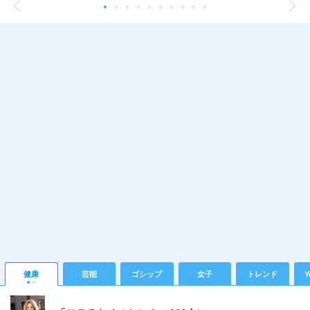
健康
芸能
ゴシップ
女子
トレンド
Y