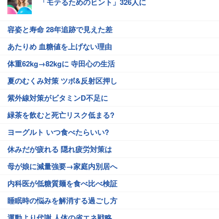
「モテるためのヒント」326人に
容姿と寿命 28年追跡で見えた差
あたりめ 血糖値を上げない理由
体重62kg→82kgに 寺田心の生活
夏のむくみ対策 ツボ&反射区押し
紫外線対策がビタミンD不足に
緑茶を飲むと死亡リスク低まる?
ヨーグルト いつ食べたらいい?
休みだが疲れる 隠れ疲労対策は
母が娘に減量強要→家庭内別居へ
内科医が低糖質麺を食べ比べ検証
睡眠時の悩みを解消する過ごし方
運動より代謝 人体の省エネ戦略