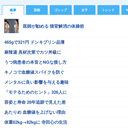
健康
芸能
ゴシップ
女子
トレンド
Y
医師が勧める 猫背解消の体操術
465gで321円 ドンキプリン品薄
麻辣湯 具材次第でカツ丼級に
うつ病患者の本音とNGな接し方
キノコで血糖値スパイクを防ぐ
メンタルに良い影響を与える趣味
「モテるためのヒント」326人に
容姿と寿命 28年追跡で見えた差
あたりめ 血糖値を上げない理由
体重62kg→82kgに 寺田心の生活