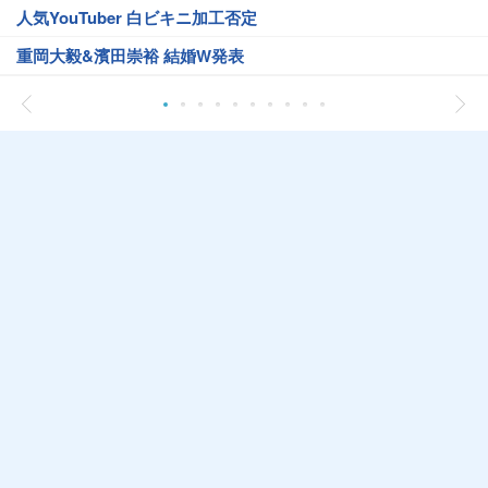
人気YouTuber 白ビキニ加工否定
重岡大毅&濱田崇裕 結婚W発表