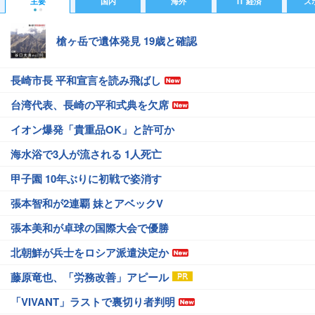
主要
国内
海外
IT 経済
ス
槍ヶ岳で遺体発見 19歳と確認
長崎市長 平和宣言を読み飛ばし
台湾代表、長崎の平和式典を欠席
イオン爆発「貴重品OK」と許可か
海水浴で3人が流される 1人死亡
甲子園 10年ぶりに初戦で姿消す
張本智和が2連覇 妹とアベックV
張本美和が卓球の国際大会で優勝
北朝鮮が兵士をロシア派遣決定か
藤原竜也、「労務改善」アピール
「VIVANT」ラストで裏切り者判明