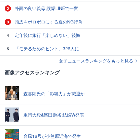
外面の良い義母 誤爆LINEで一変
2
頭皮をボロボロにする夏のNG行為
3
定年後に旅行「楽しめない」後悔
4
「モテるためのヒント」326人に
5
女子ニュースランキングをもっと見る
画像アクセスランキング
森喜朗氏の「影響力」が減退か
重岡大毅&濱田崇裕 結婚W発表
台風16号が小笠原近海で発生