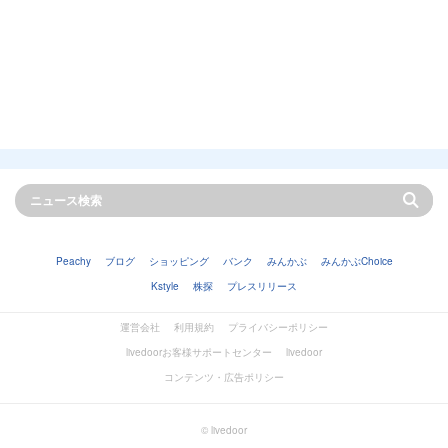
Peachy
ブログ
ショッピング
バンク
みんかぶ
みんかぶChoice
Kstyle
株探
プレスリリース
運営会社
利用規約
プライバシーポリシー
livedoorお客様サポートセンター
livedoor
コンテンツ・広告ポリシー
© livedoor