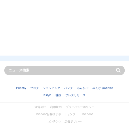
Peachy
ブログ
ショッピング
バンク
みんかぶ
みんかぶChoice
Kstyle
株探
プレスリリース
運営会社
利用規約
プライバシーポリシー
livedoorお客様サポートセンター
livedoor
コンテンツ・広告ポリシー