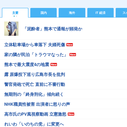
主要
国内
海外
IT 経済
ス
「泥酔者」熊本で通報が頻発か
立体駐車場から車落下 夫婦死傷
家の隣が民泊「トラウマなった」
熊本で最大震度4の地震
露 原爆投下巡り広島市長を批判
警官発砲で死亡 直前に不審行動
無期刑の「終身刑化」傾向続く
NHK職員性被害 出演者に怒りの声
高市氏のPV風視察動画 立憲激怒
れいわ「いのちの党」に変更へ