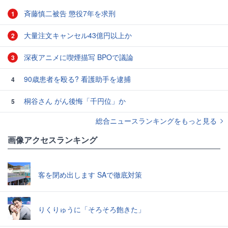
斉藤慎二被告 懲役7年を求刑
1
大量注文キャンセル43億円以上か
2
深夜アニメに喫煙描写 BPOで議論
3
90歳患者を殴る? 看護助手を逮捕
4
桐谷さん がん後悔「千円位」か
5
総合ニュースランキングをもっと見る
画像アクセスランキング
客を閉め出します SAで徹底対策
りくりゅうに「そろそろ飽きた」