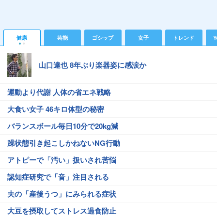
健康
芸能
ゴシップ
女子
トレンド
Y
山口達也 8年ぶり楽器姿に感涙か
運動より代謝 人体の省エネ戦略
大食い女子 46キロ体型の秘密
バランスボール毎日10分で20kg減
躁状態引き起こしかねないNG行動
アトピーで「汚い」扱いされ苦悩
認知症研究で「音」注目される
夫の「産後うつ」にみられる症状
大豆を摂取してストレス過食防止