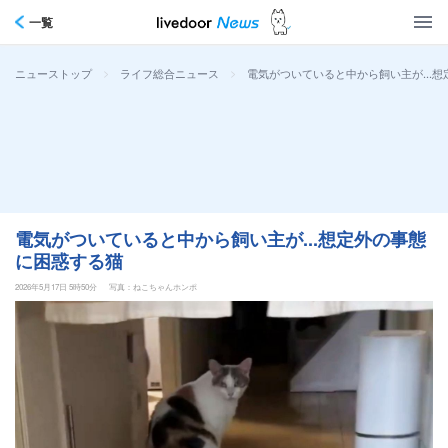
一覧
>
>
電気がついていると中から飼い主が...
ニューストップ
ライフ総合ニュース
電気がついていると中から飼い主が...想定外の事態
に困惑する猫
2026年5月17日 5時50分
写真：ねこちゃんホンポ