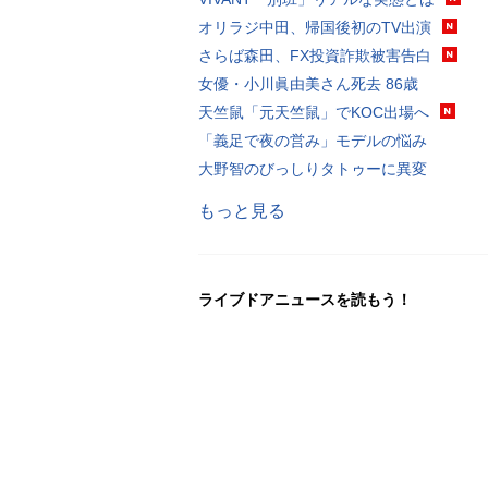
オリラジ中田、帰国後初のTV出演
さらば森田、FX投資詐欺被害告白
女優・小川眞由美さん死去 86歳
天竺鼠「元天竺鼠」でKOC出場へ
「義足で夜の営み」モデルの悩み
大野智のびっしりタトゥーに異変
もっと見る
ライブドアニュースを読もう！