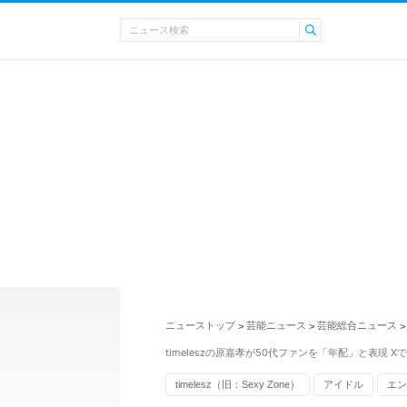
ニューストップ
芸能ニュース
芸能総合ニュース
>
>
>
timeleszの原嘉孝が50代ファンを「年配」と表現 
timelesz（旧：Sexy Zone）
アイドル
エン