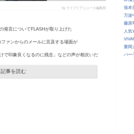
張本
by ライブドアニュース編集部
万波
藤原
オでの発言についてFLASHが取り上げた
人気Y
VI
のファンからのメールに言及する場面が
重岡
だけで印象良くなるのに残念」などの声が相次いだ
パー
記事を読む