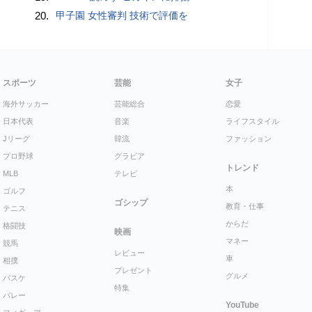
20.
甲子園 女性審判 技術で評価を
スポーツ
芸能
女子
海外サッカー
芸能総合
恋愛
日本代表
音楽
ライフスタイル
Jリーグ
韓流
ファッション
プロ野球
グラビア
トレンド
MLB
テレビ
本
ゴルフ
ゴシップ
教育・仕事
テニス
からだ
格闘技
映画
マネー
競馬
レビュー
車
相撲
プレゼント
グルメ
バスケ
特集
バレー
YouTube