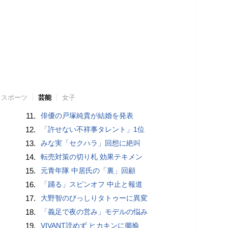
スポーツ
芸能
女子
11.
俳優の戸塚純貴が結婚を発表
12.
「許せない不祥事タレント」1位
13.
みな実「セクハラ」回想に絶叫
14.
転売対策の切り札 効果テキメン
15.
元青年隊 中居氏の「裏」回顧
16.
「踊る」スピンオフ 中止と報道
17.
大野智のびっしりタトゥーに異変
18.
「義足で夜の営み」モデルの悩み
19.
VIVANT読めず ヒカキンに揶揄