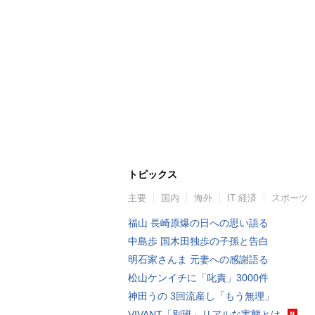
トピックス
主要
国内
海外
IT 経済
スポーツ
福山 長崎原爆の日への思い語る
中島歩 国木田独歩の子孫と告白
明石家さんま 元妻への感謝語る
松山ケンイチに「叱責」3000件
神田うの 3回流産し「もう無理」
VIVANT「別班」リアルな実態とは