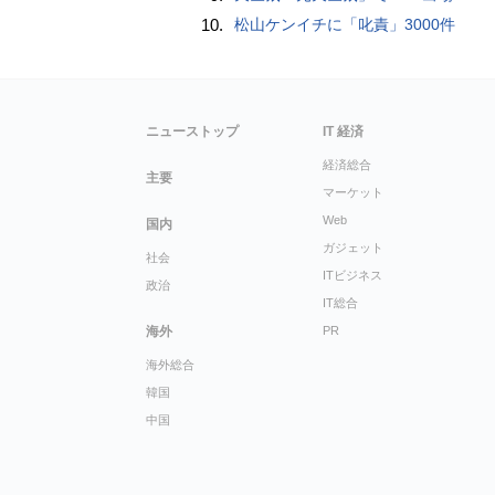
10.
松山ケンイチに「叱責」3000件
ニューストップ
IT 経済
経済総合
主要
マーケット
Web
国内
ガジェット
社会
ITビジネス
政治
IT総合
海外
PR
海外総合
韓国
中国