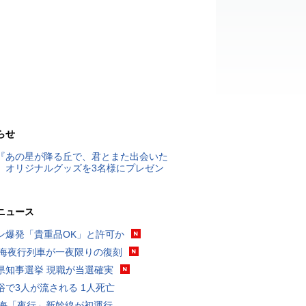
らせ
『あの星が降る丘で、君とまた出会いた
』オリジナルグッズを3名様にプレゼン
ニュース
ン爆発「貴重品OK」と許可か
東海夜行列車が一夜限りの復刻
県知事選挙 現職が当選確実
浴で3人が流される 1人死亡
東海「夜行」新幹線が初運行