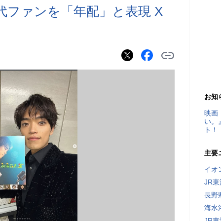
が50代ファンを「年配」と表現 X
お知
映画
い。
ト！
主要
イオ
JR
長野
海水
JR