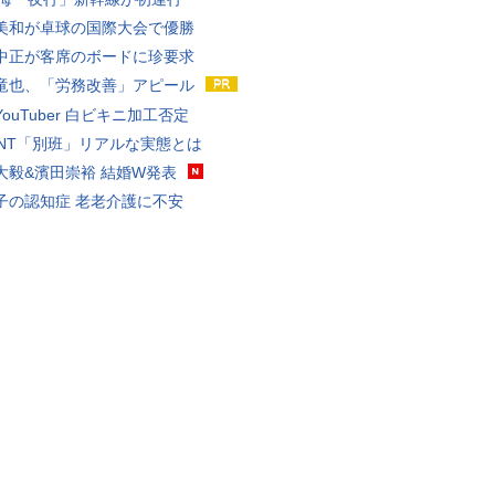
美和が卓球の国際大会で優勝
中正が客席のボードに珍要求
竜也、「労務改善」アピール
ouTuber 白ビキニ加工否定
VANT「別班」リアルな実態とは
大毅&濱田崇裕 結婚W発表
子の認知症 老老介護に不安