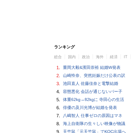
ランキング
総合
国内
政治
海外
経済
IT
1.
重岡大毅&濱田崇裕 結婚W発表
2.
山崎怜奈、突然妊娠だけ公表の訳
3.
池田直人 佐藤佳奈と電撃結婚
4.
容態悪化 会話が通じないパー子
5.
体重62kg→82kgに 寺田心の生活
6.
俳優の及川光博が結婚を発表
7.
八嶋智人 仕事ゼロの原因はマネ
8.
海上自衛隊の生々しい映像が物議
9.
天竺鼠「元天竺鼠」でKOC出場へ