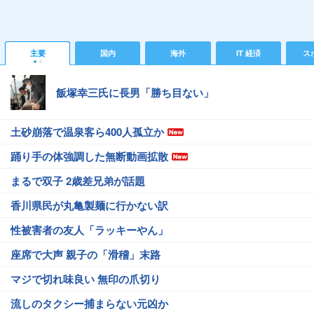
主要
国内
海外
IT 経済
ス
飯塚幸三氏に長男「勝ち目ない」
土砂崩落で温泉客ら400人孤立か
踊り手の体強調した無断動画拡散
まるで双子 2歳差兄弟が話題
香川県民が丸亀製麺に行かない訳
性被害者の友人「ラッキーやん」
座席で大声 親子の「滑稽」末路
マジで切れ味良い 無印の爪切り
流しのタクシー捕まらない元凶か