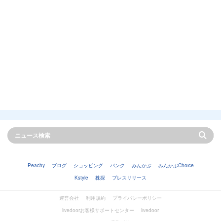
Peachy
ブログ
ショッピング
バンク
みんかぶ
みんかぶChoice
Kstyle
株探
プレスリリース
運営会社
利用規約
プライバシーポリシー
livedoorお客様サポートセンター
livedoor