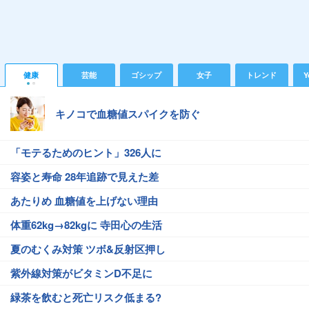
健康
芸能
ゴシップ
女子
トレンド
Y
キノコで血糖値スパイクを防ぐ
「モテるためのヒント」326人に
容姿と寿命 28年追跡で見えた差
あたりめ 血糖値を上げない理由
体重62kg→82kgに 寺田心の生活
夏のむくみ対策 ツボ&反射区押し
紫外線対策がビタミンD不足に
緑茶を飲むと死亡リスク低まる?