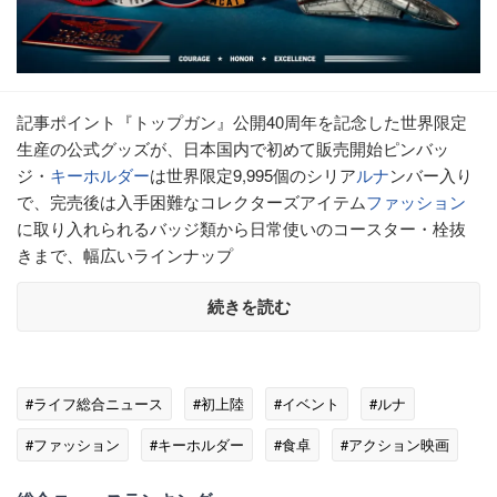
記事ポイント『トップガン』公開40周年を記念した世界限定
生産の公式グッズが、日本国内で初めて販売開始ピンバッ
ジ・
キーホルダー
は世界限定9,995個のシリア
ルナ
ンバー入り
で、完売後は入手困難なコレクターズアイテム
ファッション
に取り入れられるバッジ類から日常使いのコースター・栓抜
きまで、幅広いラインナップ
続きを読む
#ライフ総合ニュース
#初上陸
#イベント
#ルナ
#ファッション
#キーホルダー
#食卓
#アクション映画