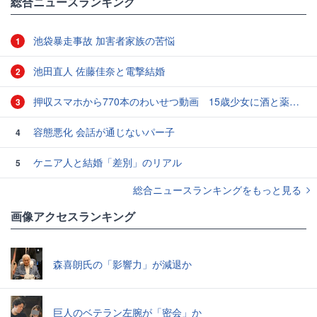
総合ニュースランキング
池袋暴走事故 加害者家族の苦悩
1
池田直人 佐藤佳奈と電撃結婚
2
押収スマホから770本のわいせつ動画 15歳少女に酒と薬飲ませ性的暴行か 54歳男を再逮捕 「薬もありますよ」とSNSで誘い出し
3
容態悪化 会話が通じないパー子
4
ケニア人と結婚「差別」のリアル
5
総合ニュースランキングをもっと見る
画像アクセスランキング
森喜朗氏の「影響力」が減退か
巨人のベテラン左腕が「密会」か