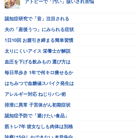
アトピーで「汚い」扱いされ苦悩
認知症研究で「音」注目される
夫の「産後うつ」にみられる症状
1日10回 お腹引き締まる簡単習慣
太りにくいアイス 栄養士が解説
血圧を下げる飲みもの 選び方は
毎日早歩き 1年で何キロ痩せるか
はちみつで血糖値スパイク発生は
アレルギー対応 ねじりパン術
排泄に異常 子宮体がん初期症状
認知症予防で「避けたい食品」
筋トレ7年 彼女なしも肉体は別格
診察は5分しかできない 本音告白