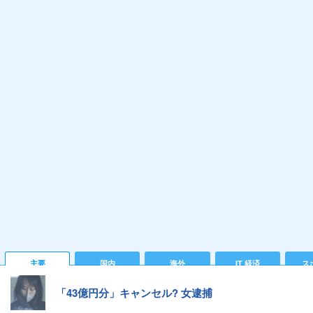
主要
国内
海外
IT 経済
ス
「43億円分」キャンセル? 女逮捕