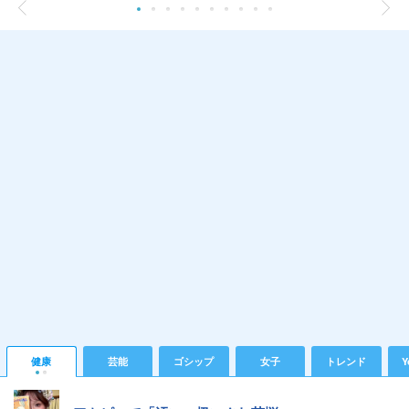
健康
芸能
ゴシップ
女子
トレンド
Y