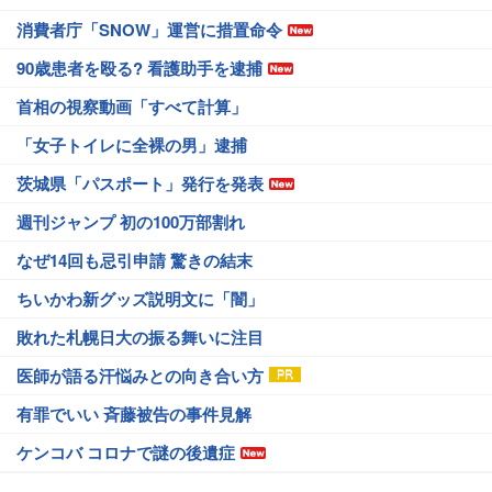
消費者庁「SNOW」運営に措置命令
90歳患者を殴る? 看護助手を逮捕
首相の視察動画「すべて計算」
「女子トイレに全裸の男」逮捕
茨城県「パスポート」発行を発表
週刊ジャンプ 初の100万部割れ
なぜ14回も忌引申請 驚きの結末
ちいかわ新グッズ説明文に「闇」
敗れた札幌日大の振る舞いに注目
医師が語る汗悩みとの向き合い方
有罪でいい 斉藤被告の事件見解
ケンコバ コロナで謎の後遺症