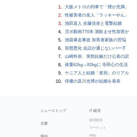
1.
大阪メトロの列車で「煙が充満」
2.
性被害者の友人「ラッキーやん」
3.
池田直人 佐藤佳奈と電撃結婚
4.
児ポ動画770本 酒飲ませ性加害か
5.
池袋暴走事故 加害者家族の苦悩
6.
容態悪化 会話が通じないパー子
7.
山崎怜奈、突然妊娠だけ公表の訳
8.
体重62kg→82kgに 寺田心の生活
9.
ケニア人と結婚「差別」のリアル
10.
俳優の及川光博が結婚を発表
ニューストップ
IT 経済
経済総合
主要
マーケット
Web
国内