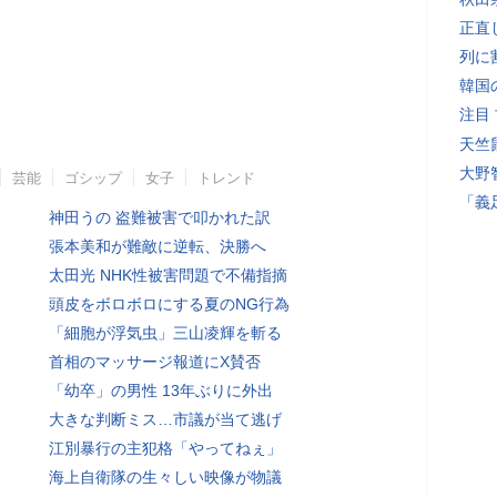
正直
列に
韓国
注目
天竺
大野
芸能
ゴシップ
女子
トレンド
「義
神田うの 盗難被害で叩かれた訳
張本美和が難敵に逆転、決勝へ
太田光 NHK性被害問題で不備指摘
頭皮をボロボロにする夏のNG行為
「細胞が浮気虫」三山凌輝を斬る
首相のマッサージ報道にX賛否
「幼卒」の男性 13年ぶりに外出
大きな判断ミス…市議が当て逃げ
江別暴行の主犯格「やってねぇ」
海上自衛隊の生々しい映像が物議