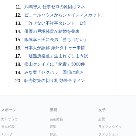
11.
八嶋智人 仕事ゼロの原因はマネ
12.
ビニールハウスからシャインマスカット約200房を盗んだ疑い ネットで販売か 無職の男（42）逮捕 岡山県警
13.
「許せない不祥事タレント」1位
14.
俳優の戸塚純貴が結婚を発表
15.
飯塚幸三氏に長男「勝ち目ない」
16.
日本人が誤解 海外タトゥー事情
17.
「避難所格差」生まれてしまう訳
18.
松山ケンイチに「叱責」3000件
19.
みな実「セクハラ」回想に絶叫
20.
転売対策の切り札 効果テキメン
スポーツ
芸能
女子
海外サッカー
芸能総合
恋愛
日本代表
音楽
ライフスタイル
Jリーグ
韓流
ファッション