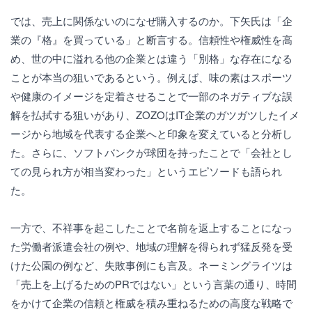
では、売上に関係ないのになぜ購入するのか。下矢氏は「企
業の『格』を買っている」と断言する。信頼性や権威性を高
め、世の中に溢れる他の企業とは違う「別格」な存在になる
ことが本当の狙いであるという。例えば、味の素はスポーツ
や健康のイメージを定着させることで一部のネガティブな誤
解を払拭する狙いがあり、ZOZOはIT企業のガツガツしたイメ
ージから地域を代表する企業へと印象を変えていると分析し
た。さらに、ソフトバンクが球団を持ったことで「会社とし
ての見られ方が相当変わった」というエピソードも語られ
た。
一方で、不祥事を起こしたことで名前を返上することになっ
た労働者派遣会社の例や、地域の理解を得られず猛反発を受
けた公園の例など、失敗事例にも言及。ネーミングライツは
「売上を上げるためのPRではない」という言葉の通り、時間
をかけて企業の信頼と権威を積み重ねるための高度な戦略で