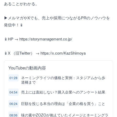
あることがわかる。
▶メルマガやXでも、売上や採用につながるPRのノウハウを
発信中！📱
📱HP → https://storymanagement.co.jp/
📱X （旧Twitter） → https://x.com/KazShimoya
YouTubeの動画内容
ネーミングライツの価格と実例：スタジアムから歩
01:28
道橋まで
売上には直結しない？購入企業へのアンケート結果
04:54
巨額を投じる本当の理由は「企業の格を買う」こと
06:24
味の素やZOZOが抱えていたイメージとネーミングラ
08:06