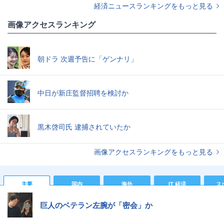
経済ニュースランキングをもっと見る
画像アクセスランキング
朝ドラ 次週予告に「ゲンナリ」
中日が新庄監督招聘を検討か
黒木啓司氏 逮捕されていたか
画像アクセスランキングをもっと見る
主要
国内
海外
IT 経済
ス
巨人のベテラン左腕が「密会」か