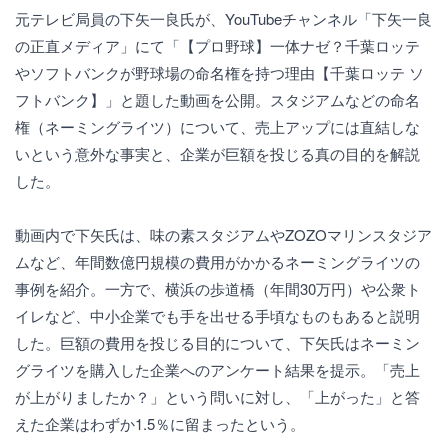
元テレビ局員の下矢一良氏が、YouTubeチャンネル「下矢一良
の正直メディア」にて「【プロ野球】一体ナゼ？千葉ロッテ
やソフトバンクが野球場の命名権を持つ理由【千葉ロッテ ソ
フトバンク】」と題した動画を公開。スタジアムなどの命名
権（ネーミングライツ）について、売上アップには直結しな
いという意外な事実と、企業が巨額を投じる真の目的を解説
した。
動画内で下矢氏は、味の素スタジアムやZOZOマリンスタジア
ムなど、年間数億円規模の費用がかかるネーミングライツの
事例を紹介。一方で、横浜の歩道橋（年間30万円）や公衆ト
イレなど、中小企業でも手を出せる手頃なものもあると説明
した。巨額の費用を投じる目的について、下矢氏はネーミン
グライツを購入した企業へのアンケート結果を提示。「売上
が上がりましたか？」という問いに対し、「上がった」と答
えた企業はわずか1.5％に留まったという。