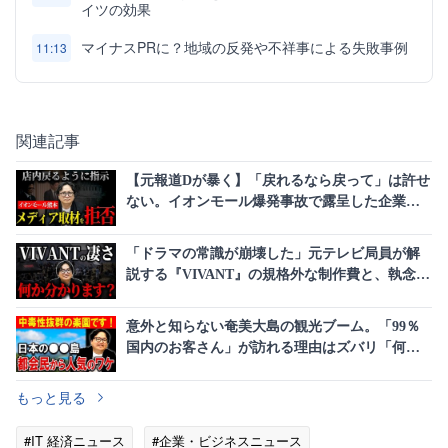
イツの効果
マイナスPRに？地域の反発や不祥事による失敗事例
11:13
関連記事
【元報道Dが暴く】「戻れるなら戻って」は許せ
ない。イオンモール爆発事故で露呈した企業対
応の最悪な現実
「ドラマの常識が崩壊した」元テレビ局員が解
説する『VIVANT』の規格外な制作費と、執念と
も言えるビジネス展開の全貌
意外と知らない奄美大島の観光ブーム。「99％
国内のお客さん」が訪れる理由はズバリ「何も
ない」
もっと見る
#IT 経済ニュース
#企業・ビジネスニュース