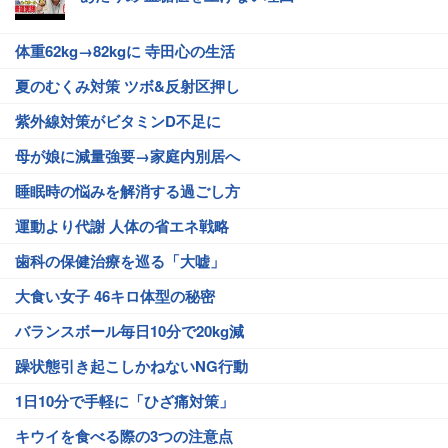
体重62kg→82kgに 寺田心の生活
夏のむくみ対策 ツボ&反射区押し
紫外線対策がビタミンD不足に
母が娘に減量強要→家庭内別居へ
睡眠時の悩みを解消する過ごし方
運動より代謝 人体の省エネ戦略
歯科の保健治療を巡る「大嘘」
大食い女子 46キロ体型の秘密
バランスボール毎日10分で20kg減
躁状態引き起こしかねないNG行動
1日10分で手軽に「ひざ痛対策」
キウイを食べる際の3つの注意点