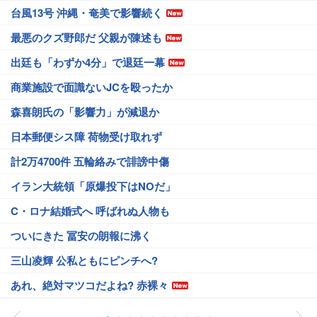
台風13号 沖縄・奄美で影響続く
最悪のクズ野郎だ 父親が陳述も
出廷も「わずか4分」で退廷一幕
商業施設で面識ないJCを殴ったか
森喜朗氏の「影響力」が減退か
日本郵便シス障 荷物受け取れず
計2万4700件 五輪絡みで誹謗中傷
イラン大統領「原爆投下はNOだ」
C・ロナ結婚式へ 呼ばれぬ人物も
ついにきた 冨安の朗報に沸く
三山凌輝 公私ともにピンチへ?
あれ、絶対マツコだよね? 赤裸々