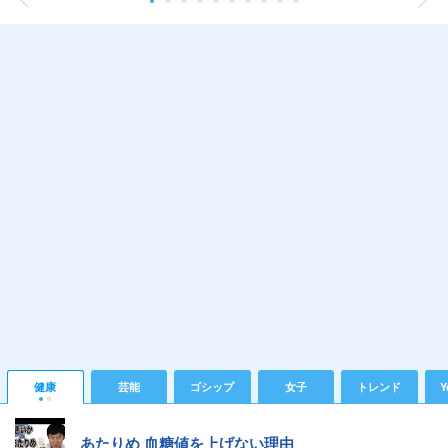
健康
芸能
ゴシップ
女子
トレンド
Y
あたりめ 血糖値を上げない理由