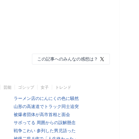
この記事へのみんなの感想は？
芸能
ゴシップ
女子
トレンド
ラーメン店のにんにくの色に騒然
山形の高速道でトラック同士追突
被爆者団体が高市首相と面会
サボってる 周囲からの誤解懸念
戦争こわい 参列した男児語った
被爆二世 5歳で「人生終わった」