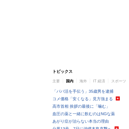
トピックス
主要
国内
海外
IT 経済
スポーツ
「パパ活を手伝う」35歳男を逮捕
コメ価格「安くなる」見方強まる
高市首相 挨拶の最後に「噛む」
血圧の薬と一緒に飲むのはNGな薬
あがり症が治らない本当の理由
台風13号、7日に沖縄本島直撃へ