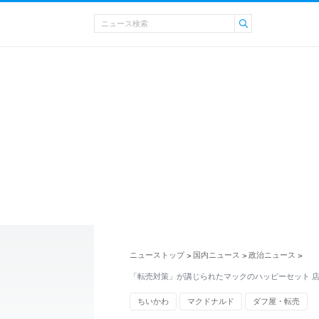
ニューストップ
国内ニュース
政治ニュース
>
>
>
「転売対策」が講じられたマックのハッピーセット 
ちいかわ
マクドナルド
ダフ屋・転売