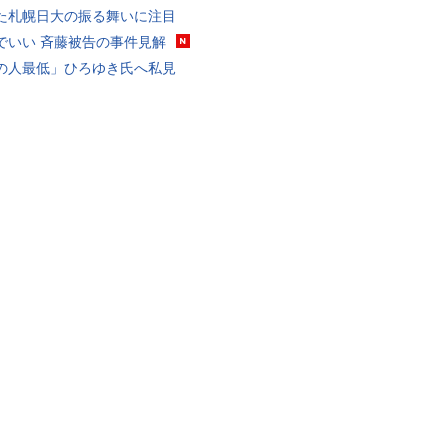
た札幌日大の振る舞いに注目
でいい 斉藤被告の事件見解
の人最低」ひろゆき氏へ私見