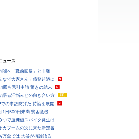
ニュース
内閣へ「戦前回帰」と非難
んなで大家さん」債務超過に
14回も忌引申請 驚きの結末
が語る汗悩みとの向き合い方
UPでの事故防げた 持論を展開
は1日500円未満 貧困危機
みつで血糖値スパイク発生は
オカブームの次に来た新定番
も万全では 大谷が持論語る