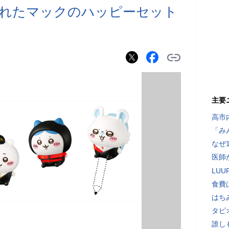
られたマックのハッピーセット
主要
高市
「み
なぜ
医師
LU
食費
はち
タピ
誰し