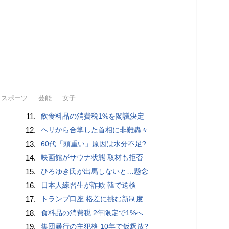
スポーツ
芸能
女子
11.
飲食料品の消費税1%を閣議決定
12.
ヘリから合掌した首相に非難轟々
13.
60代「頭重い」原因は水分不足?
14.
映画館がサウナ状態 取材も拒否
15.
ひろゆき氏が出馬しないと…懸念
16.
日本人練習生が詐欺 韓で送検
17.
トランプ口座 格差に挑む新制度
18.
食料品の消費税 2年限定で1%へ
19.
集団暴行の主犯格 10年で仮釈放?