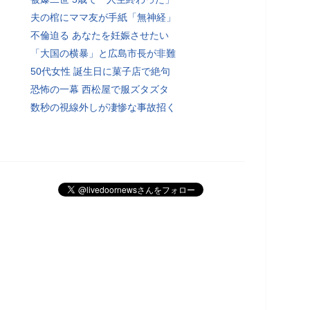
夫の棺にママ友が手紙「無神経」
不倫迫る あなたを妊娠させたい
「大国の横暴」と広島市長が非難
50代女性 誕生日に菓子店で絶句
恐怖の一幕 西松屋で服ズタズタ
数秒の視線外しが凄惨な事故招く