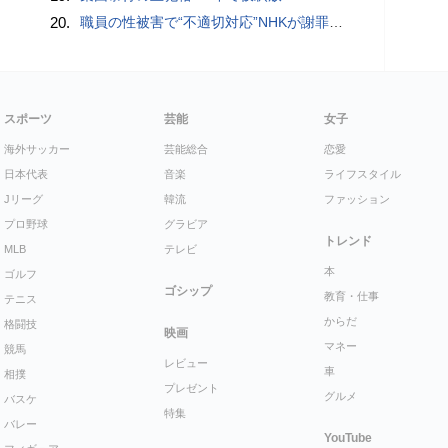
20.
職員の性被害で“不適切対応”NHKが謝罪 番組出演者から性被害受け休職…部署異動認めず、関係者処分なし
スポーツ
芸能
女子
海外サッカー
芸能総合
恋愛
日本代表
音楽
ライフスタイル
Jリーグ
韓流
ファッション
プロ野球
グラビア
トレンド
MLB
テレビ
本
ゴルフ
ゴシップ
教育・仕事
テニス
からだ
格闘技
映画
マネー
競馬
レビュー
車
相撲
プレゼント
グルメ
バスケ
特集
バレー
YouTube