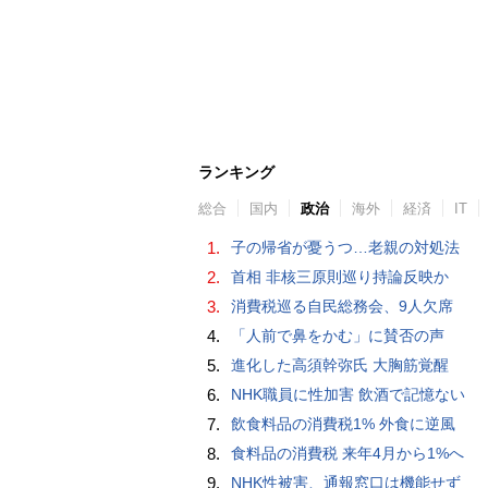
ランキング
総合
国内
政治
海外
経済
IT
1.
子の帰省が憂うつ…老親の対処法
2.
首相 非核三原則巡り持論反映か
3.
消費税巡る自民総務会、9人欠席
4.
「人前で鼻をかむ」に賛否の声
5.
進化した高須幹弥氏 大胸筋覚醒
6.
NHK職員に性加害 飲酒で記憶ない
7.
飲食料品の消費税1% 外食に逆風
8.
食料品の消費税 来年4月から1%へ
9.
NHK性被害、通報窓口は機能せず