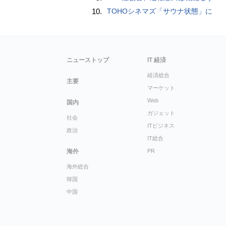
10.
TOHOシネマズ「サウナ状態」に
ニューストップ
IT 経済
経済総合
主要
マーケット
Web
国内
ガジェット
社会
ITビジネス
政治
IT総合
海外
PR
海外総合
韓国
中国