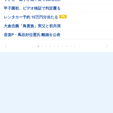
甲子園初、ビデオ検証で判定覆る
レンタカー予約 10万円分当たる
大倉忠義「鳥貴族」実父と初共演
音楽P・蔦谷好位置氏 離婚を公表