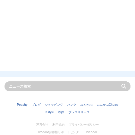
Peachy
ブログ
ショッピング
バンク
みんかぶ
みんかぶChoice
Kstyle
株探
プレスリリース
運営会社
利用規約
プライバシーポリシー
livedoorお客様サポートセンター
livedoor