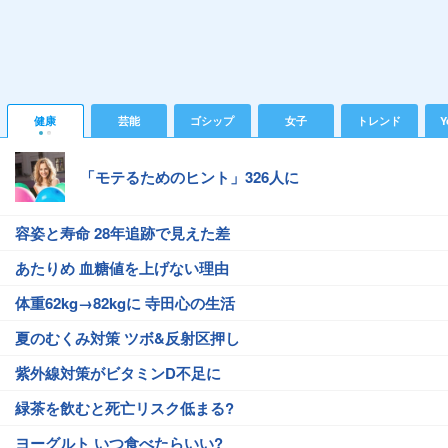
健康
芸能
ゴシップ
女子
トレンド
Y
「モテるためのヒント」326人に
容姿と寿命 28年追跡で見えた差
あたりめ 血糖値を上げない理由
体重62kg→82kgに 寺田心の生活
夏のむくみ対策 ツボ&反射区押し
紫外線対策がビタミンD不足に
緑茶を飲むと死亡リスク低まる?
ヨーグルト いつ食べたらいい?