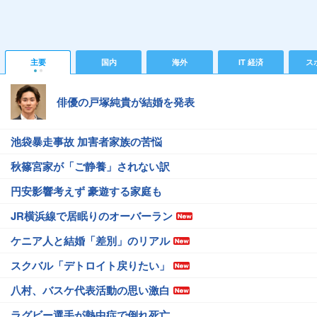
主要
国内
海外
IT 経済
ス
俳優の戸塚純貴が結婚を発表
池袋暴走事故 加害者家族の苦悩
秋篠宮家が「ご静養」されない訳
円安影響考えず 豪遊する家庭も
JR横浜線で居眠りのオーバーラン
ケニア人と結婚「差別」のリアル
スクバル「デトロイト戻りたい」
八村、バスケ代表活動の思い激白
ラグビー選手が熱中症で倒れ死亡