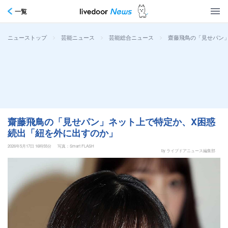
一覧
>
>
>
齋藤飛鳥の「見せパン
ニューストップ
芸能ニュース
芸能総合ニュース
齋藤飛鳥の「見せパン」ネット上で特定か、X困惑
続出「紐を外に出すのか」
2026年5月17日 16時55分
写真：Smart FLASH
by ライブドアニュース編集部