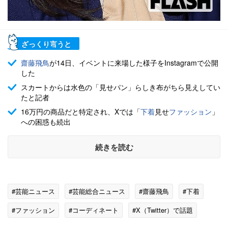
ざっくり言うと
齋藤飛鳥
が14日、イベントに来場した様子をInstagramで公開
した
スカートからは水色の「見せパン」らしき布がちら見えしてい
たと記者
16万円の商品だと特定され、Xでは「
下着
見せ
ファッション
」
への困惑も続出
続きを読む
#芸能ニュース
#芸能総合ニュース
#齋藤飛鳥
#下着
#ファッション
#コーディネート
#X（Twitter）で話題