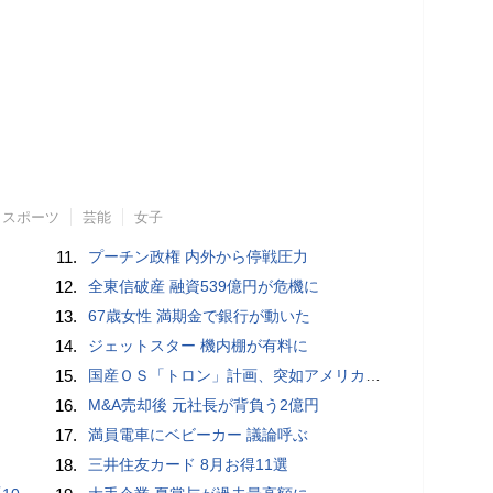
スポーツ
芸能
女子
11.
プーチン政権 内外から停戦圧力
12.
全東信破産 融資539億円が危機に
13.
67歳女性 満期金で銀行が動いた
14.
ジェットスター 機内棚が有料に
15.
国産ＯＳ「トロン」計画、突如アメリカの標的に「わけが分からなかった」…貿易摩擦の中で狂い始めた歯車
16.
M&A売却後 元社長が背負う2億円
17.
満員電車にベビーカー 議論呼ぶ
18.
三井住友カード 8月お得11選