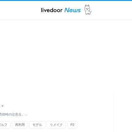
ス
>
「売却時の注意点」…
ゴルフ
再利用
モデル
リメイク
P2