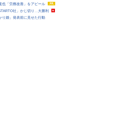
竜也「労務改善」をアピール
STARTO社」かじ切り…大勝利
かり婚」発表前に見せた行動