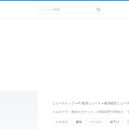
ニューストップ
IT 経済ニュース
経済総合ニュー
>
>
メルカリで「折れたラケット」が5000円で売れた 
メルカリ
趣味
パソコン
値下げ
バドミントン
フリマ