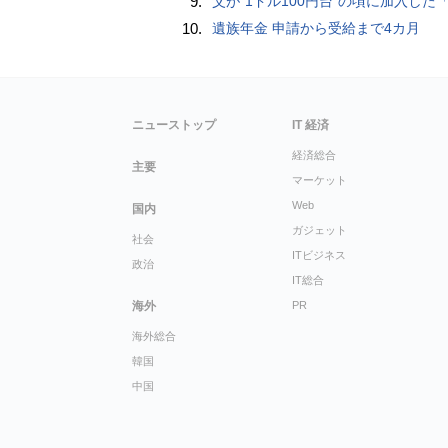
9.
父が“1ドル100円台”の頃に加入した「1000万円の外貨建て保険」が、円安で「評価額1610万円」に…“相続税額”はいくら増えますか？ 死後も税金が動
10.
遺族年金 申請から受給まで4カ月
ニューストップ
IT 経済
経済総合
主要
マーケット
Web
国内
ガジェット
社会
ITビジネス
政治
IT総合
海外
PR
海外総合
韓国
中国