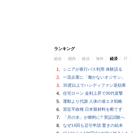
ランキング
総合
国内
政治
海外
経済
IT
1.
シニアが夜行バス利用 体験語る
2.
一流企業に「働かないオジサン」
3.
35度以上でハンディファン逆効果
4.
住宅ローン 金利上昇で30代直撃
5.
運動より代謝 人体の省エネ戦略
6.
習近平政権 日本製材料を断てず
7.
「月の水」が燃料に? 実証試験へ
8.
なぜ14回も忌引申請 驚きの結末