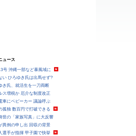
ニュース
13号 沖縄一部など暴風域に
ない ひろゆき氏は出馬せず?
ゆき氏、就活生を一刀両断
ルス増税か 厄介な制度改正
電車にベビーカー 議論呼ぶ
の孤独 数百円で打破できる
綺世の「家族写真」に大反響
が異例の申し出 回収の背景
人選手が指揮 甲子園で快挙