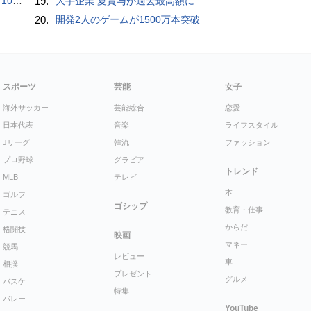
くケースとは
19.
大手企業 夏賞与が過去最高額に
20.
開発2人のゲームが1500万本突破
スポーツ
芸能
女子
海外サッカー
芸能総合
恋愛
日本代表
音楽
ライフスタイル
Jリーグ
韓流
ファッション
プロ野球
グラビア
トレンド
MLB
テレビ
本
ゴルフ
ゴシップ
教育・仕事
テニス
からだ
格闘技
映画
マネー
競馬
レビュー
車
相撲
プレゼント
グルメ
バスケ
特集
バレー
YouTube