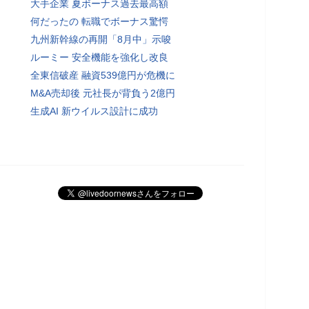
大手企業 夏ボーナス過去最高額
何だったの 転職でボーナス驚愕
九州新幹線の再開「8月中」示唆
ルーミー 安全機能を強化し改良
全東信破産 融資539億円が危機に
M&A売却後 元社長が背負う2億円
生成AI 新ウイルス設計に成功