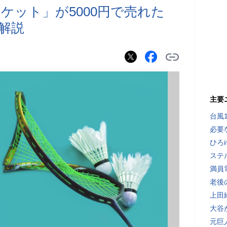
ケット」が5000円で売れた
解説
主要
台風
必要
ひろ
ステ
満員
老後
上田
大谷
元巨