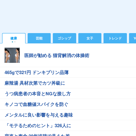
健康
芸能
ゴシップ
女子
トレンド
Y
医師が勧める 猫背解消の体操術
465gで321円 ドンキプリン品薄
麻辣湯 具材次第でカツ丼級に
うつ病患者の本音とNGな接し方
キノコで血糖値スパイクを防ぐ
メンタルに良い影響を与える趣味
「モテるためのヒント」326人に