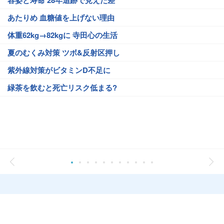
容姿と寿命 28年追跡で見えた差
あたりめ 血糖値を上げない理由
体重62kg→82kgに 寺田心の生活
夏のむくみ対策 ツボ&反射区押し
紫外線対策がビタミンD不足に
緑茶を飲むと死亡リスク低まる?