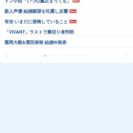
ドン小西「いつ心臓止まっても」
新人声優 結婚願望を吐露し反響
有吉 いまだに後悔していること
「VIVANT」ラストで裏切り者判明
重岡大毅&濱田崇裕 結婚W発表