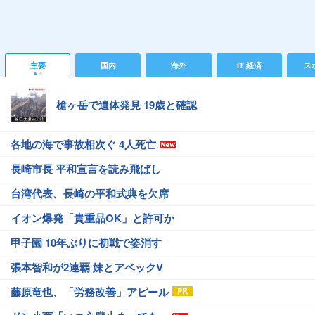
主要
国内
海外
IT 経済
ス
槍ヶ岳で遺体発見 19歳と確認
各地の海で事故相次ぐ 4人死亡
長崎市長 平和宣言を読み飛ばし
台湾代表、長崎の平和式典を欠席
イオン爆発「貴重品OK」と許可か
甲子園 10年ぶりに初戦で姿消す
張本智和が2連覇 妹とアベックV
藤原竜也、「労務改善」アピール