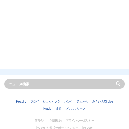
Peachy
ブログ
ショッピング
バンク
みんかぶ
みんかぶChoice
Kstyle
株探
プレスリリース
運営会社
利用規約
プライバシーポリシー
livedoorお客様サポートセンター
livedoor