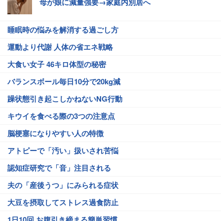
母が娘に減量強要→家庭内別居へ
睡眠時の悩みを解消する過ごし方
運動より代謝 人体の省エネ戦略
大食い女子 46キロ体型の秘密
バランスボール毎日10分で20kg減
躁状態引き起こしかねないNG行動
キウイを食べる際の3つの注意点
脳梗塞になりやすい人の特徴
アトピーで「汚い」扱いされ苦悩
認知症研究で「音」注目される
夫の「産後うつ」にみられる症状
大豆を摂取してストレス過食防止
1日10回 お腹引き締まる簡単習慣