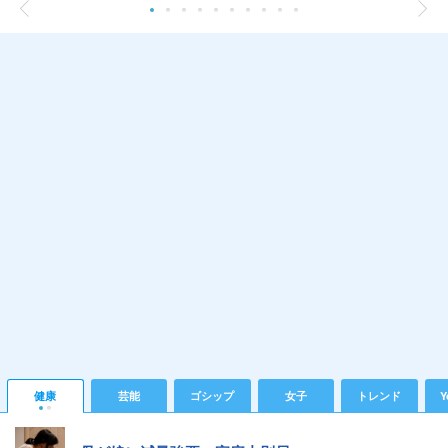
健康
芸能
ゴシップ
女子
トレンド
Y