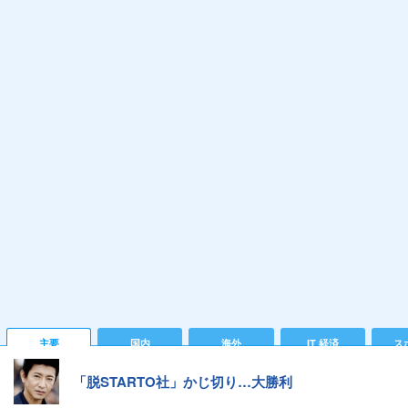
主要
国内
海外
IT 経済
ス
「脱STARTO社」かじ切り…大勝利