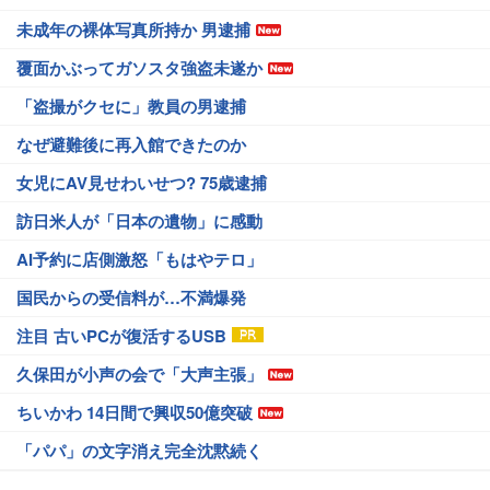
未成年の裸体写真所持か 男逮捕
覆面かぶってガソスタ強盗未遂か
「盗撮がクセに」教員の男逮捕
なぜ避難後に再入館できたのか
女児にAV見せわいせつ? 75歳逮捕
訪日米人が「日本の遺物」に感動
AI予約に店側激怒「もはやテロ」
国民からの受信料が…不満爆発
注目 古いPCが復活するUSB
久保田が小声の会で「大声主張」
ちいかわ 14日間で興収50億突破
「パパ」の文字消え完全沈黙続く