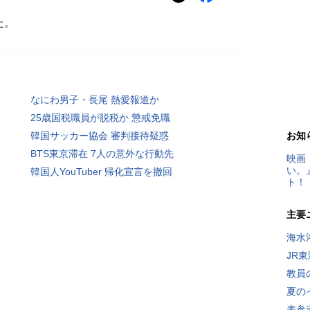
た。
なにわ男子・長尾 熱愛報道か
25歳国税職員が脱税か 懲戒免職
韓国サッカー協会 審判接待疑惑
お知
BTS東京滞在 7人の意外な行動先
映画
い。
韓国人YouTuber 帰化宣言を撤回
ト！
主要
海水
JR
教員
夏の
表参