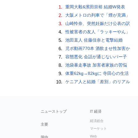
1.
重岡大毅&濱田崇裕 結婚W発表
2.
大阪メトロの列車で「煙が充満」
3.
山崎怜奈、突然妊娠だけ公表の訳
4.
性被害者の友人「ラッキーやん」
5.
池田直人 佐藤佳奈と電撃結婚
6.
児ポ動画770本 酒飲ませ性加害か
7.
容態悪化 会話が通じないパー子
8.
池袋暴走事故 加害者家族の苦悩
9.
体重62kg→82kgに 寺田心の生活
10.
ケニア人と結婚「差別」のリアル
ニューストップ
IT 経済
経済総合
主要
マーケット
Web
国内