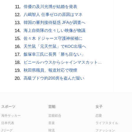
11.
俳優の及川光博が結婚を発表
12.
八嶋智人 仕事ゼロの原因はマネ
13.
韓国の審判接待疑惑 JFAが調査へ
14.
海上自衛隊の生々しい映像が物議
15.
佐々木 ドジャース守護神候補に
16.
天竺鼠「元天竺鼠」でKOC出場へ
17.
飯塚幸三氏に長男「勝ち目ない」
18.
ビニールハウスからシャインマスカット約200房を盗んだ疑い ネットで販売か 無職の男（42）逮捕 岡山県警
19.
秋田県職員、報道対応で喫煙
20.
高級ブドウ約200房を盗んだ疑い
スポーツ
芸能
女子
海外サッカー
芸能総合
恋愛
日本代表
音楽
ライフスタイル
Jリーグ
韓流
ファッション