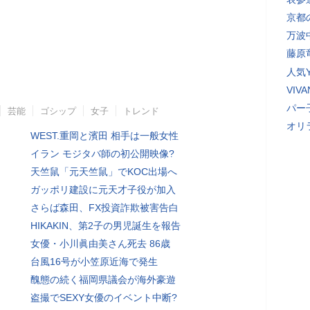
京都
万波
藤原
人気Y
VI
パー
芸能
ゴシップ
女子
トレンド
オリ
WEST.重岡と濱田 相手は一般女性
イラン モジタバ師の初公開映像?
天竺鼠「元天竺鼠」でKOC出場へ
ガッポリ建設に元天才子役が加入
さらば森田、FX投資詐欺被害告白
HIKAKIN、第2子の男児誕生を報告
女優・小川眞由美さん死去 86歳
台風16号が小笠原近海で発生
醜態の続く福岡県議会が海外豪遊
盗撮でSEXY女優のイベント中断?