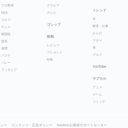
プロ野球
グラビア
トレンド
MLB
テレビ
本
ゴルフ
ゴシップ
教育・仕事
テニス
からだ
格闘技
映画
マネー
競馬
レビュー
車
相撲
プレゼント
グルメ
バスケ
特集
バレー
YouTube
フィギュア
サブカル
アニメ
ゲーム
コミック
リシー
コンテンツ・広告ポリシー
livedoorお客様サポートセンター