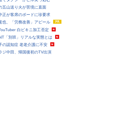
の五山送り火が苦境に直面
中正が客席のボードに珍要求
竜也、「労務改善」アピール
ouTuber 白ビキニ加工否定
VANT「別班」リアルな実態とは
子の認知症 老老介護に不安
ラジ中田、帰国後初のTV出演