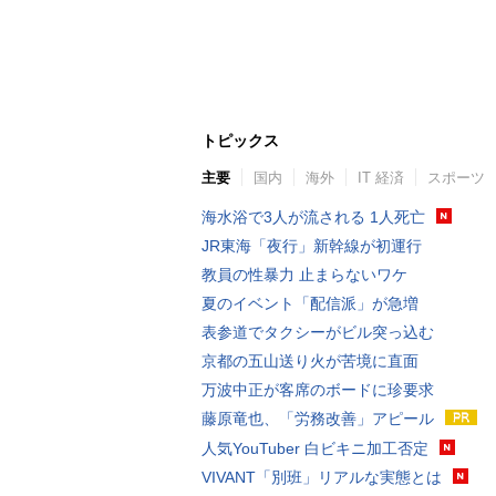
トピックス
主要
国内
海外
IT 経済
スポーツ
海水浴で3人が流される 1人死亡
JR東海「夜行」新幹線が初運行
教員の性暴力 止まらないワケ
夏のイベント「配信派」が急増
表参道でタクシーがビル突っ込む
京都の五山送り火が苦境に直面
万波中正が客席のボードに珍要求
藤原竜也、「労務改善」アピール
人気YouTuber 白ビキニ加工否定
VIVANT「別班」リアルな実態とは