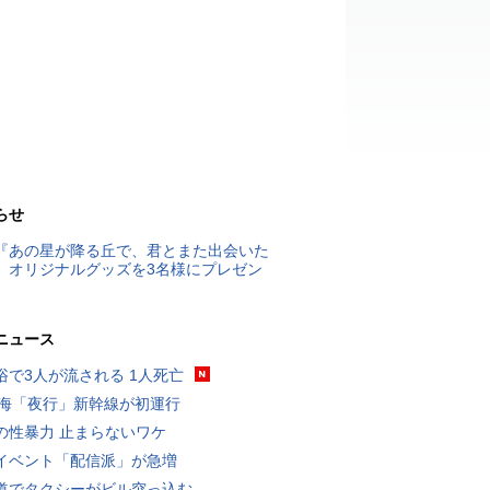
らせ
『あの星が降る丘で、君とまた出会いた
』オリジナルグッズを3名様にプレゼン
ニュース
浴で3人が流される 1人死亡
東海「夜行」新幹線が初運行
の性暴力 止まらないワケ
イベント「配信派」が急増
道でタクシーがビル突っ込む