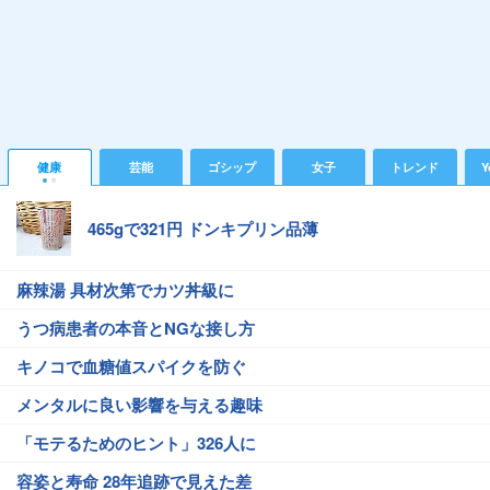
健康
芸能
ゴシップ
女子
トレンド
Y
465gで321円 ドンキプリン品薄
麻辣湯 具材次第でカツ丼級に
うつ病患者の本音とNGな接し方
キノコで血糖値スパイクを防ぐ
メンタルに良い影響を与える趣味
「モテるためのヒント」326人に
容姿と寿命 28年追跡で見えた差