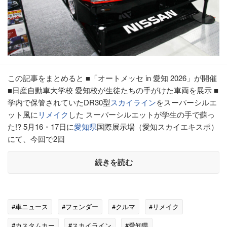
この記事をまとめると ■「オートメッセ in 愛知 2026」が開催
■日産自動車大学校 愛知校が生徒たちの手がけた車両を展示 ■
学内で保管されていたDR30型
スカイライン
をスーパーシルエ
ット風に
リメイク
した スーパーシルエットが学生の手で蘇っ
た!? 5月16・17日に
愛知県
国際展示場（愛知スカイエキスポ）
にて、今回で2回
続きを読む
#車ニュース
#フェンダー
#クルマ
#リメイク
#カスタムカー
#スカイライン
#愛知県