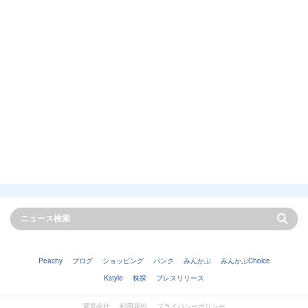
Peachy
ブログ
ショッピング
バンク
みんかぶ
みんかぶChoice
Kstyle
株探
プレスリリース
運営会社
利用規約
プライバシーポリシー