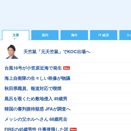
主要
国内
海外
IT 経済
ス
天竺鼠「元天竺鼠」でKOC出場へ
台風16号が小笠原近海で発生
海上自衛隊の生々しい映像が物議
秋田県職員、報道対応で喫煙
風呂を覗くため敷地侵入 49歳男
韓国の審判接待疑惑 JFAが調査へ
メッシの父ホルヘさん 68歳死去
FIREの45歳男性 仕事復帰した訳