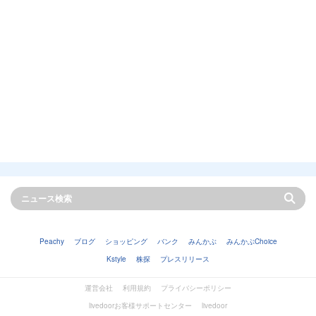
Peachy
ブログ
ショッピング
バンク
みんかぶ
みんかぶChoice
Kstyle
株探
プレスリリース
運営会社
利用規約
プライバシーポリシー
livedoorお客様サポートセンター
livedoor