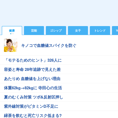
健康
芸能
ゴシップ
女子
トレンド
Y
キノコで血糖値スパイクを防ぐ
「モテるためのヒント」326人に
容姿と寿命 28年追跡で見えた差
あたりめ 血糖値を上げない理由
体重62kg→82kgに 寺田心の生活
夏のむくみ対策 ツボ&反射区押し
紫外線対策がビタミンD不足に
緑茶を飲むと死亡リスク低まる?