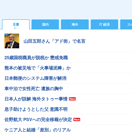
主要
国内
海外
IT 経済
ス
山田五郎さん「アド街」で名言
25歳国税職員が脱税か 懲戒免職
熊本の被災地で「火事場泥棒」か
日本郵便のシステム障害が解消
車中泊で女性死亡 遺族の胸中
日本人が誤解 海外タトゥー事情
息子助けようとした父 意識不明
佐野航大 PSVへの完全移籍が決定
ケニア人と結婚「差別」のリアル