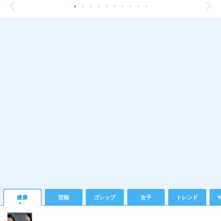
健康
芸能
ゴシップ
女子
トレンド
Y