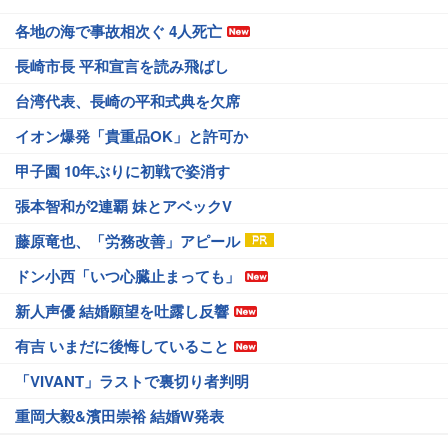
各地の海で事故相次ぐ 4人死亡
長崎市長 平和宣言を読み飛ばし
台湾代表、長崎の平和式典を欠席
イオン爆発「貴重品OK」と許可か
甲子園 10年ぶりに初戦で姿消す
張本智和が2連覇 妹とアベックV
藤原竜也、「労務改善」アピール
ドン小西「いつ心臓止まっても」
新人声優 結婚願望を吐露し反響
有吉 いまだに後悔していること
「VIVANT」ラストで裏切り者判明
重岡大毅&濱田崇裕 結婚W発表