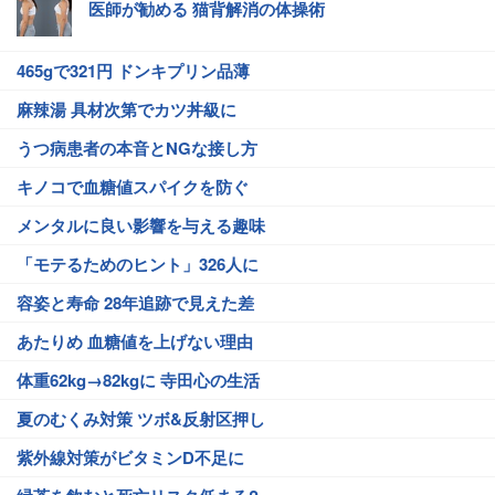
医師が勧める 猫背解消の体操術
465gで321円 ドンキプリン品薄
麻辣湯 具材次第でカツ丼級に
うつ病患者の本音とNGな接し方
キノコで血糖値スパイクを防ぐ
メンタルに良い影響を与える趣味
「モテるためのヒント」326人に
容姿と寿命 28年追跡で見えた差
あたりめ 血糖値を上げない理由
体重62kg→82kgに 寺田心の生活
夏のむくみ対策 ツボ&反射区押し
紫外線対策がビタミンD不足に