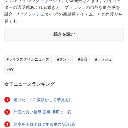
グ ルミナイジングブ
ラッシュ
」が新発売されます。ハイライ
ターの透明感あふれる輝きと、ブ
ラッシュ
の自然な血色感を
融合した“ブ
ラッシュ
タイプ”の新感覚アイテム。どの角度から
見ても
続きを読む
#ライフスタイルニュース
#タント
#美容
#ラッシュ
#HY
女子ニュースランキング
老けた…? 白髪活かして若見えに
1
外面の良い義母 誤爆LINEで一変
2
頭皮をボロボロにする夏のNG行為
3