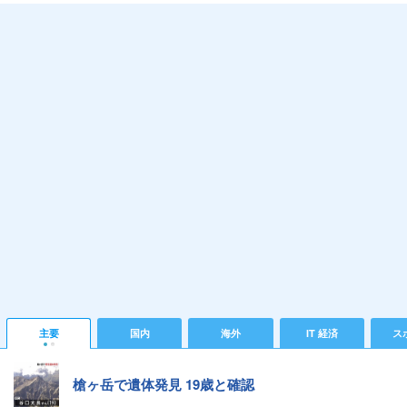
主要
国内
海外
IT 経済
ス
槍ヶ岳で遺体発見 19歳と確認