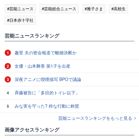
#芸能ニュース
#芸能総合ニュース
#雅子さま
#高校生
#日本赤十字社
芸能ニュースランキング
趣里 夫の密会報道で離婚決断か
1
女優・山本舞香 第1子を出産
2
深夜アニメに喫煙描写 BPOで議論
3
斉藤被告に「多目的トイレ以下」
4
みな実を守った? 粋な行動に称賛
5
芸能ニュースランキングをもっと見る
画像アクセスランキング