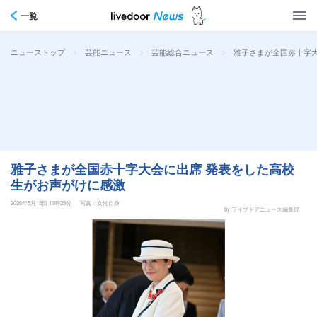
一覧
>
>
>
雅子さまが全国赤十字
ニューストップ
芸能ニュース
芸能総合ニュース
雅子さまが全国赤十字大会に出席 発表をした高校
生がお声がけに感激
2026年5月15日 19時25分
写真：女性自身
by ライブドアニュース編集部