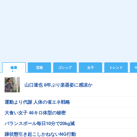
健康
芸能
ゴシップ
女子
トレンド
Y
山口達也 8年ぶり楽器姿に感涙か
運動より代謝 人体の省エネ戦略
大食い女子 46キロ体型の秘密
バランスボール毎日10分で20kg減
躁状態引き起こしかねないNG行動