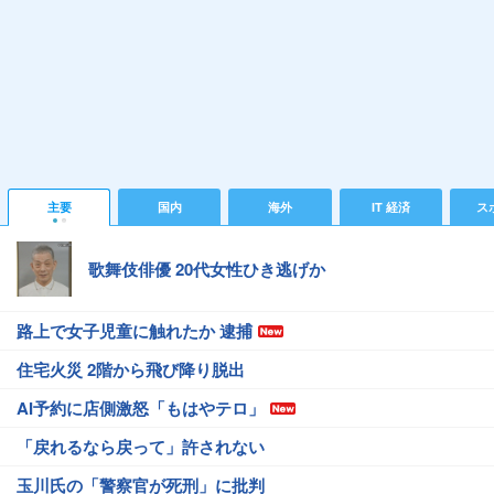
主要
国内
海外
IT 経済
ス
歌舞伎俳優 20代女性ひき逃げか
路上で女子児童に触れたか 逮捕
住宅火災 2階から飛び降り脱出
AI予約に店側激怒「もはやテロ」
「戻れるなら戻って」許されない
玉川氏の「警察官が死刑」に批判