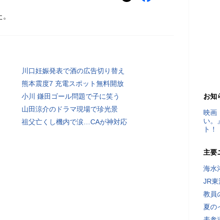
た。
川口妊娠発表で酒の広告切り替え
熊本震度7 充電スポット無料開放
小川 鎌田ゴール問題で子に笑う
お知
山田涼介のドラマ現場で珍光景
映画
い。
祖父亡くし機内で涙…CAが神対応
ト！
主要
海水
JR
教員
夏の
表参