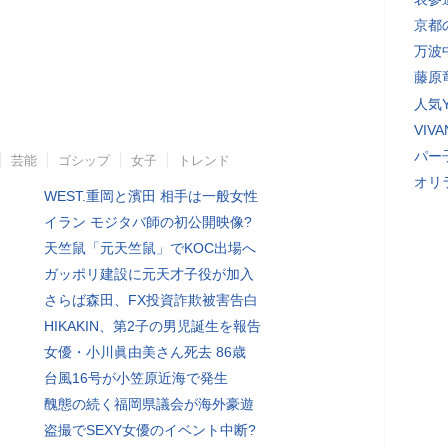
京都
万波
藤原
人気Y
VI
パー
芸能
ゴシップ
女子
トレンド
オリ
WEST.重岡と濱田 相手は一般女性
イラン モジタバ師の初公開映像?
天竺鼠「元天竺鼠」でKOC出場へ
ガッポリ建設に元天才子役が加入
さらば森田、FX投資詐欺被害告白
HIKAKIN、第2子の男児誕生を報告
女優・小川眞由美さん死去 86歳
台風16号が小笠原近海で発生
醜態の続く福岡県議会が海外豪遊
盗撮でSEXY女優のイベント中断?