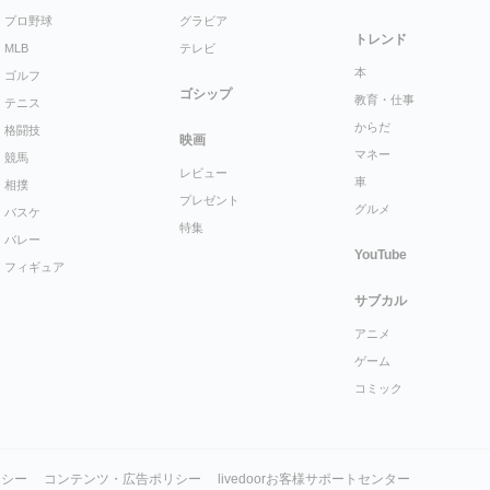
プロ野球
グラビア
トレンド
MLB
テレビ
本
ゴルフ
ゴシップ
教育・仕事
テニス
からだ
格闘技
映画
マネー
競馬
レビュー
車
相撲
プレゼント
グルメ
バスケ
特集
バレー
YouTube
フィギュア
サブカル
アニメ
ゲーム
コミック
リシー
コンテンツ・広告ポリシー
livedoorお客様サポートセンター