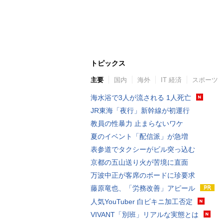
トピックス
主要
国内
海外
IT 経済
スポーツ
海水浴で3人が流される 1人死亡
JR東海「夜行」新幹線が初運行
教員の性暴力 止まらないワケ
夏のイベント「配信派」が急増
表参道でタクシーがビル突っ込む
京都の五山送り火が苦境に直面
万波中正が客席のボードに珍要求
藤原竜也、「労務改善」アピール
人気YouTuber 白ビキニ加工否定
VIVANT「別班」リアルな実態とは