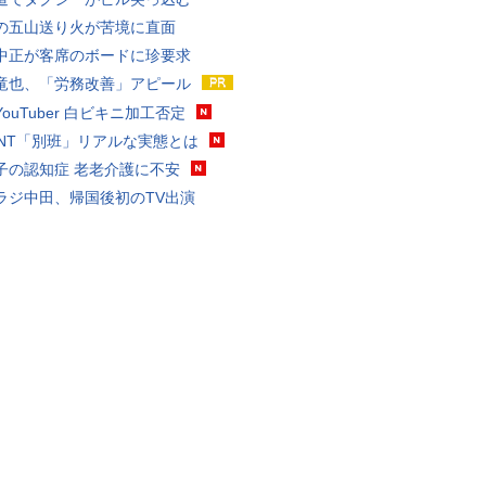
の五山送り火が苦境に直面
中正が客席のボードに珍要求
竜也、「労務改善」アピール
ouTuber 白ビキニ加工否定
VANT「別班」リアルな実態とは
子の認知症 老老介護に不安
ラジ中田、帰国後初のTV出演