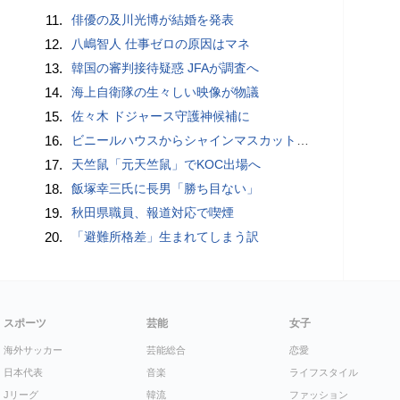
11.
俳優の及川光博が結婚を発表
12.
八嶋智人 仕事ゼロの原因はマネ
13.
韓国の審判接待疑惑 JFAが調査へ
14.
海上自衛隊の生々しい映像が物議
15.
佐々木 ドジャース守護神候補に
16.
ビニールハウスからシャインマスカット約200房を盗んだ疑い ネットで販売か 無職の男（42）逮捕 岡山県警
17.
天竺鼠「元天竺鼠」でKOC出場へ
18.
飯塚幸三氏に長男「勝ち目ない」
19.
秋田県職員、報道対応で喫煙
20.
「避難所格差」生まれてしまう訳
スポーツ
芸能
女子
海外サッカー
芸能総合
恋愛
日本代表
音楽
ライフスタイル
Jリーグ
韓流
ファッション