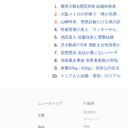
1.
重岡大毅&濱田崇裕 結婚W発表
2.
大阪メトロの列車で「煙が充満」
3.
山崎怜奈、突然妊娠だけ公表の訳
4.
性被害者の友人「ラッキーやん」
5.
池田直人 佐藤佳奈と電撃結婚
6.
児ポ動画770本 酒飲ませ性加害か
7.
容態悪化 会話が通じないパー子
8.
池袋暴走事故 加害者家族の苦悩
9.
体重62kg→82kgに 寺田心の生活
10.
ケニア人と結婚「差別」のリアル
ニューストップ
IT 経済
経済総合
主要
マーケット
Web
国内