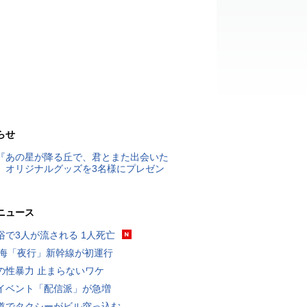
らせ
『あの星が降る丘で、君とまた出会いた
』オリジナルグッズを3名様にプレゼン
ニュース
浴で3人が流される 1人死亡
東海「夜行」新幹線が初運行
の性暴力 止まらないワケ
イベント「配信派」が急増
道でタクシーがビル突っ込む