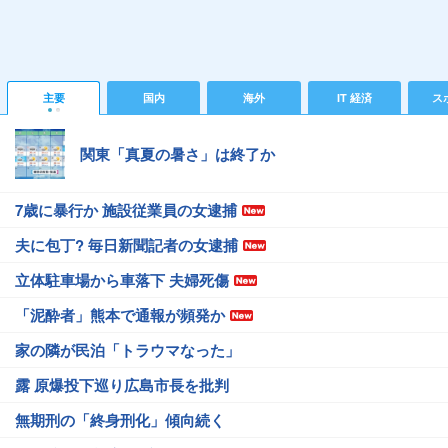
主要
国内
海外
IT 経済
ス
関東「真夏の暑さ」は終了か
7歳に暴行か 施設従業員の女逮捕
夫に包丁? 毎日新聞記者の女逮捕
立体駐車場から車落下 夫婦死傷
「泥酔者」熊本で通報が頻発か
家の隣が民泊「トラウマなった」
露 原爆投下巡り広島市長を批判
無期刑の「終身刑化」傾向続く