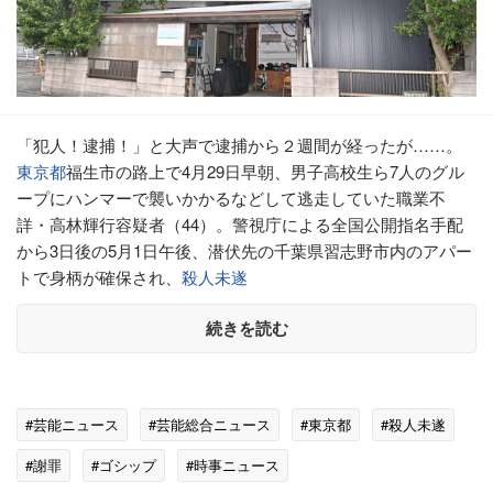
「犯人！逮捕！」と大声で逮捕から２週間が経ったが……。
東京都
福生市の路上で4月29日早朝、男子高校生ら7人のグル
ープにハンマーで襲いかかるなどして逃走していた職業不
詳・高林輝行容疑者（44）。警視庁による全国公開指名手配
から3日後の5月1日午後、潜伏先の千葉県習志野市内のアパー
トで身柄が確保され、
殺人未遂
続きを読む
#芸能ニュース
#芸能総合ニュース
#東京都
#殺人未遂
#謝罪
#ゴシップ
#時事ニュース