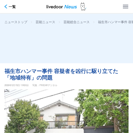
一覧
>
>
>
福生市ハンマー事件 
ニューストップ
芸能ニュース
芸能総合ニュース
福生市ハンマー事件 容疑者を凶行に駆り立てた
「地域特有」の問題
2026年5月15日 11時0分
写真：FRIDAYデジタル