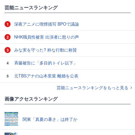
芸能ニュースランキング
深夜アニメに喫煙描写 BPOで議論
1
NHK職員性被害 出演者に怒りの声
2
みな実を守った? 粋な行動に称賛
3
斉藤被告に「多目的トイレ以下」
4
元TBSアナの山本里菜 離婚を公表
5
芸能ニュースランキングをもっと見る
画像アクセスランキング
関東「真夏の暑さ」は終了か