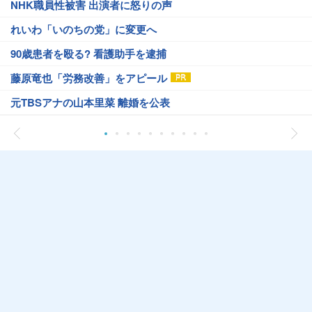
NHK職員性被害 出演者に怒りの声
れいわ「いのちの党」に変更へ
90歳患者を殴る? 看護助手を逮捕
藤原竜也「労務改善」をアピール
元TBSアナの山本里菜 離婚を公表