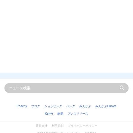
Peachy
ブログ
ショッピング
バンク
みんかぶ
みんかぶChoice
Kstyle
株探
プレスリリース
運営会社
利用規約
プライバシーポリシー