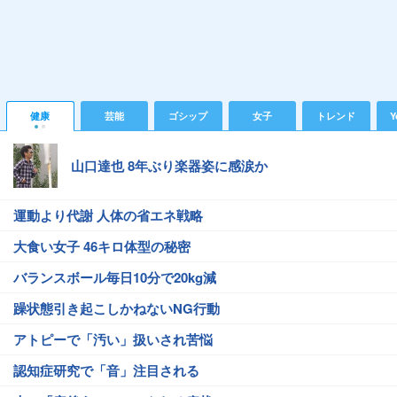
健康
芸能
ゴシップ
女子
トレンド
Y
山口達也 8年ぶり楽器姿に感涙か
運動より代謝 人体の省エネ戦略
大食い女子 46キロ体型の秘密
バランスボール毎日10分で20kg減
躁状態引き起こしかねないNG行動
アトピーで「汚い」扱いされ苦悩
認知症研究で「音」注目される