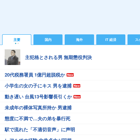
主要
国内
海外
IT 経済
ス
主犯格とされる男 無期懲役判決
20代税務署員 1億円超脱税か
小学生の女の子にキス 男を逮捕
動き遅い 台風13号影響長引くか
未成年の裸体写真所持か 男逮捕
態度に不満で…夫の弟を暴行死
駅で流れた「不適切音声」に声明