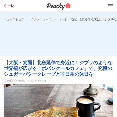
Peachy
一覧
>
>
【大阪・箕面】北急延伸で身近に！ジブリの
ニューストップ
グルメニュース
【大阪・箕面】北急延伸で身近に！ジブリのような
世界観が広がる「ポパンクールカフェ」で、究極の
シュガーバタークレープと非日常の休日を
2026年5月15日 18時0分
写真：ufu. [ウフ。]