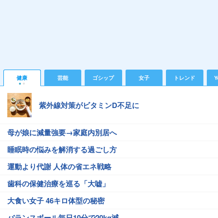
健康
芸能
ゴシップ
女子
トレンド
Y
紫外線対策がビタミンD不足に
母が娘に減量強要→家庭内別居へ
睡眠時の悩みを解消する過ごし方
運動より代謝 人体の省エネ戦略
歯科の保健治療を巡る「大嘘」
大食い女子 46キロ体型の秘密
バランスボール毎日10分で20kg減