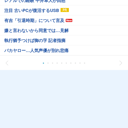
レアルでの経験 中井卓大が回想
注目 古いPCが復活するUSB
有吉「引退時期」について言及
嫌と言わないから同意では…見解
執行猶予つけば御の字 記者指摘
バカヤロー…人気声優が別れ悲痛