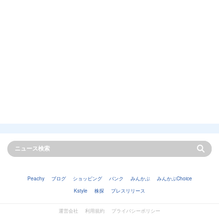
Peachy
ブログ
ショッピング
バンク
みんかぶ
みんかぶChoice
Kstyle
株探
プレスリリース
運営会社
利用規約
プライバシーポリシー