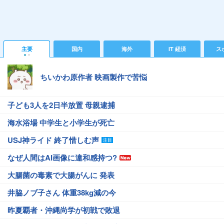
主要
国内
海外
IT 経済
ス
ちいかわ原作者 映画製作で苦悩
子ども3人を2日半放置 母親逮捕
海水浴場 中学生と小学生が死亡
USJ神ライド 終了惜しむ声
なぜ人間はAI画像に違和感持つ?
大腸菌の毒素で大腸がんに 発表
井脇ノブ子さん 体重38kg減の今
昨夏覇者・沖縄尚学が初戦で敗退