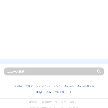
Peachy
ブログ
ショッピング
バンク
みんかぶ
みんかぶChoice
Kstyle
株探
プレスリリース
運営会社
利用規約
プライバシーポリシー