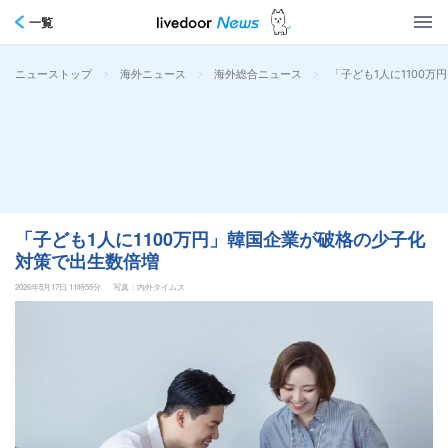
一覧
>
>
>
「子ども1人に1100
ニューストップ
海外ニュース
海外総合ニュース
「子ども1人に1100万円」韓国企業が破格の少子化
対策で出生数倍増
2026年5月17日 11時55分
写真：内外タイムス