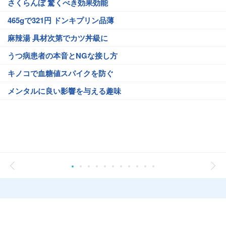
さくらんぼ 驚くべき効果効能
465gで321円 ドンキプリン品薄
麻辣湯 具材次第でカツ丼級に
うつ病患者の本音とNGな接し方
キノコで血糖値スパイクを防ぐ
メンタルに良い影響を与える趣味