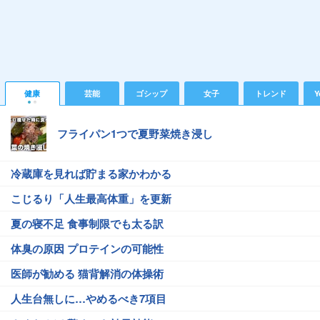
健康
芸能
ゴシップ
女子
トレンド
Y
フライパン1つで夏野菜焼き浸し
冷蔵庫を見れば貯まる家かわかる
こじるり「人生最高体重」を更新
夏の寝不足 食事制限でも太る訳
体臭の原因 プロテインの可能性
医師が勧める 猫背解消の体操術
人生台無しに…やめるべき7項目