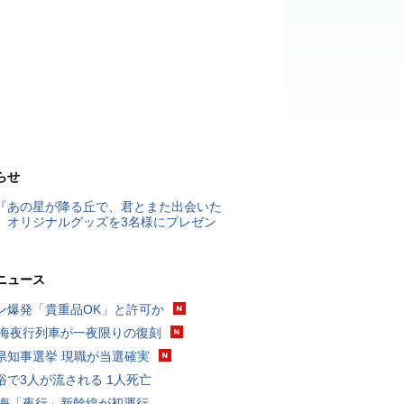
らせ
『あの星が降る丘で、君とまた出会いた
』オリジナルグッズを3名様にプレゼン
ニュース
ン爆発「貴重品OK」と許可か
東海夜行列車が一夜限りの復刻
県知事選挙 現職が当選確実
浴で3人が流される 1人死亡
東海「夜行」新幹線が初運行