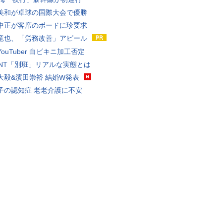
美和が卓球の国際大会で優勝
中正が客席のボードに珍要求
竜也、「労務改善」アピール
ouTuber 白ビキニ加工否定
VANT「別班」リアルな実態とは
大毅&濱田崇裕 結婚W発表
子の認知症 老老介護に不安