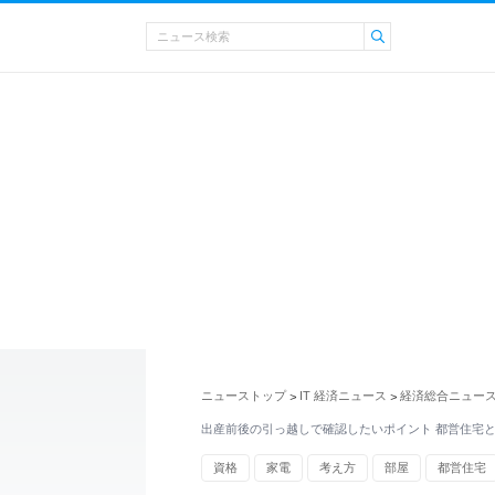
ニューストップ
IT 経済ニュース
経済総合ニュー
>
>
出産前後の引っ越しで確認したいポイント 都営住宅と
資格
家電
考え方
部屋
都営住宅
家賃
おむつ