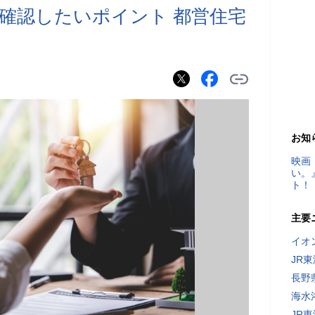
確認したいポイント 都営住宅
お知
映画
い。
ト！
主要
イオ
JR
長野
海水
JR