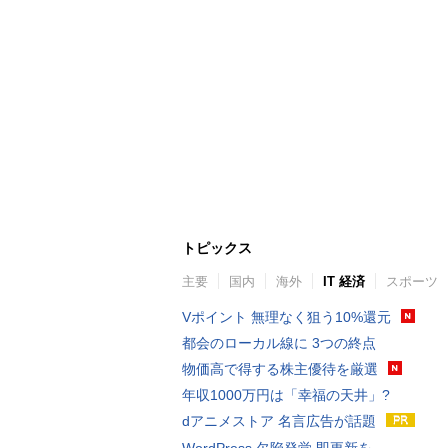
トピックス
主要
国内
海外
IT 経済
スポーツ
Vポイント 無理なく狙う10%還元
都会のローカル線に 3つの終点
物価高で得する株主優待を厳選
年収1000万円は「幸福の天井」?
dアニメストア 名言広告が話題
WordPress 欠陥発覚 即更新を