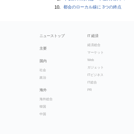
10.
都会のローカル線に 3つの終点
ニューストップ
IT 経済
経済総合
主要
マーケット
Web
国内
ガジェット
社会
ITビジネス
政治
IT総合
海外
PR
海外総合
韓国
中国