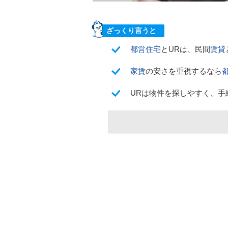
ざっくり言うと
都営住宅
とURは、民間
賃貸
家賃
の安さを重視するなら
URは物件を探しやすく、手