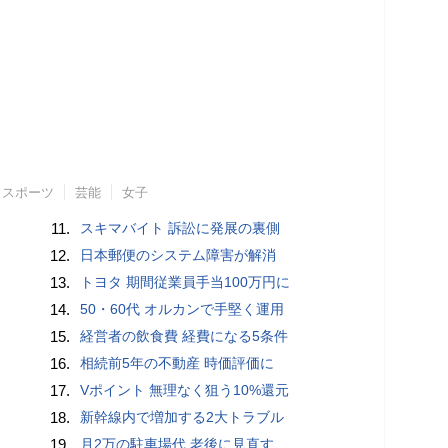
スポーツ
芸能
女子
11.
スキマバイト 訴訟に発展の裏側
12.
日本郵便のシステム障害が解消
13.
トヨタ 期間従業員手当100万円に
14.
50・60代 オルカンで手堅く運用
15.
経営者の飲食費 経費になる5条件
16.
相続前5年の不動産 時価評価に
17.
Vポイント 無理なく狙う10%還元
18.
新幹線内で増加する2大トラブル
19.
月2万の駐車場代 老後に見直す