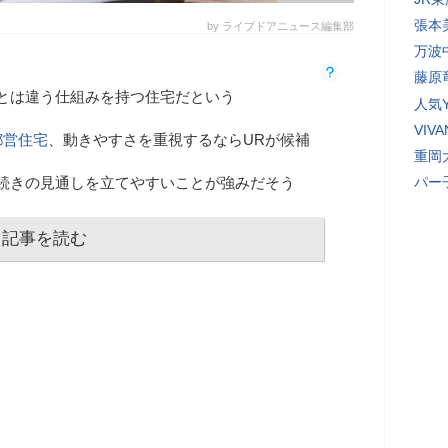
張本
by ライブドアニュース編集部
万波
藤原
とは違う仕組みを持つ住宅だという
人気Y
VI
都営住宅
、動きやすさを重視するならURが候補
重岡
続きの見通しを立てやすいことが強みだそう
パー
記事を読む