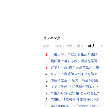
ランキング
総合
国内
政治
海外
経済
IT
1.
「東大卒」で就活を舐めた末路
2.
物価高で得する株主優待を厳選
3.
容姿と寿命 28年追跡で見えた差
4.
キノコで血糖値スパイクを防ぐ
5.
修繕積立金 不足で一時金が発生
6.
プチプラ粉で 40代肌が明るく？
7.
早慶から就職先1位 どんな会社?
8.
FIREの45歳男性 仕事復帰した訳
9.
年収1000万円は「幸福の天井」?