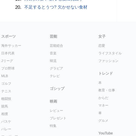
20.
不足するとうつ? 欠かせない食材
スポーツ
芸能
女子
海外サッカー
芸能総合
恋愛
日本代表
音楽
ライフスタイル
Jリーグ
韓流
ファッション
プロ野球
グラビア
トレンド
MLB
テレビ
本
ゴルフ
ゴシップ
教育・仕事
テニス
からだ
格闘技
映画
マネー
競馬
レビュー
車
相撲
プレゼント
グルメ
バスケ
特集
バレー
YouTube