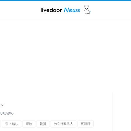
ス
>
URの違い
引っ越し
家族
賃貸
独立行政法人
更新料