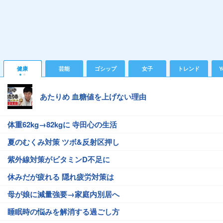
健康
芸能
ゴシップ
女子
トレンド
Y
あたりめ 血糖値を上げない理由
体重62kg→82kgに 寺田心の生活
夏のむくみ対策 ツボ&反射区押し
紫外線対策がビタミンD不足に
休みだが疲れる 隠れ疲労対策は
母が娘に減量強要→家庭内別居へ
睡眠時の悩みを解消する過ごし方