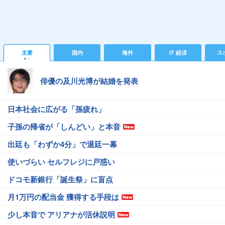
主要
国内
海外
IT 経済
ス
俳優の及川光博が結婚を発表
日本社会に広がる「孫疲れ」
子孫の帰省が「しんどい」と本音
出廷も「わずか4分」で退廷一幕
使いづらい セルフレジに戸惑い
ドコモ新銀行「誕生祭」に盲点
月1万円の配当金 獲得する手段は
少し本音で アリアナが活休説明