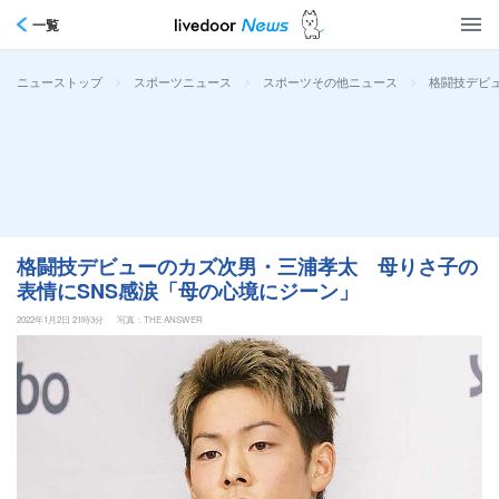
一覧
>
>
>
格闘技デビ
ニューストップ
スポーツニュース
スポーツその他ニュース
格闘技デビューのカズ次男・三浦孝太 母りさ子の
表情にSNS感涙「母の心境にジーン」
2022年1月2日 21時3分
写真：THE ANSWER