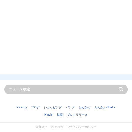
Peachy
ブログ
ショッピング
バンク
みんかぶ
みんかぶChoice
Kstyle
株探
プレスリリース
運営会社
利用規約
プライバシーポリシー