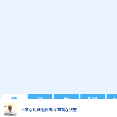
主要
国内
海外
IT 経済
ス
正常な組織を誤摘出 重篤な状態