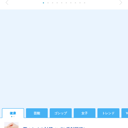
健康
芸能
ゴシップ
女子
トレンド
Y