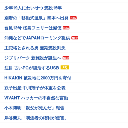
少年19人にわいせつ 懲役15年
別府の「移動式温泉」熊本へ出発
台風13号 桜島フェリーは減便
沖縄などでJAPANローミング提供
主犯格とされる男 無期懲役判決
ジブリパーク 新施設が誕生へ
注目 古いPCが復活するUSB
HIKAKIN 被災地に2000万円を寄付
双子出産 中川翔子が体重を公表
VIVANT ハッカーの不自然な言動
小木博明「親父が死んだ」報告
岸谷蘭丸「喫煙者の権利が侵害」