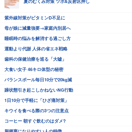
夏のむくみ対策 ツボ&反射区押し
紫外線対策がビタミンD不足に
母が娘に減量強要→家庭内別居へ
睡眠時の悩みを解消する過ごし方
運動より代謝 人体の省エネ戦略
歯科の保健治療を巡る「大嘘」
大食い女子 46キロ体型の秘密
バランスボール毎日10分で20kg減
躁状態引き起こしかねないNG行動
1日10分で手軽に「ひざ痛対策」
キウイを食べる際の3つの注意点
コーヒー 朝すぐ飲むのはダメ?
脳梗塞になりやすい人の特徴