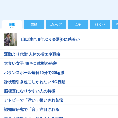
健康
芸能
ゴシップ
女子
トレンド
Y
山口達也 8年ぶり楽器姿に感涙か
運動より代謝 人体の省エネ戦略
大食い女子 46キロ体型の秘密
バランスボール毎日10分で20kg減
躁状態引き起こしかねないNG行動
脳梗塞になりやすい人の特徴
アトピーで「汚い」扱いされ苦悩
認知症研究で「音」注目される