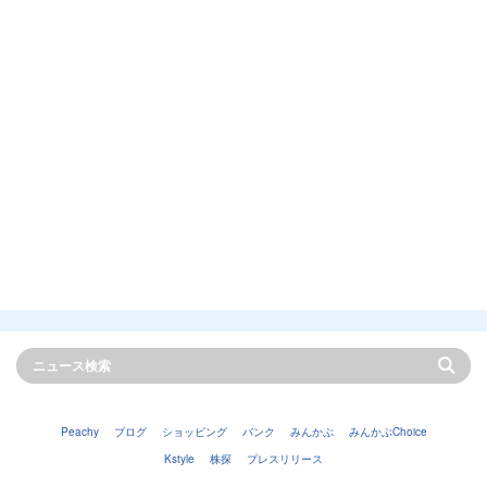
Peachy
ブログ
ショッピング
バンク
みんかぶ
みんかぶChoice
Kstyle
株探
プレスリリース