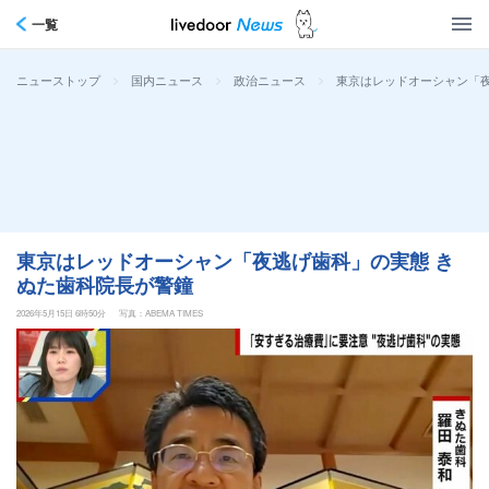
一覧
>
>
>
東京はレッドオーシャン「夜
ニューストップ
国内ニュース
政治ニュース
東京はレッドオーシャン「夜逃げ歯科」の実態 き
ぬた歯科院長が警鐘
2026年5月15日 6時50分
写真：ABEMA TIMES