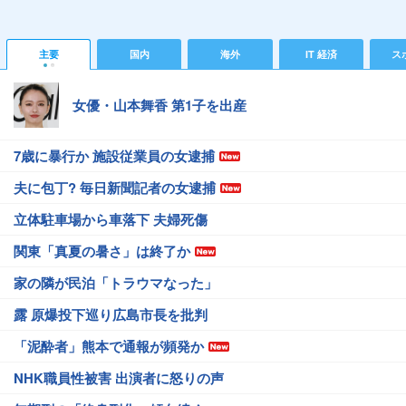
主要
国内
海外
IT 経済
ス
女優・山本舞香 第1子を出産
7歳に暴行か 施設従業員の女逮捕
夫に包丁? 毎日新聞記者の女逮捕
立体駐車場から車落下 夫婦死傷
関東「真夏の暑さ」は終了か
家の隣が民泊「トラウマなった」
露 原爆投下巡り広島市長を批判
「泥酔者」熊本で通報が頻発か
NHK職員性被害 出演者に怒りの声