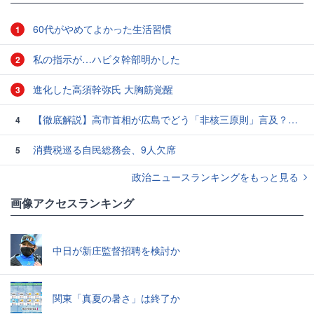
60代がやめてよかった生活習慣
1
私の指示が…ハビタ幹部明かした
2
進化した高須幹弥氏 大胸筋覚醒
3
【徹底解説】高市首相が広島でどう「非核三原則」言及？現状にとどめ将来は明言せず 著書では「邪魔になる」と主張
4
消費税巡る自民総務会、9人欠席
5
政治ニュースランキングをもっと見る
画像アクセスランキング
中日が新庄監督招聘を検討か
関東「真夏の暑さ」は終了か