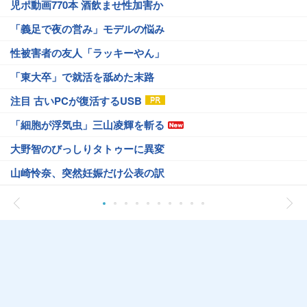
児ポ動画770本 酒飲ませ性加害か
「義足で夜の営み」モデルの悩み
性被害者の友人「ラッキーやん」
「東大卒」で就活を舐めた末路
注目 古いPCが復活するUSB
「細胞が浮気虫」三山凌輝を斬る
大野智のびっしりタトゥーに異変
山崎怜奈、突然妊娠だけ公表の訳