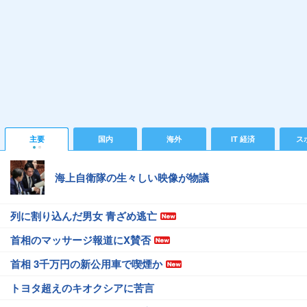
主要
国内
海外
IT 経済
ス
海上自衛隊の生々しい映像が物議
列に割り込んだ男女 青ざめ逃亡
首相のマッサージ報道にX賛否
首相 3千万円の新公用車で喫煙か
トヨタ超えのキオクシアに苦言