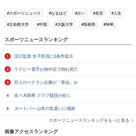
#スポーツニュース
#なるほど
#占い
#名言
#人生
#立命館大学
#中国
#大阪大学
#島根県
#NHK
スポーツニュースランキング
須江監督 女子部員に3条件提示
1
ラグビー選手が熱中症で倒れ死亡
2
巨人のベテラン左腕が「密会」か
3
佐々木朗希 グラブ疑惑が続く
4
ヌートバー 山本の気遣いに感謝
5
スポーツニュースランキングをもっと見る
画像アクセスランキング