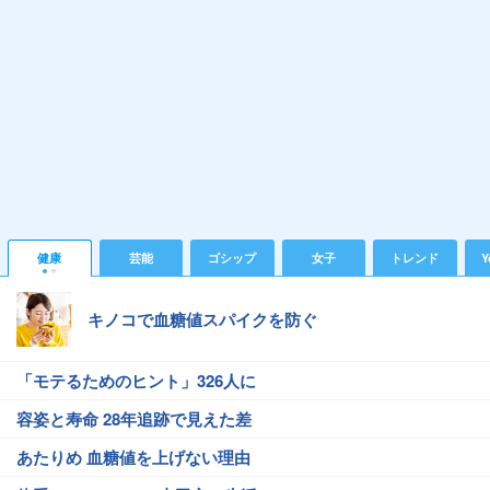
健康
芸能
ゴシップ
女子
トレンド
Y
キノコで血糖値スパイクを防ぐ
「モテるためのヒント」326人に
容姿と寿命 28年追跡で見えた差
あたりめ 血糖値を上げない理由