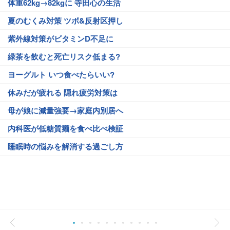
体重62kg→82kgに 寺田心の生活
夏のむくみ対策 ツボ&反射区押し
紫外線対策がビタミンD不足に
緑茶を飲むと死亡リスク低まる?
ヨーグルト いつ食べたらいい?
休みだが疲れる 隠れ疲労対策は
母が娘に減量強要→家庭内別居へ
内科医が低糖質麺を食べ比べ検証
睡眠時の悩みを解消する過ごし方