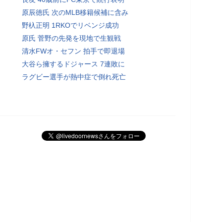
原辰徳氏 次のMLB移籍候補に含み
野杁正明 1RKOでリベンジ成功
原氏 菅野の先発を現地で生観戦
清水FWオ・セフン 拍手で即退場
大谷ら擁するドジャース 7連敗に
ラグビー選手が熱中症で倒れ死亡