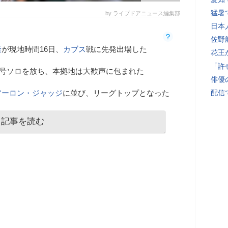
猛暑
by ライブドアニュース編集部
日本
佐野
隆
が現地時間16日、
カブス
戦に先発出場した
花王
「許
16号ソロを放ち、本拠地は大歓声に包まれた
俳優
アーロン・ジャッジ
に並び、リーグトップとなった
配信
記事を読む