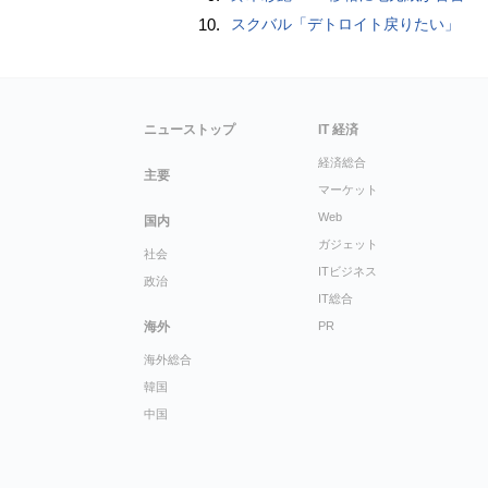
10.
スクバル「デトロイト戻りたい」
ニューストップ
IT 経済
経済総合
主要
マーケット
Web
国内
ガジェット
社会
ITビジネス
政治
IT総合
海外
PR
海外総合
韓国
中国