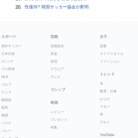
20.
性接待? 韓国サッカー協会が釈明
スポーツ
芸能
女子
海外サッカー
芸能総合
恋愛
日本代表
音楽
ライフスタイル
Jリーグ
韓流
ファッション
プロ野球
グラビア
トレンド
MLB
テレビ
本
ゴルフ
ゴシップ
教育・仕事
テニス
からだ
格闘技
映画
マネー
競馬
レビュー
車
相撲
プレゼント
グルメ
バスケ
特集
バレー
YouTube