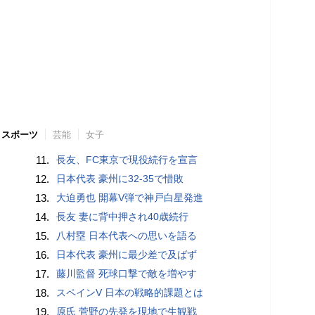
スポーツ
芸能
女子
11.
長友、FC東京で現役続行を宣言
12.
日本代表 豪州に32-35で惜敗
13.
大迫勇也 開幕V弾で神戸白星発進
14.
長友 妻に背中押され40歳続行
15.
八村塁 日本代表への思いを語る
16.
日本代表 豪州に最少差で及ばず
17.
藤川監督 死球口撃で敵を増やす
18.
スペインV 日本の戦略的課題とは
19.
原氏 菅野の先発を現地で生観戦