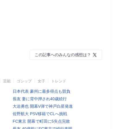
この記事へのみんなの感想は？
芸能
ゴシップ
女子
トレンド
日本代表 豪州に最多得点も競負
長友 妻に背中押され40歳続行
大迫勇也 開幕V弾で神戸白星発進
佐野航大 PSV移籍でCLへ挑戦
FC東京 開幕で町田に5失点完敗
長友 40歳前にFC東京で続行表明