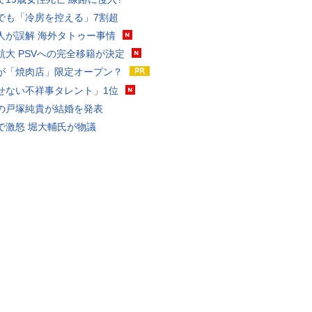
でも「冷房を控える」7割超
人が誤解 海外タトゥー事情
航大 PSVへの完全移籍が決定
が「焼肉店」限定オープン？
せない不祥事タレント」1位
の戸塚純貴が結婚を発表
で激怒 堀大輔氏が物議