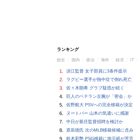
ランキング
総合
国内
政治
海外
経済
IT
1.
須江監督 女子部員に3条件提示
2.
ラグビー選手が熱中症で倒れ死亡
3.
佐々木朗希 グラブ疑惑が続く
4.
巨人のベテラン左腕が「密会」か
5.
佐野航大 PSVへの完全移籍が決定
6.
ヌートバー 山本の気遣いに感謝
7.
中日が新庄監督招聘を検討か
8.
原辰徳氏 次のMLB移籍候補に含み
9.
鈴木彩艶 PSG移籍に地元紙が苦言