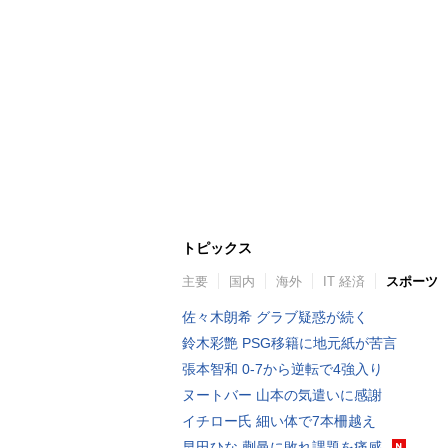
トピックス
主要
国内
海外
IT 経済
スポーツ
佐々木朗希 グラブ疑惑が続く
鈴木彩艶 PSG移籍に地元紙が苦言
張本智和 0-7から逆転で4強入り
ヌートバー 山本の気遣いに感謝
イチロー氏 細い体で7本柵越え
早田ひな 蒯曼に敗れ課題を痛感