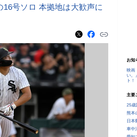
16号ソロ 本拠地は大歓声に
お知
映画
い。
ト！
主要
25
熊本
日本
車中
愛知