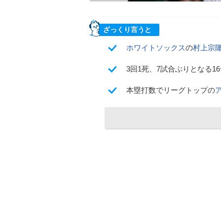
ざっくり言うと
ホワイトソックス
の
村上宗
3回1死、7試合ぶりとなる
本塁打数でリーグトップの