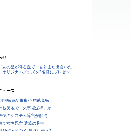
らせ
『あの星が降る丘で、君とまた出会いた
』オリジナルグッズを3名様にプレゼン
ニュース
歳国税職員が脱税か 懲戒免職
の被災地で「火事場泥棒」か
郵便のシステム障害が解消
泊で女性死亡 遺族の胸中
で19歳女性死亡 線路に侵入?