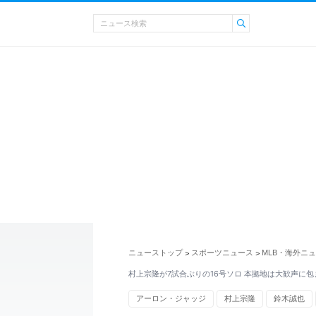
ニューストップ
スポーツニュース
MLB・海外ニ
>
>
村上宗隆が7試合ぶりの16号ソロ 本拠地は大歓声に包
アーロン・ジャッジ
村上宗隆
鈴木誠也
侍ジャパン