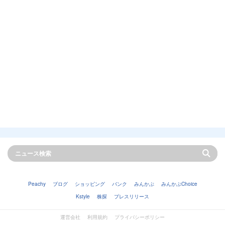
Peachy
ブログ
ショッピング
バンク
みんかぶ
みんかぶChoice
Kstyle
株探
プレスリリース
運営会社
利用規約
プライバシーポリシー