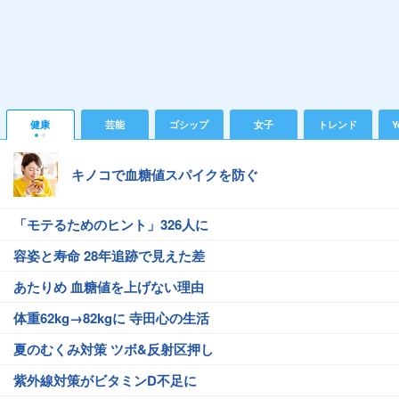
健康
芸能
ゴシップ
女子
トレンド
Y
キノコで血糖値スパイクを防ぐ
「モテるためのヒント」326人に
容姿と寿命 28年追跡で見えた差
あたりめ 血糖値を上げない理由
体重62kg→82kgに 寺田心の生活
夏のむくみ対策 ツボ&反射区押し
紫外線対策がビタミンD不足に