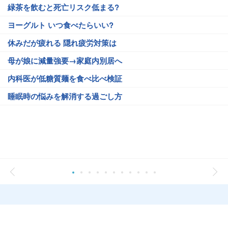
緑茶を飲むと死亡リスク低まる?
ヨーグルト いつ食べたらいい?
休みだが疲れる 隠れ疲労対策は
母が娘に減量強要→家庭内別居へ
内科医が低糖質麺を食べ比べ検証
睡眠時の悩みを解消する過ごし方