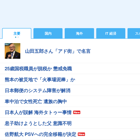
主要
国内
海外
IT 経済
ス
山田五郎さん「アド街」で名言
25歳国税職員が脱税か 懲戒免職
熊本の被災地で「火事場泥棒」か
日本郵便のシステム障害が解消
車中泊で女性死亡 遺族の胸中
日本人が誤解 海外タトゥー事情
息子助けようとした父 意識不明
佐野航大 PSVへの完全移籍が決定