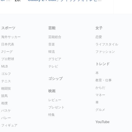
スポーツ
芸能
女子
海外サッカー
芸能総合
恋愛
日本代表
音楽
ライフスタイル
Jリーグ
韓流
ファッション
プロ野球
グラビア
トレンド
MLB
テレビ
本
ゴルフ
ゴシップ
教育・仕事
テニス
からだ
格闘技
映画
マネー
競馬
レビュー
車
相撲
プレゼント
グルメ
バスケ
特集
バレー
YouTube
フィギュア