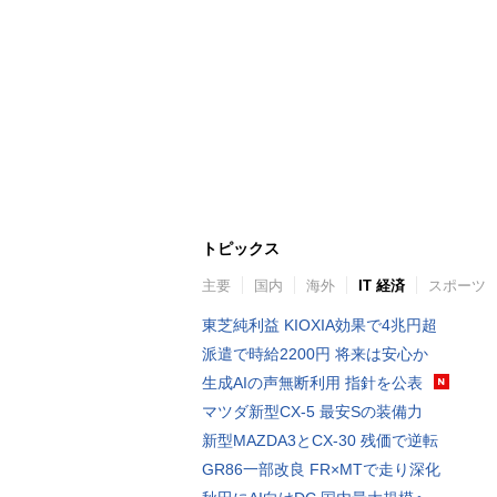
トピックス
主要
国内
海外
IT 経済
スポーツ
東芝純利益 KIOXIA効果で4兆円超
派遣で時給2200円 将来は安心か
生成AIの声無断利用 指針を公表
マツダ新型CX-5 最安Sの装備力
新型MAZDA3とCX-30 残価で逆転
GR86一部改良 FR×MTで走り深化