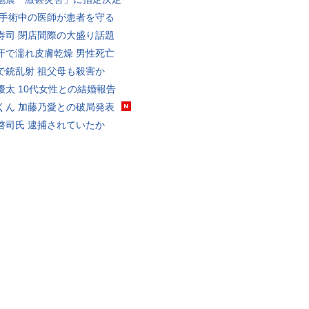
 手術中の医師が患者を守る
寿司 閉店間際の大盛り話題
汗で濡れ皮膚乾燥 男性死亡
で銃乱射 祖父母も殺害か
優太 10代女性との結婚報告
くん 加藤乃愛との破局発表
啓司氏 逮捕されていたか