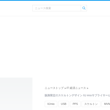
ニューストップ
IT 経済ニュース
>
>
販路限定のスケルトンデザイン IIJ mioサプライサー
IIJmio
USB
PPS
スケルトン
MV