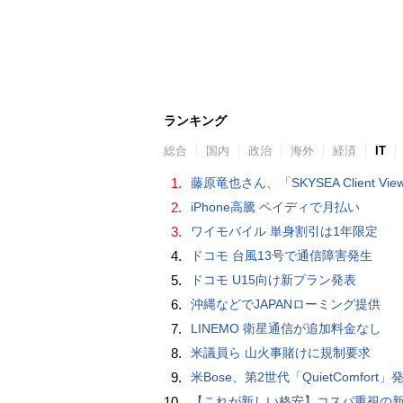
ランキング
総合
国内
政治
海外
経済
IT
1.
藤原竜也さん、「SKYSEA Client View」新CMで「AI労務改善」をアピール 働き方をAIが分析したら「すぐに休んで」と
2.
iPhone高騰 ペイディで月払い
3.
ワイモバイル 単身割引は1年限定
4.
ドコモ 台風13号で通信障害発生
5.
ドコモ U15向け新プラン発表
6.
沖縄などでJAPANローミング提供
7.
LINEMO 衛星通信が追加料金なし
8.
米議員ら 山火事賭けに規制要求
9.
米Bose、第2世代「QuietComfort」発表 ノイキャン強化、メガネ着用時の低下
10.
【これが新しい格安】コスパ重視の新CPUを搭載した「 Beelink EQi Wildcat Lake Core 3 304」をレビューします。なんと10G LANも