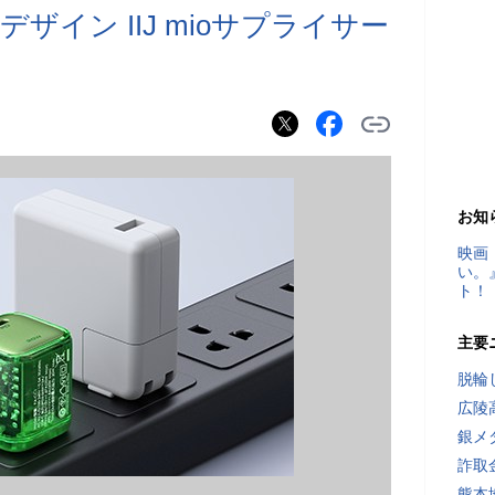
イン IIJ mioサプライサー
お知
映画
い。
ト！
主要
脱輪
広陵
銀メ
詐取
熊本