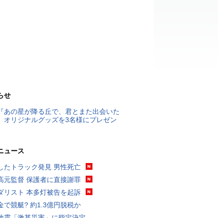
らせ
『あの星が降る丘で、君とまた出会いた
』オリジナルグッズを3名様にプレゼン
ニュース
したトラック発見 男性死亡
高元監督 保護者に直接謝罪
ダリスト 本多灯被告を起訴
金で競艇? 約1.3億円脱税か
地震「激甚災害」に指定決定