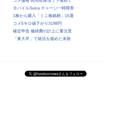
コメ価格 民間在庫増で下落続く
モバイルSuica チャージ一時障害
1株から購入「ミニ株銘柄」15選
コメ5キロ値下がり3198円
確定申告 修繕費の計上に要注意
「東大卒」で就活を舐めた末路