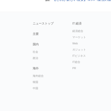
ニューストップ
IT 経済
経済総合
主要
マーケット
Web
国内
ガジェット
社会
ITビジネス
政治
IT総合
海外
PR
海外総合
韓国
中国