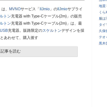
地震
）は、
MVNO
サービス「
IIJmio
」の
IIJmio
サプライ
くら
ルトン
充電器 with Type-Cケーブル(2m)」の販売
服は
ルトン
充電器 with Type-Cケーブル(2m)」は、最
タイ
USB
充電器。販路限定の
スケルトン
デザインを採
久保
テオ
ブルとあわせて、購入後す
黒木
記事を読む