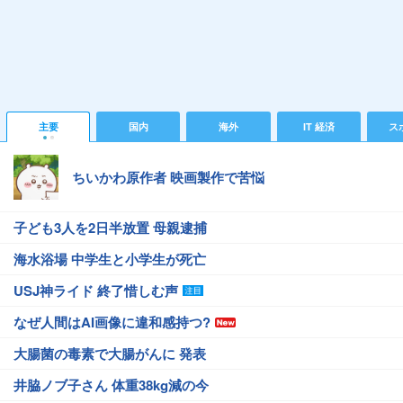
主要
国内
海外
IT 経済
ス
ちいかわ原作者 映画製作で苦悩
子ども3人を2日半放置 母親逮捕
海水浴場 中学生と小学生が死亡
USJ神ライド 終了惜しむ声
なぜ人間はAI画像に違和感持つ?
大腸菌の毒素で大腸がんに 発表
井脇ノブ子さん 体重38kg減の今