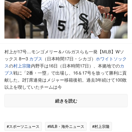
村上が17号…モンゴメリー＆バルガスらも一発【MLB】Wソ
ックス 8ー3
カブス
（日本時間17日・シカゴ）
ホワイトソック
ス
の
村上宗隆
内野手は16日（日本時間17日）、本拠地での
カ
ブス
戦に「2番・一塁」で出場し、16＆17号を放って勝利に貢
献した。2打席連発はメジャー移籍後初。過去3年続けて100敗
以上を喫していたチームは今
続きを読む
#スポーツニュース
#MLB・海外ニュース
#村上宗隆