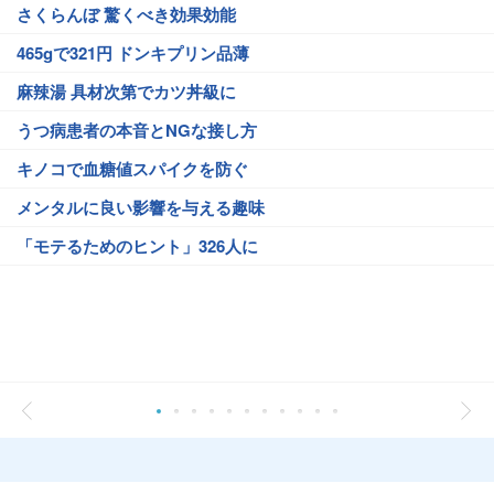
さくらんぼ 驚くべき効果効能
465gで321円 ドンキプリン品薄
麻辣湯 具材次第でカツ丼級に
うつ病患者の本音とNGな接し方
キノコで血糖値スパイクを防ぐ
メンタルに良い影響を与える趣味
「モテるためのヒント」326人に