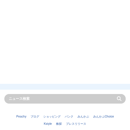
Peachy
ブログ
ショッピング
バンク
みんかぶ
みんかぶChoice
Kstyle
株探
プレスリリース