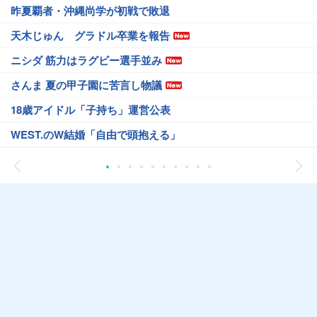
昨夏覇者・沖縄尚学が初戦で敗退
天木じゅん グラドル卒業を報告
ニシダ 筋力はラグビー選手並み
さんま 夏の甲子園に苦言し物議
18歳アイドル「子持ち」運営公表
WEST.のW結婚「自由で頭抱える」