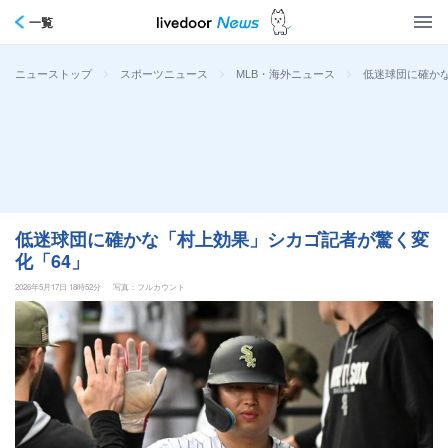
一覧
>
>
>
低迷球団に確か
ニューストップ
スポーツニュース
MLB・海外ニュース
低迷球団に確かな「村上効果」シカゴ記者が驚く変
化「64」
2026年5月17日 18時52分
写真：フルカウント