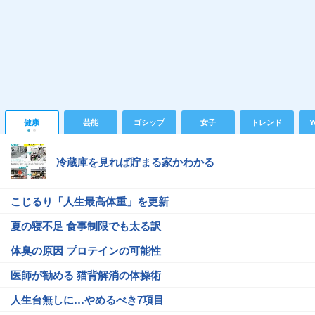
健康
芸能
ゴシップ
女子
トレンド
Y
冷蔵庫を見れば貯まる家かわかる
こじるり「人生最高体重」を更新
夏の寝不足 食事制限でも太る訳
体臭の原因 プロテインの可能性
医師が勧める 猫背解消の体操術
人生台無しに…やめるべき7項目