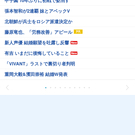
甲子園 10年ぶりに初戦で姿消す
張本智和が2連覇 妹とアベックV
北朝鮮が兵士をロシア派遣決定か
藤原竜也、「労務改善」アピール
新人声優 結婚願望を吐露し反響
有吉 いまだに後悔していること
「VIVANT」ラストで裏切り者判明
重岡大毅&濱田崇裕 結婚W発表