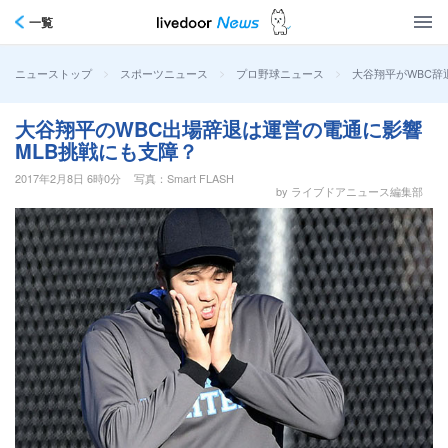
一覧
>
>
>
大谷翔平がWBC辞
ニューストップ
スポーツニュース
プロ野球ニュース
大谷翔平のWBC出場辞退は運営の電通に影響
MLB挑戦にも支障？
2017年2月8日 6時0分
写真：Smart FLASH
by ライブドアニュース編集部