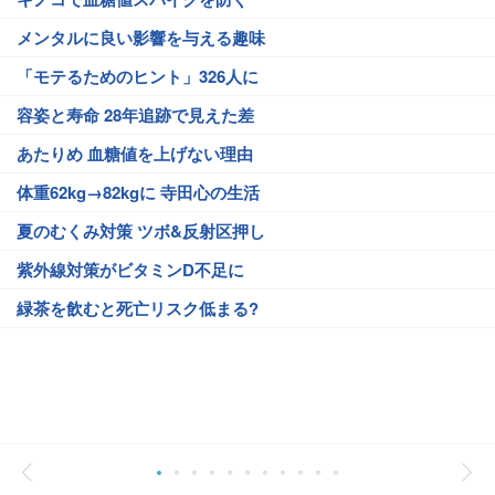
メンタルに良い影響を与える趣味
「モテるためのヒント」326人に
容姿と寿命 28年追跡で見えた差
あたりめ 血糖値を上げない理由
体重62kg→82kgに 寺田心の生活
夏のむくみ対策 ツボ&反射区押し
紫外線対策がビタミンD不足に
緑茶を飲むと死亡リスク低まる?