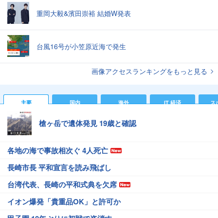
重岡大毅&濱田崇裕 結婚W発表
台風16号が小笠原近海で発生
画像アクセスランキングをもっと見る
主要
国内
海外
IT 経済
ス
槍ヶ岳で遺体発見 19歳と確認
各地の海で事故相次ぐ 4人死亡
長崎市長 平和宣言を読み飛ばし
台湾代表、長崎の平和式典を欠席
イオン爆発「貴重品OK」と許可か