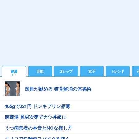
健康
芸能
ゴシップ
女子
トレンド
Y
医師が勧める 猫背解消の体操術
465gで321円 ドンキプリン品薄
麻辣湯 具材次第でカツ丼級に
うつ病患者の本音とNGな接し方
キノコで血糖値スパイクを防ぐ