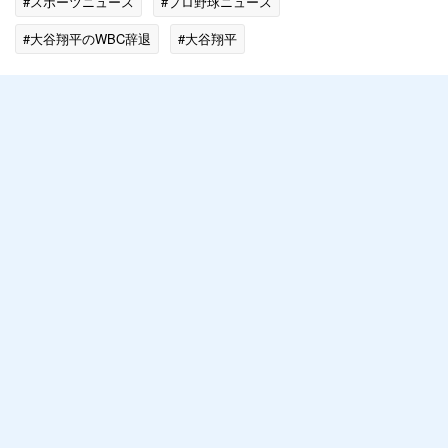
#スポーツニュース
#プロ野球ニュース
#大谷翔平のWBC辞退
#大谷翔平
#北海道日本ハムファイターズ
#侍ジャパン