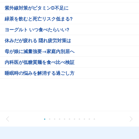
紫外線対策がビタミンD不足に
緑茶を飲むと死亡リスク低まる?
ヨーグルト いつ食べたらいい?
休みだが疲れる 隠れ疲労対策は
母が娘に減量強要→家庭内別居へ
内科医が低糖質麺を食べ比べ検証
睡眠時の悩みを解消する過ごし方