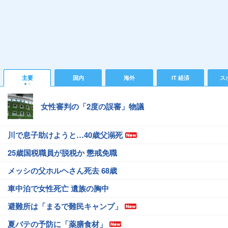
主要
国内
海外
IT 経済
ス
女性審判の「2度の誤審」物議
川で息子助けようと…40歳父溺死
25歳国税職員が脱税か 懲戒免職
メッシの父ホルヘさん死去 68歳
車中泊で女性死亡 遺族の胸中
避難所は「まるで難民キャンプ」
夏バテの予防に「薬膳食材」