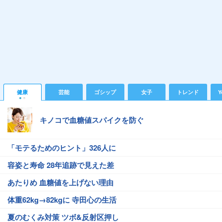
健康
芸能
ゴシップ
女子
トレンド
Y
キノコで血糖値スパイクを防ぐ
「モテるためのヒント」326人に
容姿と寿命 28年追跡で見えた差
あたりめ 血糖値を上げない理由
体重62kg→82kgに 寺田心の生活
夏のむくみ対策 ツボ&反射区押し