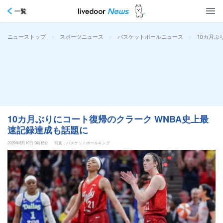
一覧
>
>
>
10カ月ぶ
ニューストップ
スポーツニュース
バスケットボールニュース
10カ月ぶりにコート復帰のクラーク WNBA史上最
速記録達成も話題に
2026年5月10日 9時15分
写真：バスケットボールキング