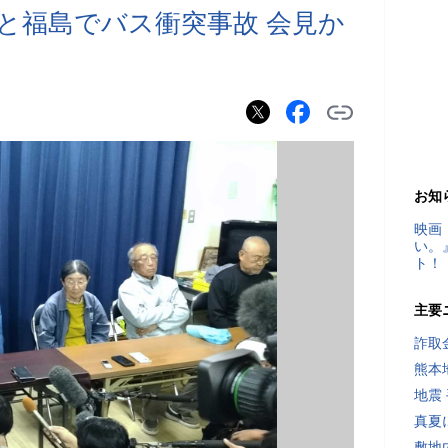
と福島でバス衝突事故 会見か
お知
映画
い。
ト！
主要
詐取
熊本
地震
真夏
敷地