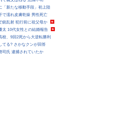
に「新たな移動手段」初上陸
汗で濡れ皮膚乾燥 男性死亡
で銃乱射 犯行前に祖父母か
優太 10代女性との結婚報告
高校、9回2死から大逆転勝利
してる? さかなクンが回答
啓司氏 逮捕されていたか