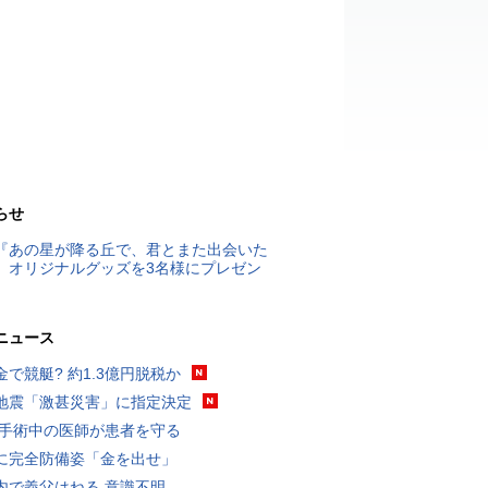
らせ
『あの星が降る丘で、君とまた出会いた
』オリジナルグッズを3名様にプレゼン
ニュース
金で競艇? 約1.3億円脱税か
地震「激甚災害」に指定決定
 手術中の医師が患者を守る
に完全防備姿「金を出せ」
内で義父はねる 意識不明