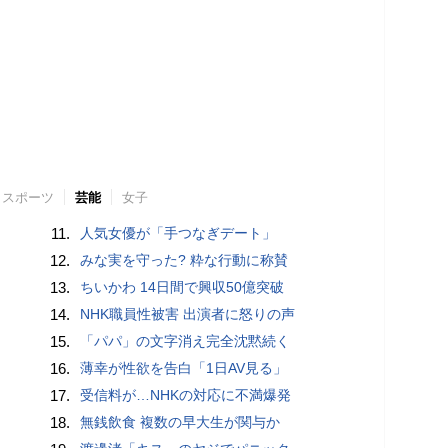
スポーツ
芸能
女子
11.
人気女優が「手つなぎデート」
12.
みな実を守った? 粋な行動に称賛
13.
ちいかわ 14日間で興収50億突破
14.
NHK職員性被害 出演者に怒りの声
15.
「パパ」の文字消え完全沈黙続く
16.
薄幸が性欲を告白「1日AV見る」
17.
受信料が…NHKの対応に不満爆発
18.
無銭飲食 複数の早大生が関与か