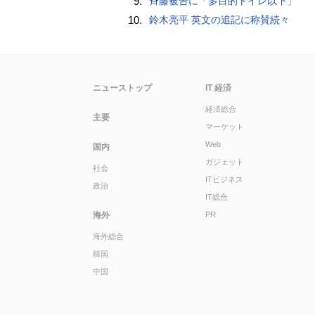
9.
斉藤被告に「多目的トイレ以下」
10.
鈴木亮平 英文の追記に称賛続々
ニューストップ
IT 経済
経済総合
主要
マーケット
Web
国内
ガジェット
社会
ITビジネス
政治
IT総合
海外
PR
海外総合
韓国
中国