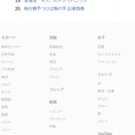
19.
渡邊渚「キス」のヤジでパニック
20.
執行猶予つけば御の字 記者指摘
スポーツ
芸能
女子
海外サッカー
芸能総合
恋愛
日本代表
音楽
ライフスタイル
Jリーグ
韓流
ファッション
プロ野球
グラビア
トレンド
MLB
テレビ
本
ゴルフ
ゴシップ
教育・仕事
テニス
からだ
格闘技
映画
マネー
競馬
レビュー
車
相撲
プレゼント
グルメ
バスケ
特集
バレー
YouTube