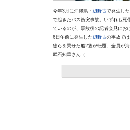
今年3月に沖縄県・
辺野古
で発生した
で起きたバス衝突事故。いずれも死
ているのが、事故後の記者会見におけ
6日午前に発生した
辺野古
の事故では
徒らを乗せた船2隻が転覆。全員が
武石知華さん（