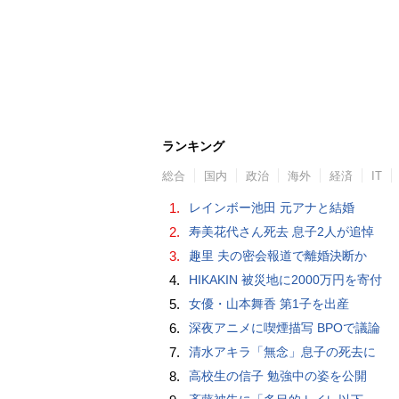
ランキング
総合
国内
政治
海外
経済
IT
1.
レインボー池田 元アナと結婚
2.
寿美花代さん死去 息子2人が追悼
3.
趣里 夫の密会報道で離婚決断か
4.
HIKAKIN 被災地に2000万円を寄付
5.
女優・山本舞香 第1子を出産
6.
深夜アニメに喫煙描写 BPOで議論
7.
清水アキラ「無念」息子の死去に
8.
高校生の信子 勉強中の姿を公開