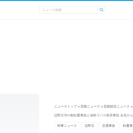
ニューストップ
芸能ニュース
芸能総合ニュース
>
>
>
辺野古沖の船転覆事故と福島でバス衝突事故 会見か
時事ニュース
辺野古
交通事故
転覆事