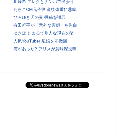
川崎希 アレクとナンパで出会う
たらこCM元子役 産後体重に悲鳴
ひろゆき氏の妻 投稿を謝罪
有田哲平が「意外な素顔」を告白
ゆきぽよ まるで別人な現在の姿
人気YouTuber 離婚を即撤回
何があった? アリスが意味深投稿