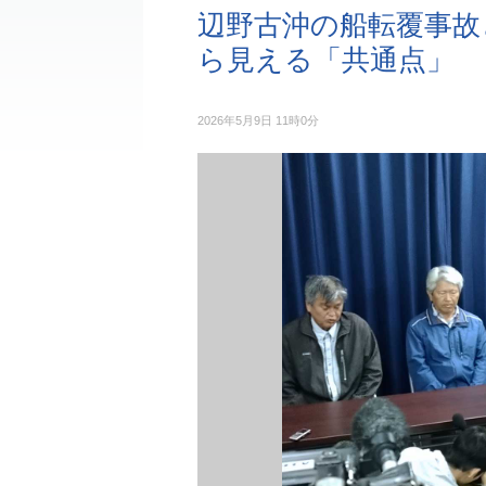
辺野古沖の船転覆事故
ら見える「共通点」
2026年5月9日 11時0分