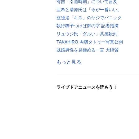
有吉「引退時期」について言及
亜希と清原氏は「今が一番いい」
渡邊渚「キス」のヤジでパニック
執行猶予つけば御の字 記者指摘
リュウジ氏「ダルい」共感殺到
TAKAHIRO 両腕タトゥー写真公開
既婚男性を見極める一言 大絶賛
もっと見る
ライブドアニュースを読もう！