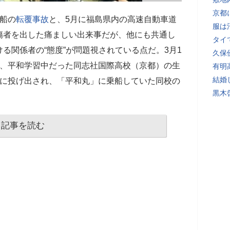
京都
船の
転覆事故
と、5月に福島県内の高速自動車道
服は
傷者を出した痛ましい出来事だが、他にも共通し
タイ
る関係者の“態度”が問題視されている点だ。3月1
久保
、平和学習中だった同志社国際高校（京都）の生
有明
結婚
海に投げ出され、「平和丸」に乗船していた同校の
黒木
記事を読む