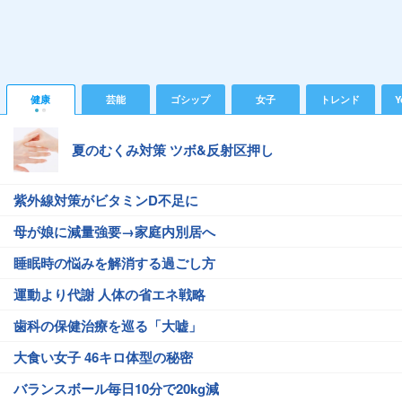
健康
芸能
ゴシップ
女子
トレンド
Y
夏のむくみ対策 ツボ&反射区押し
紫外線対策がビタミンD不足に
母が娘に減量強要→家庭内別居へ
睡眠時の悩みを解消する過ごし方
運動より代謝 人体の省エネ戦略
歯科の保健治療を巡る「大嘘」
大食い女子 46キロ体型の秘密
バランスボール毎日10分で20kg減