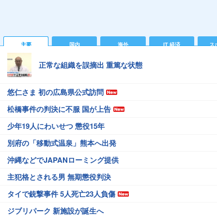
主要
国内
海外
IT 経済
ス
正常な組織を誤摘出 重篤な状態
悠仁さま 初の広島県公式訪問
松橋事件の判決に不服 国が上告
少年19人にわいせつ 懲役15年
別府の「移動式温泉」熊本へ出発
沖縄などでJAPANローミング提供
主犯格とされる男 無期懲役判決
タイで銃撃事件 5人死亡23人負傷
ジブリパーク 新施設が誕生へ