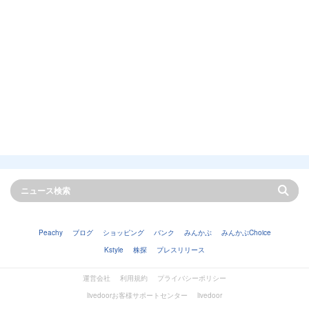
Peachy
ブログ
ショッピング
バンク
みんかぶ
みんかぶChoice
Kstyle
株探
プレスリリース
運営会社
利用規約
プライバシーポリシー
livedoorお客様サポートセンター
livedoor