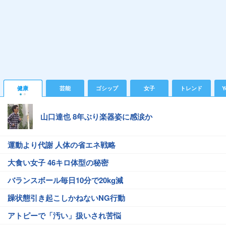
健康
芸能
ゴシップ
女子
トレンド
Y
山口達也 8年ぶり楽器姿に感涙か
運動より代謝 人体の省エネ戦略
大食い女子 46キロ体型の秘密
バランスボール毎日10分で20kg減
躁状態引き起こしかねないNG行動
アトピーで「汚い」扱いされ苦悩