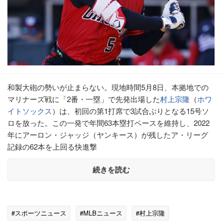
和製大砲の勢いが止まらない。現地時間5月8日、本拠地での
マリナーズ戦に「2番・一塁」で先発出場した
村上宗隆
（
ホワ
イトソックス
）は、初回の第1打席で3試合ぶりとなる15号ソ
ロを放った。この一発で年間63本塁打ペースを維持し、2022
年にアーロン・ジャッジ（ヤンキース）が残したア・リーグ
記録の62本を上回る快進撃
続きを読む
#スポーツニュース
#MLBニュース
#村上宗隆