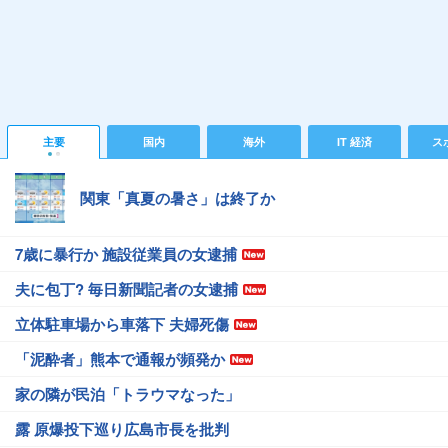
主要
国内
海外
IT 経済
ス
関東「真夏の暑さ」は終了か
7歳に暴行か 施設従業員の女逮捕
夫に包丁? 毎日新聞記者の女逮捕
立体駐車場から車落下 夫婦死傷
「泥酔者」熊本で通報が頻発か
家の隣が民泊「トラウマなった」
露 原爆投下巡り広島市長を批判