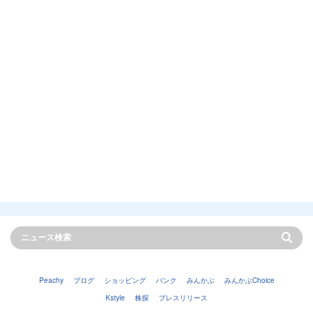
Peachy
ブログ
ショッピング
バンク
みんかぶ
みんかぶChoice
Kstyle
株探
プレスリリース