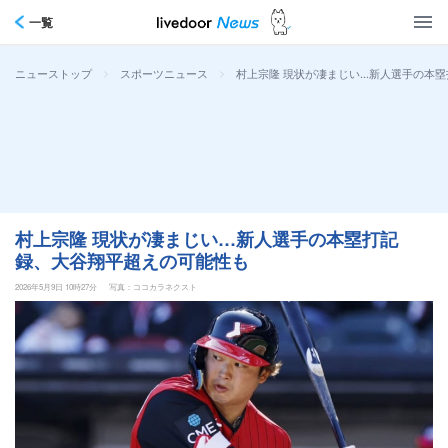
一覧
>
>
村上宗隆 現状が凄まじい…新人選手の本
ニューストップ
スポーツニュース
村上宗隆 現状が凄まじい…新人選手の本塁打記
録、大谷翔平超えの可能性も
2026年5月9日 10時27分
写真：ココカラネクスト