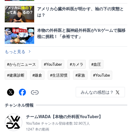
アメリカ心臓外科医が明かす、袖の下の実態と
は？
本物の外科医と脳神経外科医がVRゲームで脳移
植に挑戦！「余裕です」
もっと見る
#からだニュース
#YouTuber
#カメラ
#血圧
#健康診断
#鎌倉
#生活習慣
#家族
#YouTube
みんなの感想は？
チャンネル情報
チームWADA【本物の外科医YouTuber】
YouTube チャンネル登録者数 32.90万人
1247 本の動画