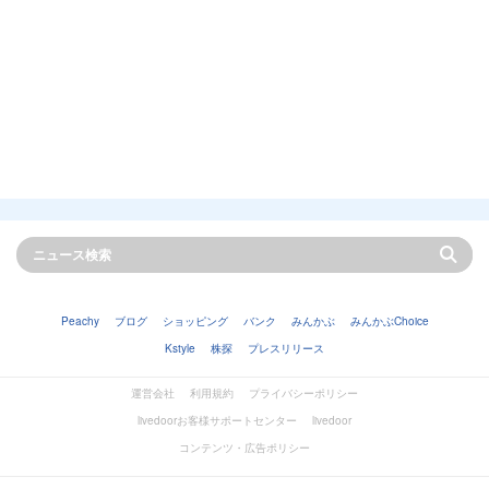
Peachy
ブログ
ショッピング
バンク
みんかぶ
みんかぶChoice
Kstyle
株探
プレスリリース
運営会社
利用規約
プライバシーポリシー
livedoorお客様サポートセンター
livedoor
コンテンツ・広告ポリシー