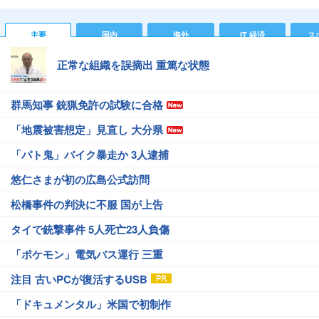
主要
国内
海外
IT 経済
ス
正常な組織を誤摘出 重篤な状態
群馬知事 銃猟免許の試験に合格
「地震被害想定」見直し 大分県
「パト鬼」バイク暴走か 3人逮捕
悠仁さまが初の広島公式訪問
松橋事件の判決に不服 国が上告
タイで銃撃事件 5人死亡23人負傷
「ポケモン」電気バス運行 三重
注目 古いPCが復活するUSB
「ドキュメンタル」米国で初制作