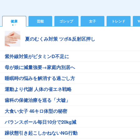
健康
芸能
ゴシップ
女子
トレンド
Y
夏のむくみ対策 ツボ&反射区押し
紫外線対策がビタミンD不足に
母が娘に減量強要→家庭内別居へ
睡眠時の悩みを解消する過ごし方
運動より代謝 人体の省エネ戦略
歯科の保健治療を巡る「大嘘」
大食い女子 46キロ体型の秘密
バランスボール毎日10分で20kg減
躁状態引き起こしかねないNG行動