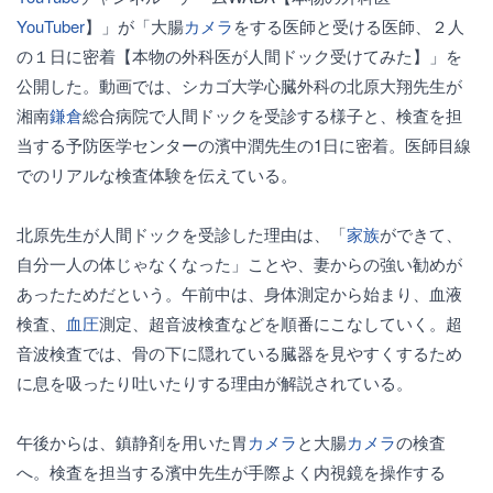
YouTuber
】」が「大腸
カメラ
をする医師と受ける医師、２人
の１日に密着【本物の外科医が人間ドック受けてみた】」を
公開した。動画では、シカゴ大学心臓外科の北原大翔先生が
湘南
鎌倉
総合病院で人間ドックを受診する様子と、検査を担
当する予防医学センターの濱中潤先生の1日に密着。医師目線
でのリアルな検査体験を伝えている。
北原先生が人間ドックを受診した理由は、「
家族
ができて、
自分一人の体じゃなくなった」ことや、妻からの強い勧めが
あったためだという。午前中は、身体測定から始まり、血液
検査、
血圧
測定、超音波検査などを順番にこなしていく。超
音波検査では、骨の下に隠れている臓器を見やすくするため
に息を吸ったり吐いたりする理由が解説されている。
午後からは、鎮静剤を用いた胃
カメラ
と大腸
カメラ
の検査
へ。検査を担当する濱中先生が手際よく内視鏡を操作する