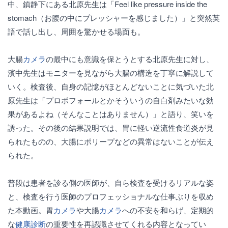
中、鎮静下にある北原先生は「Feel like pressure inside the
stomach（お腹の中にプレッシャーを感じました）」と突然英
語で話し出し、周囲を驚かせる場面も。
大腸
カメラ
の最中にも意識を保とうとする北原先生に対し、
濱中先生はモニターを見ながら大腸の構造を丁寧に解説して
いく。検査後、自身の記憶がほとんどないことに気づいた北
原先生は「プロポフォールとかそういうの自白剤みたいな効
果があるよね（そんなことはありません）」と語り、笑いを
誘った。その後の結果説明では、胃に軽い逆流性食道炎が見
られたものの、大腸にポリープなどの異常はないことが伝え
られた。
普段は患者を診る側の医師が、自ら検査を受けるリアルな姿
と、検査を行う医師のプロフェッショナルな仕事ぶりを収め
た本動画。胃
カメラ
や大腸
カメラ
への不安を和らげ、定期的
な
健康診断
の重要性を再認識させてくれる内容となってい