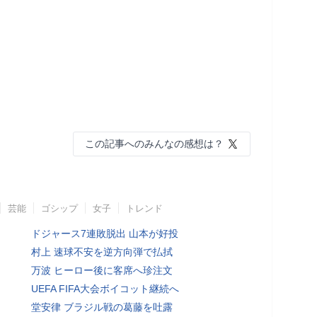
この記事へのみんなの感想は？
芸能
ゴシップ
女子
トレンド
ドジャース7連敗脱出 山本が好投
村上 速球不安を逆方向弾で払拭
万波 ヒーロー後に客席へ珍注文
UEFA FIFA大会ボイコット継続へ
堂安律 ブラジル戦の葛藤を吐露