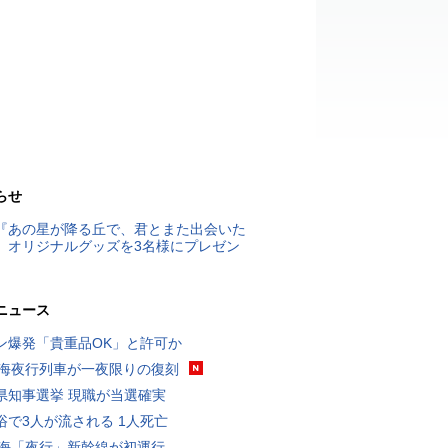
らせ
『あの星が降る丘で、君とまた出会いた
』オリジナルグッズを3名様にプレゼン
ニュース
ン爆発「貴重品OK」と許可か
東海夜行列車が一夜限りの復刻
県知事選挙 現職が当選確実
浴で3人が流される 1人死亡
東海「夜行」新幹線が初運行