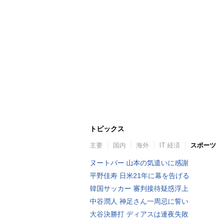
トピックス
主要
国内
海外
IT 経済
スポーツ
ヌートバー 山本の気遣いに感謝
平野佳寿 日米21年に幕を告げる
韓国サッカー 審判接待疑惑浮上
中谷潤人 神足さん一周忌に誓い
大谷決勝打 ディアスは連夜失敗