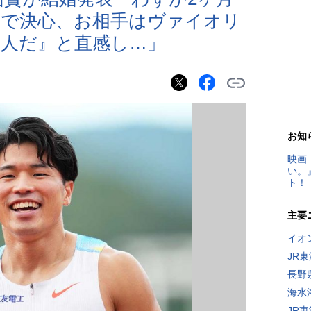
歳で決心、お相手はヴァイオリ
人だ』と直感し…」
お知
映画
い。
ト！
主要
イオ
JR
長野
海水
JR