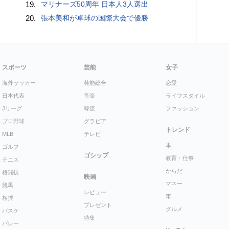
19.
マリナーズ50周年 日本人3人選出
20.
張本美和が卓球の国際大会で優勝
スポーツ
芸能
女子
海外サッカー
芸能総合
恋愛
日本代表
音楽
ライフスタイル
Jリーグ
韓流
ファッション
プロ野球
グラビア
トレンド
MLB
テレビ
本
ゴルフ
ゴシップ
教育・仕事
テニス
からだ
格闘技
映画
マネー
競馬
レビュー
車
相撲
プレゼント
グルメ
バスケ
特集
バレー