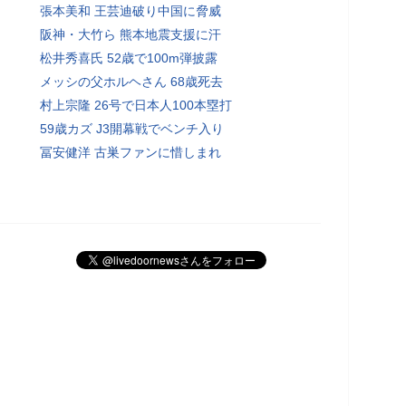
張本美和 王芸迪破り中国に脅威
阪神・大竹ら 熊本地震支援に汗
松井秀喜氏 52歳で100m弾披露
メッシの父ホルヘさん 68歳死去
村上宗隆 26号で日本人100本塁打
59歳カズ J3開幕戦でベンチ入り
冨安健洋 古巣ファンに惜しまれ