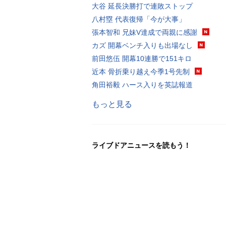
大谷 延長決勝打で連敗ストップ
八村塁 代表復帰「今が大事」
張本智和 兄妹V達成で両親に感謝
カズ 開幕ベンチ入りも出場なし
前田悠伍 開幕10連勝で151キロ
近本 骨折乗り越え今季1号先制
角田裕毅 ハース入りを英誌報道
もっと見る
ライブドアニュースを読もう！