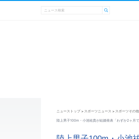
ニューストップ
スポーツニュース
スポーツその他
>
>
陸上男子100m・小池祐貴が結婚発表「わずか2ヶ月で
陸上男子100m・小池