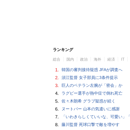
ランキング
総合
国内
政治
海外
経済
IT
1.
韓国の審判接待疑惑 JFAが調査へ
2.
須江監督 女子部員に3条件提示
3.
巨人のベテラン左腕が「密会」か
4.
ラグビー選手が熱中症で倒れ死亡
5.
佐々木朗希 グラブ疑惑が続く
6.
ヌートバー 山本の気遣いに感謝
7.
「いわきらしくていいな、可愛い」「斬新」初出場初勝利の東日本国際大昌平、アルプス彩ったフラダンス部の応援に反響 部員は感無量「夢を見て
8.
藤川監督 死球口撃で敵を増やす