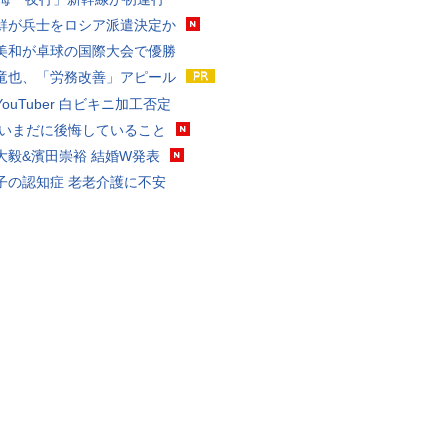
鮮が兵士をロシア派遣決定か
美和が卓球の国際大会で優勝
竜也、「労務改善」アピール
ouTuber 白ビキニ加工否定
 いまだに後悔していること
大毅&濱田崇裕 結婚W発表
子の認知症 老老介護に不安