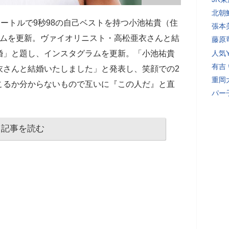
北朝
メートルで9秒98の自己ベストを持つ小池祐貴（住
張本
ラムを更新。ヴァイオリニスト・高松亜衣さんと結
藤原
婚」と題し、インスタグラムを更新。「小池祐貴
人気Y
有吉
衣さんと結婚いたしました」と発表し、笑顔での2
重岡
こるか分からないもので互いに『この人だ』と直
パー
記事を読む