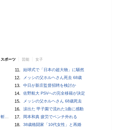
スポーツ
芸能
女子
11.
始球式で「日本の超大物」に騒然
12.
メッシの父ホルヘさん死去 68歳
13.
中日が新庄監督招聘を検討か
14.
佐野航大 PSVへの完全移籍が決定
15.
メッシの父ホルヘさん 68歳死去
16.
涙出た 甲子園で流れた1曲に感動
いるよう」
17.
岡本和真 疲労でベンチ外れる
18.
38歳格闘家「10代女性」と再婚