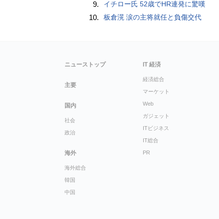
9.
イチロー氏 52歳でHR連発に驚嘆
10.
板倉滉 涙の主将就任と負傷交代
ニューストップ
IT 経済
経済総合
主要
マーケット
Web
国内
ガジェット
社会
ITビジネス
政治
IT総合
海外
PR
海外総合
韓国
中国