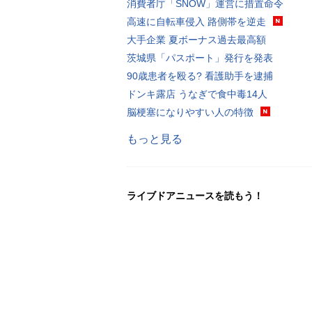
消費者庁「SNOW」運営に措置命令
高速に自転車侵入 路側帯を逆走
大手企業 夏ボーナス過去最高額
茨城県「パスポート」発行を発表
90歳患者を殴る? 看護助手を逮捕
ドンキ露店 うなぎで食中毒14人
脳梗塞になりやすい人の特徴
もっと見る
ライブドアニュースを読もう！