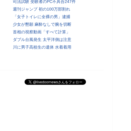
司法試験 受験者のPC不具合247件
週刊ジャンプ 初の100万部割れ
「女子トイレに全裸の男」逮捕
少女が懇願 麻酔なしで腕を切断
首相の視察動画「すべて計算」
ダブル台風発生 太平洋側は注意
川に男子高校生の遺体 水着着用