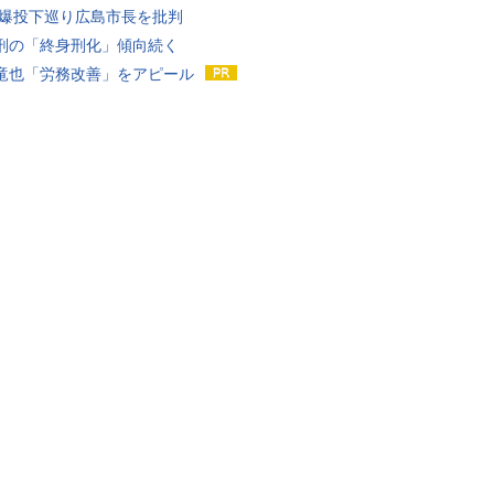
原爆投下巡り広島市長を批判
刑の「終身刑化」傾向続く
竜也「労務改善」をアピール