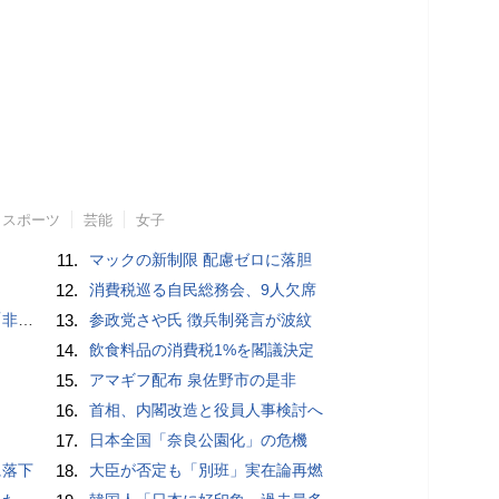
スポーツ
芸能
女子
11.
マックの新制限 配慮ゼロに落胆
12.
消費税巡る自民総務会、9人欠席
」と主張
13.
参政党さや氏 徴兵制発言が波紋
14.
飲食料品の消費税1%を閣議決定
15.
アマギフ配布 泉佐野市の是非
16.
首相、内閣改造と役員人事検討へ
17.
日本全国「奈良公園化」の危機
に落下
18.
大臣が否定も「別班」実在論再燃