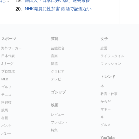
言避ける
19.
韓国人「日本に好印象」過去最多
20.
NHK職員に性加害 飲酒で記憶ない
スポーツ
芸能
女子
海外サッカー
芸能総合
恋愛
日本代表
音楽
ライフスタイル
Jリーグ
韓流
ファッション
プロ野球
グラビア
トレンド
MLB
テレビ
本
ゴルフ
ゴシップ
教育・仕事
テニス
からだ
格闘技
映画
マネー
競馬
レビュー
車
相撲
プレゼント
グルメ
バスケ
特集
バレー
YouTube