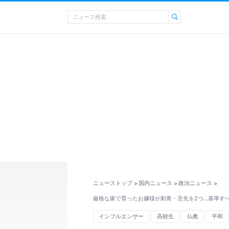
ニューストップ
国内ニュース
政治ニュース
>
>
>
厳格な家で育ったお嬢様が刺青・舌先を2つ…基準す
インフルエンサー
高校生
仏教
平和
ファッション