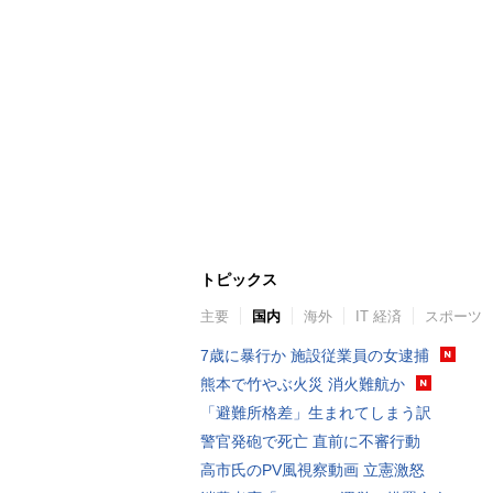
トピックス
主要
国内
海外
IT 経済
スポーツ
7歳に暴行か 施設従業員の女逮捕
熊本で竹やぶ火災 消火難航か
「避難所格差」生まれてしまう訳
警官発砲で死亡 直前に不審行動
高市氏のPV風視察動画 立憲激怒