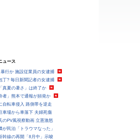
ニュース
に暴行か 施設従業員の女逮捕
包丁? 毎日新聞記者の女逮捕
「真夏の暑さ」は終了か
酔者」熊本で通報が頻発か
に自転車侵入 路側帯を逆走
駐車場から車落下 夫婦死傷
氏のPV風視察動画 立憲激怒
隣が民泊「トラウマなった」
新幹線の再開「8月中」示唆