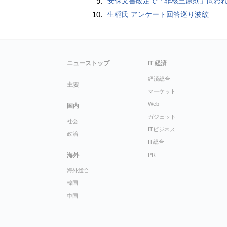
9.
安保文書改定で「非核三原則」問われた高市首相、「私が予断することは差し控える」…堅持維持へ明
10.
生稲氏 アンケート回答巡り波紋
ニューストップ
IT 経済
経済総合
主要
マーケット
Web
国内
ガジェット
社会
ITビジネス
政治
IT総合
海外
PR
海外総合
韓国
中国