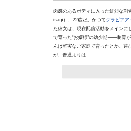
肉感のあるボディに入った鮮烈な刺青
isagi）、22歳だ。かつて
グラビア
ア
た彼女は、現在配信活動をメインに
で育った“お嬢様”の幼少期――刺青
んは堅実なご家庭で育ったとか。蓮
が、普通よりは