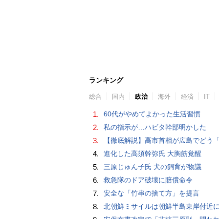
ランキング
総合
国内
政治
海外
経済
IT
1.
60代がやめてよかった生活習慣
2.
私の指示が…ハビタ幹部明かした
3.
【徹底解説】高市首相が広島でどう「非核三原則」言及？現状にとどめ将来は明言せず 著書では「邪魔になる
4.
進化した高須幹弥氏 大胸筋覚醒
5.
三原じゅん子氏 犬の飼育が物議
6.
救急隊のドア破壊に賠償命令
7.
安全な「竹串の捨て方」を提言
8.
北朝鮮ミサイルは朝鮮半島東岸付近