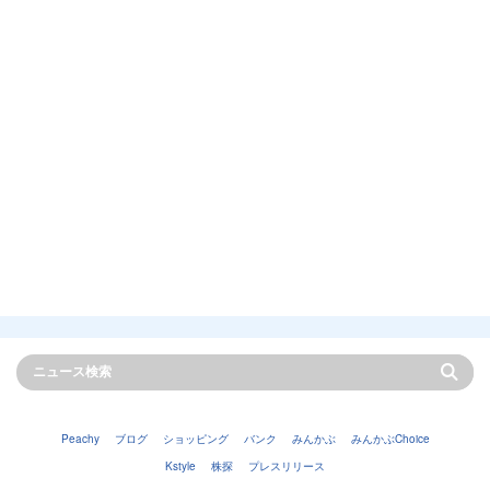
Peachy
ブログ
ショッピング
バンク
みんかぶ
みんかぶChoice
Kstyle
株探
プレスリリース