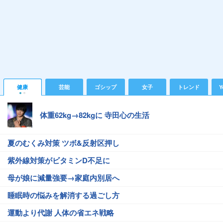
健康
芸能
ゴシップ
女子
トレンド
Y
体重62kg→82kgに 寺田心の生活
夏のむくみ対策 ツボ&反射区押し
紫外線対策がビタミンD不足に
母が娘に減量強要→家庭内別居へ
睡眠時の悩みを解消する過ごし方
運動より代謝 人体の省エネ戦略