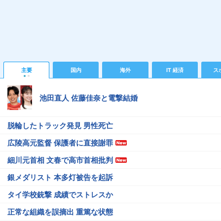
主要
国内
海外
IT 経済
ス
池田直人 佐藤佳奈と電撃結婚
脱輪したトラック発見 男性死亡
広陵高元監督 保護者に直接謝罪
細川元首相 文春で高市首相批判
銀メダリスト 本多灯被告を起訴
タイ学校銃撃 成績でストレスか
正常な組織を誤摘出 重篤な状態