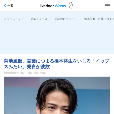
一覧
>
>
>
菊池風磨、言葉につま
ニューストップ
芸能ニュース
芸能総合ニュース
菊池風磨、言葉につまる橋本将生をいじる「イップ
スみたい」発言が波紋
2026年5月8日 21時25分
写真：Smart FLASH