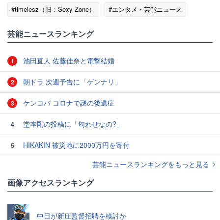
#timelesz（旧：Sexy Zone）
#エンタメ・芸能ニュース
#ゴシップ
芸能ニュースランキング
池田直人 佐藤佳奈と電撃結婚
1
朝ドラ 次週予告に「ゲンナリ」
2
ケンコバ コロナで謎の後遺症
3
堂本剛の投稿に「匂わせなの?」
4
HIKAKIN 被災地に2000万円を寄付
5
芸能ニュースランキングをもっと見る
画像アクセスランキング
中日が新庄監督招聘を検討か